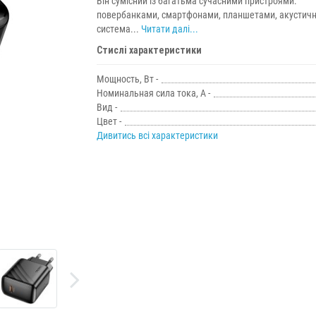
Він сумісний із багатьма сучасними пристроями:
повербанками, смартфонами, планшетами, акустич
система...
Читати далі...
Стислі характеристики
Мощность, Вт -
Номинальная сила тока, А -
Вид -
Цвет -
Дивитись всі характеристики