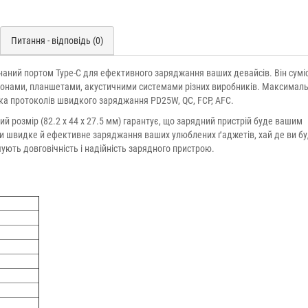
Питання - відповідь (0)
аний портом Type-C для ефективного заряджання ваших девайсів. Він суміс
онами, планшетами, акустичними системами різних виробників. Максимал
мка протоколів швидкого заряджання PD25W, QC, FCP, AFC.
ий розмір (82.2 х 44 х 27.5 мм) гарантує, що зарядний пристрій буде вашим
чи швидке й ефективне заряджання ваших улюблених ґаджетів, хай де ви бу
ують довговічність і надійність зарядного пристрою.