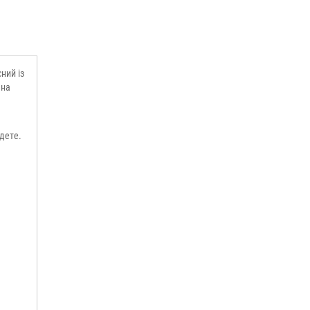
ний із
ьна
дете.