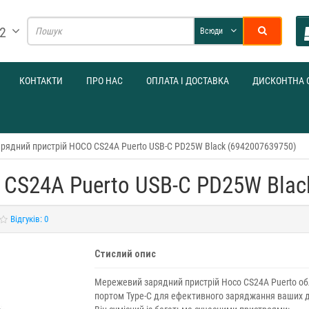
32
Всюди
КОНТАКТИ
ПРО НАС
ОПЛАТА І ДОСТАВКА
ДИСКОНТНА 
рядний пристрій HOCO CS24A Puerto USB-C PD25W Black (6942007639750)
CS24A Puerto USB-C PD25W Blac
Відгуків: 0
Стислий опис
Мережевий зарядний пристрій Hoco CS24A Puerto о
портом Type-C для ефективного заряджання ваших д