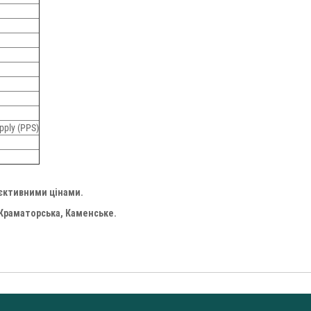
ply (PPS)
'єктивними цінами.
 Краматорська, Каменське.