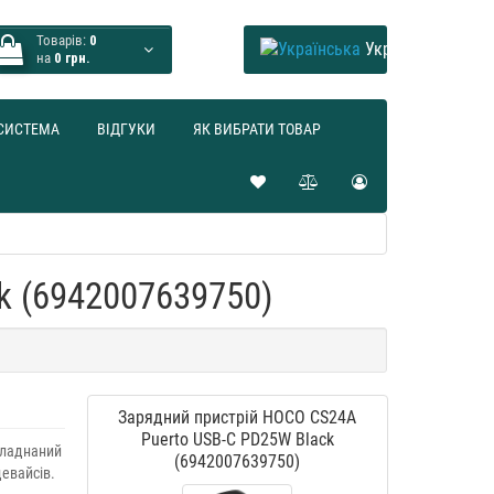
Товарів:
0
Українська
на
0 грн.
СИСТЕМА
ВІДГУКИ
ЯК ВИБРАТИ ТОВАР
k (6942007639750)
Зарядний пристрій HOCO CS24A
Puerto USB-C PD25W Black
бладнаний
(6942007639750)
евайсів.