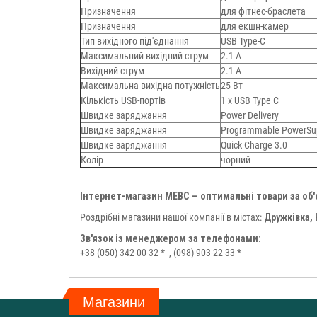
Призначення
для фітнес-браслета
Призначення
для екшн-камер
Тип вихідного під'єднання
USB Type-C
Максимальний вихідний струм
2.1 А
Вихідний струм
2.1 A
Максимальна вихідна потужність
25 Вт
Кількість USB-портів
1 x USB Type C
Швидке заряджання
Power Delivery
Швидке заряджання
Programmable PowerSup
Швидке заряджання
Quick Charge 3.0
Колір
чорний
Інтернет-магазин МЕВС — оптимальні товари за об
Роздрібні магазини нашої компанії в містах:
Дружківка,
Зв'язок із менеджером за телефонами:
+38 (050) 342-00-32 *
, (098) 903-22-33 *
Магазини