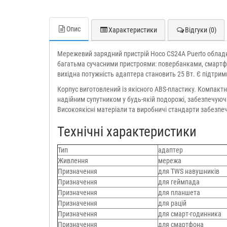
Опис
Характеристики
Відгуки (0)
Мережевий зарядний пристрій Hoco CS24A Puerto обладн
багатьма сучасними пристроями: повербанками, смартф
вихідна потужність адаптера становить 25 Вт. Є підтри
Корпус виготовлений із якісного ABS-пластику. Компактн
надійним супутником у будь-якій подорожі, забезпечую
Високоякісні матеріали та виробничі стандарти забезпеч
Технічні характеристики
Тип
адаптер
Живлення
мережа
Призначення
для TWS навушників
Призначення
для геймпада
Призначення
для планшета
Призначення
для рацій
Призначення
для смарт-годинника
Призначення
для смартфона