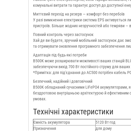
комунальні витрати та гарантує доступ до доступної ене
Миттєвий перехід на резерв — комфорт без перебоїв
У разі вимкнення електрики система EPS активується л
пристроїв. Більше жодних незручностей або темряви — в
Повний контроль через застосунок
Хай де ви будете, зручний мобільний застосунок дає зм
та отримувати оновлення програмного забезпечення ли
Адаптація під будь-які потреби
B500K може розширювати можливості ваших станцій BLU
забезпечуючи вихід 700 Вт постійного струму для ваших 
*Примітка: для під'єднання до AC500 потрібен кабель P
Безпечний, надійний і довговічний
B500K обладнаний сучасними LiFePO4 акумуляторами, як
бездротовою внутрішньою архітектурою й ефективним о
умовах.
Технічні характеристики
Ємність акумулятора
5120 Вт·год
Призначення
для дому