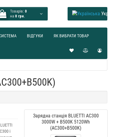
Товарів:
0
Українська
на
0 грн.
СИСТЕМА
ВІДГУКИ
ЯК ВИБРАТИ ТОВАР
AC300+B500K)
Зарядна станція BLUETTI AC300
3000W + B500K 5120Wh
BLUETTI
(AC300+B500K)
C300 і