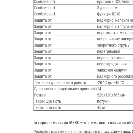
Особливості
програма IOS/Androi
Особливості
З дисплеєм
Особливості
функція ДБЖ
Защита от
надмірної напруги н
Защита от
надмірної напруги н
Защита от
короткого замиканн
Защита от
неправильне викори
Защита от
зворотного струму
Защита от
перегрівання
Защита от
перевантажень
Защита от
перезаряджання
Защита от
зниженої напруги
Защита от
надмірного розряд
Температурний режим роботи
-20 °C до +40 °C
Одночасно заряджальних пристроїв
14
Розмір
520x320x385 мм
Також шукають
потужні
Також шукають
45 кг
Інтернет-магазин МЕВС — оптимальні товари за об
Роздрібні магазини нашої компанії в містах:
Дружківка,