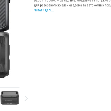
BLUETTI B500K — це надійне, модульне та потужне 
для резервного живлення вдома та автономних поїзд
Читати далі...