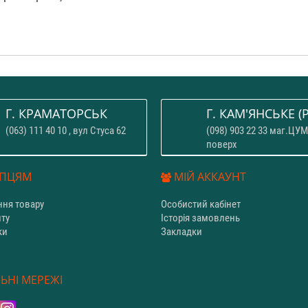
Г. КРАМАТОРСЬК
Г. КАМ'ЯНСЬКЕ (P
(063) 111 40 10 , вул Стуса 62
(098) 903 22 33 маг.ЦУМ
поверх
ПЦЯМ
МІЙ АККАУНТ
ня товару
Особистий кабінет
йту
Історія замовлень
ки
Закладки
и
ЬНІ МЕРЕЖІ