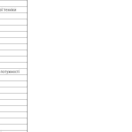
ої техніки
 потужності