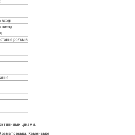
d
а вході
а виході
я
стання роз'ємів
жання
'єктивними цінами.
 Краматорська, Каменське.