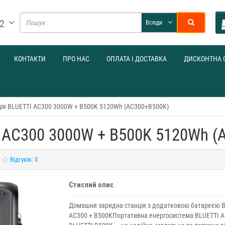
32
Всюди
КОНТАКТИ
ПРО НАС
ОПЛАТА І ДОСТАВКА
ДИСКОНТНА 
ція BLUETTI AC300 3000W + B500K 5120Wh (AC300+B500K)
I AC300 3000W + B500K 5120Wh (
Відгуків: 0
Стислий опис
Домашня зарядна станція з додатковою батареєю 
AC300 + B500KПортативна енергосистема BLUETTI A