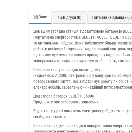
Опис
Відгуки (0)
Питання - відповідь (0)
Домашня зарядна станція з додатковою батареєю BLUE
Портативна енергосистема BLUETTI AC300 і BLUETTI B50
та автономних поїздок. Вона забезпечує більшу масшта
роботі в непіковий годинник і надає повний контроль че
підтримки критично важливих приладів у надзвичайних
універсальна станція, яка гарантує стабільність, комфор
Резервне харчування для всього дому
Із системою AC300, інтегрованою у вашу домашню мережу
повсякденного життя. Вона підтримує роботу як основних
електромобілів, забезпечуючи надійний потік електроене
Додаткова батарея BLUETTI B500K
Продовжте час резервного живлення
Від захисту у разі вимкнень електроенергії до кемпінг
свободи та спокою.
Більше заощадження завдяки використанню енергії поз
Накопичуйте електроенергію, коли тарифи мінімальні, і 