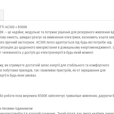
TTI AC300 + B500K
0K — це надійне, модульне та потужне рішення для резервного живлення в
бову ємність, швидко реагує на вимкнення електрики, економить кошти за
рез зручний застосунок. AC300 легко адаптується під будь-які потреби: від
 ситуаціях до щоденного використання в домашньому енергоменеджменті. 
т і впевненість у доступі до електроенергії в будь-який момент.
, ви отримуєте достатній запас енергії для стабільного та комфортного
 побутових приладів, так і важливих пристроїв, як-от заряджання для
ргії в будь-яких умовах.
у або роботи поза мережею B500K забезпечує триваліше живлення, даруючи 
а піковим годинником
використовуйте її в дорогий годинник. Такий підхід дає змогу неабияк знизи