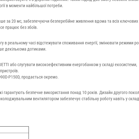
ргії в моменти найбільшої потреби.
ише за 20 мс, забезпечуючи безперебійне живлення вдома та всіх ключових
се працює без збоїв.
огу в реальному часі відстежувати споживання енергії, змінювати режими р
ше декількома дотиками.
ETTI або слугувати високоефективним енергобанком у складі екосистеми,
пристроїв.
090D-P150D, продається окремо.
і гарантують безпечне використання понад 10 років. Дизайн другого покол
холоджувальним вентилятором забезпечує стабільну роботу навіть у скла