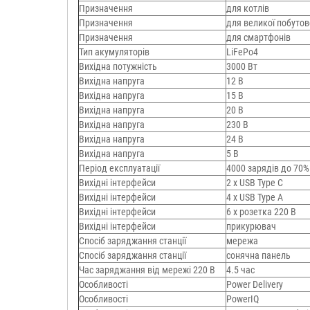
Призначення
для котлів
Призначення
для великої побутов
Призначення
для смартфонів
Тип акумуляторів
LiFePo4
Вихідна потужність
3000 Вт
Вихідна напруга
12 В
Вихідна напруга
15 В
Вихідна напруга
20 В
Вихідна напруга
230 В
Вихідна напруга
24 В
Вихідна напруга
5 В
Період експлуатації
4000 зарядів до 70%
Вихідні інтерфейси
2 x USB Type C
Вихідні інтерфейси
4 x USB Type A
Вихідні інтерфейси
6 х розетка 220 В
Вихідні інтерфейси
прикурювач
Спосіб заряджання станції
мережа
Спосіб заряджання станції
сонячна панель
Час заряджання від мережі 220 В
4.5 час
Особливості
Power Delivery
Особливості
PowerIQ