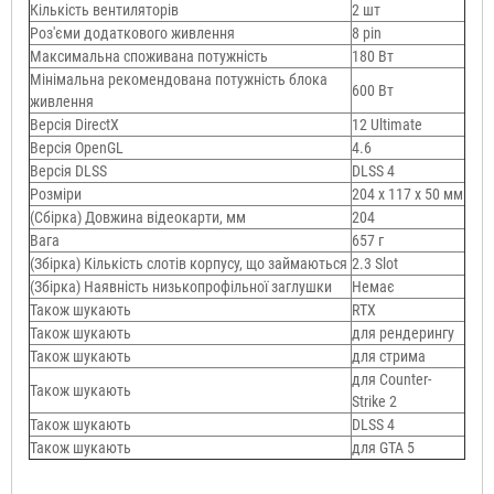
Кількість вентиляторів
2 шт
Роз'єми додаткового живлення
8 pin
Максимальна споживана потужність
180 Вт
Мінімальна рекомендована потужність блока
600 Вт
живлення
Версія DirectX
12 Ultimate
Версія OpenGL
4.6
Версія DLSS
DLSS 4
Розміри
204 х 117 х 50 мм
(Сбірка) Довжина відеокарти, мм
204
Вага
657 г
(Збірка) Кількість слотів корпусу, що займаються
2.3 Slot
(Збірка) Наявність низькопрофільної заглушки
Немає
Також шукають
RTX
Також шукають
для рендерингу
Також шукають
для стрима
для Counter-
Також шукають
Strike 2
Також шукають
DLSS 4
Також шукають
для GTA 5