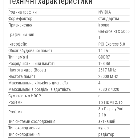
Технічні характеристики
Родина графіки
NVIDIA
Форм-фактор
стандартна
Призначення
ігрова
GeForce RTX 5060
Графічний чип
Ti
Інтерфейс
PCI-Express 5.0
Обсяг вбудованої пам'яті
16 ГБ
Тип пам'яті
GDDR7
Розрядність шини пам'яті
128 Bit
Частота ядра (Boost)
2617 MHz
Частота пам'яті
28000 MHz
Максимальна кількість дисплеїв
4
Максимальна роздільна здатність
7680 x 4320
Сумісність з HDCP
є
Роз'єми
1 x HDMI 2.1b
3 x DisplayPort
Роз'єми
2.1b
Тип системи охолодження
активний
Тип охолодження
кулер
Тип охолодження
радіатор