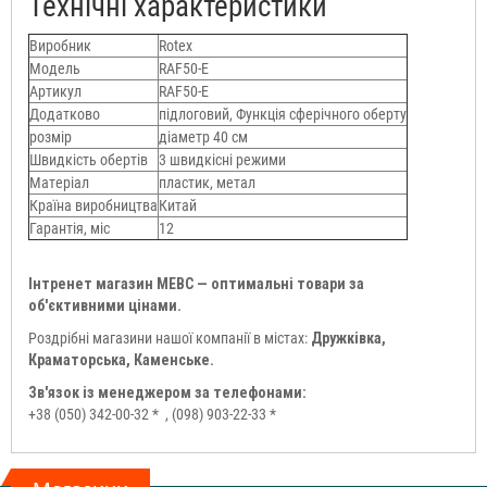
Технічні характеристики
Виробник
Rotex
Модель
RAF50-E
Артикул
RAF50-E
Додатково
підлоговий, Функція сферічного оберту
розмір
діаметр 40 см
Швидкість обертів
3 швидкісні режими
Матеріал
пластик, метал
Країна виробництва
Китай
Гарантія, міс
12
Інтренет магазин МЕВС — оптимальні товари за
об'єктивними цінами.
Роздрібні магазини нашої компанії в містах:
Дружківка,
Краматорська, Каменське.
Зв'язок із менеджером за телефонами:
+38 (050) 342-00-32 *
, (098) 903-22-33 *