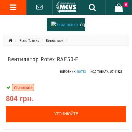
0
Українська
Різна Техніка
Ветилятори
Вентилятор Rotex RAF50-E
ВИРОБНИК:
ROTEX
КОД ТОВАРУ:
U0111622
Уточнюйте
804 грн.
УТОЧНЮЙТЕ