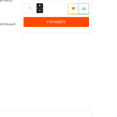
зин МЕВС
УТОЧНЮЙТЕ
апольный