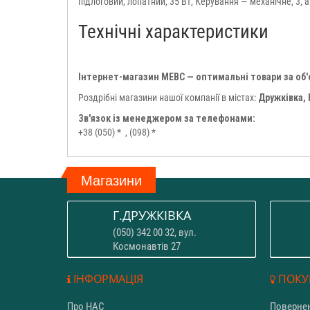
підлоговий, лопатний, 35 Вт, Керування — механічне, 3, ав
Технічні характеристики
Інтернет-магазин МЕВС — оптимальні товари за об
Роздрібні магазини нашої компанії в містах:
Дружківка,
Зв'язок із менеджером за телефонами:
+38 (050) *
, (098) *
Магазини
Г.ДРУЖКІВКА
(050) 342 00 32, вул.
Космонавтів 27
ІНФОРМАЦІЯ
ПОКУ
Про НАС
Повернен