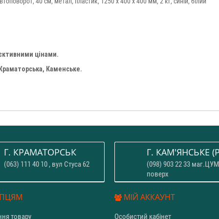
топоворот, 40 см, метал, пластик, 1250 х 400 х 400 мм, 2 кг, синій, білий
'єктивними цінами.
 Краматорська, Каменське.
Г. КРАМАТОРСЬК
Г. КАМ'ЯНСЬКЕ (P
(063) 111 40 10 , вул Стуса 62
(098) 903 22 33 маг.ЦУМ
поверх
ПЦЯМ
МІЙ АККАУНТ
ня товару
Особистий кабінет