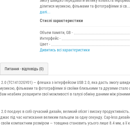
змогу швидко передавати велику кількість інформаці
ділитися музикою, фільмами та фотографіями зі св..
далі...
Стислі характеристики
Объем памяти, GB -
Интерфейс -
Цвет -
Дивитись всі характеристики
Питання - відповідь (0)
2.0 (TC14132GY01) — флешка з інтерфейсом USB 2.0, яка дасть змогу швид
я музикою, фільмами та фотографіями зі своїми близькими та друзями стало
 Вам неабияк розширити свої можливості в галузі обміну даними між різними
 2.0
поєднує в собі сучасний дизайн, великий обсяг і високу продуктивність.
джає під час натискання великим пальцем за одну секунду. Cap-less дизай
своїм компактним розміром — товщина становить усього лише 8.4 мм, а її 