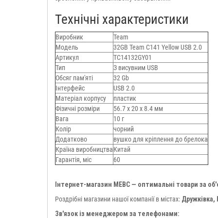
Технічні характеристики
Виробник
Team
Модель
32GB Team C141 Yellow USB 2.0
Артикул
TC14132GY01
Тип
З висувним USB
Обсяг пам'яті
32 Gb
Інтерфейс
USB 2.0
Матеріал корпусу
пластик
Фізичні розміри
56.7 х 20 х 8.4 мм
Вага
10 г
Колір
чорний
Додатково
вушко для кріплення до брелока
Країна виробництва
Китай
Гарантія, міс
60
Інтернет-магазин МЕВС — оптимальні товари за об
Роздрібні магазини нашої компанії в містах:
Дружківка,
Зв'язок із менеджером за телефонами: