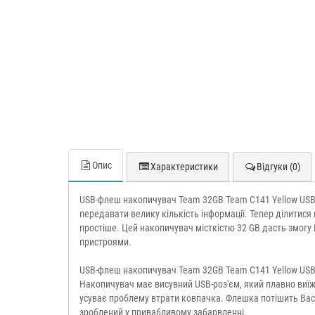
Опис
Характеристики
Відгуки (0)
USB-флеш накопичувач Team 32GB Team C141 Yellow USB 
передавати велику кількість інформації. Тепер ділитис
простіше. Цей накопичувач місткістю 32 GB дасть змогу
пристроями.
USB-флеш накопичувач
Team 32GB Team C141 Yellow USB
Накопичувач має висувний USB-роз'єм, який плавно виїж
усуває проблему втрати ковпачка. Флешка потішить Вас 
зроблений у привабливому забарвленні.