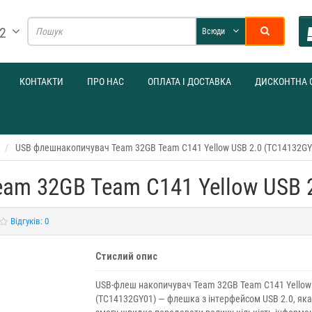
32
Всюди
КОНТАКТИ
ПРО НАС
ОПЛАТА І ДОСТАВКА
ДИСКОНТНА 
USB флешнакопичувач Team 32GB Team C141 Yellow USB 2.0 (TC14132GY
am 32GB Team C141 Yellow USB 
Відгуків: 0
Стислий опис
USB-флеш накопичувач Team 32GB Team C141 Yellow
(TC14132GY01) — флешка з інтерфейсом USB 2.0, яка