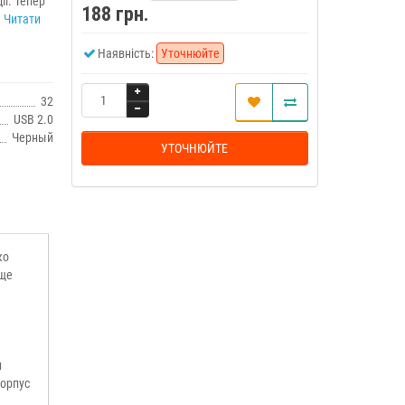
ї. Тепер
188 грн.
.
Читати
Наявність:
Уточнюйте
32
USB 2.0
Черный
УТОЧНЮЙТЕ
ко
 ще
н
корпус