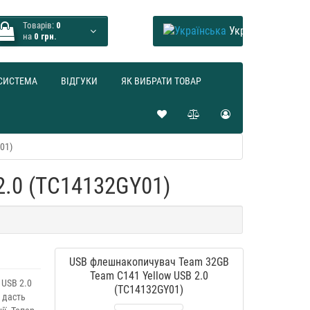
Товарів:
0
Українська
на
0 грн.
СИСТЕМА
ВІДГУКИ
ЯК ВИБРАТИ ТОВАР
01)
2.0 (TC14132GY01)
USB флешнакопичувач Team 32GB
Team C141 Yellow USB 2.0
 USB 2.0
(TC14132GY01)
 дасть