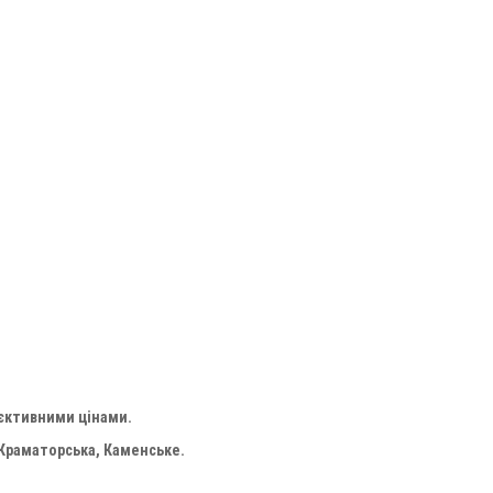
'єктивними цінами.
 Краматорська, Каменське.