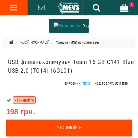
0
Українська
НОСІЇ ІНФОРМАЦІЇ
Флешки - USB накопичувачі
USB флешнакопичувач Team 16 GB C141 Blue
USB 2.0 (TC14116GL01)
ВИРОБНИК:
TEAM
КОД ТОВАРУ:
U0115580
Уточнюйте
198 грн.
УТОЧНЮЙТЕ