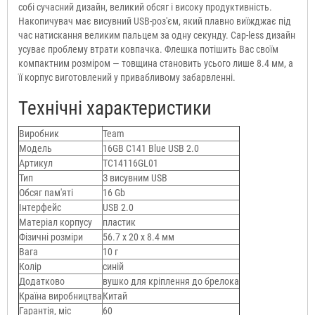
собі сучасний дизайн, великий обсяг і високу продуктивність.
Накопичувач має висувний USB-роз'єм, який плавно виїжджає під
час натискання великим пальцем за одну секунду. Cap-less дизайн
усуває проблему втрати ковпачка. Флешка потішить Вас своїм
компактним розміром — товщина становить усього лише 8.4 мм, а
її корпус виготовлений у привабливому забарвленні.
Технічні характеристики
Виробник
Team
Модель
16GB C141 Blue USB 2.0
Артикул
TC14116GL01
Тип
З висувним USB
Обсяг пам'яті
16 Gb
Інтерфейс
USB 2.0
Матеріал корпусу
пластик
Фізичні розміри
56.7 х 20 х 8.4 мм
Вага
10 г
Колір
синій
Додатково
вушко для кріплення до брелока
Країна виробництва
Китай
Гарантія, міс
60