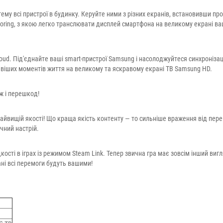
тему всі пристрої в будинку. Керуйте ними з різних екранів, встановивши пр
rroring, з якою легко транслювати дисплей смартфона на великому екрані в
ud. Під'єднайте ваші smart-пристрої Samsung і насолоджуйтеся синхроніза
авіших моментів життя на великому та яскравому екрані ТВ Samsung HD.
ж і перешкод!
найвищій якості! Що краща якість контенту — то сильніше враження від пере
ний настрій.
сті в іграх із режимом Steam Link. Тепер звична гра має зовсім інший вигл
і всі перемоги будуть вашими!