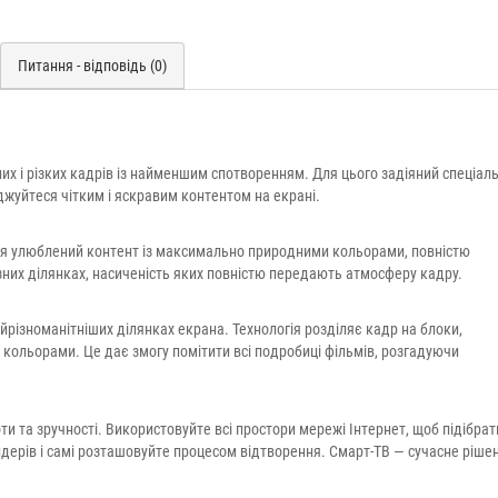
Питання - відповідь (0)
их і різких кадрів із найменшим спотворенням. Для цього задіяний спеціал
жуйтеся чітким і яскравим контентом на екрані.
ться улюблений контент із максимально природними кольорами, повністю
різних ділянках, насиченість яких повністю передають атмосферу кадру.
йрізноманітніших ділянках екрана. Технологія розділяє кадр на блоки,
 кольорами. Це дає змогу помітити всі подробиці фільмів, розгадуючи
и та зручності. Використовуйте всі простори мережі Інтернет, щоб підібрат
дерів і самі розташовуйте процесом відтворення. Смарт-ТВ — сучасне ріше