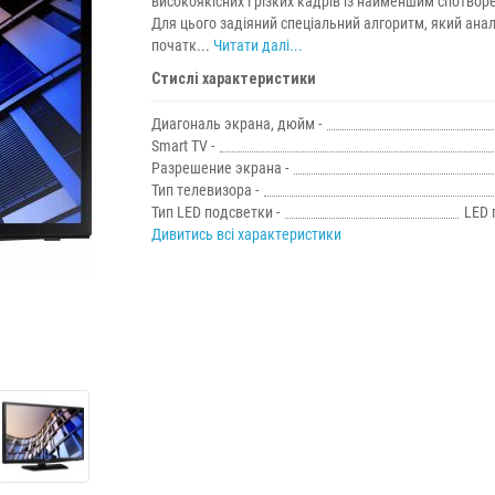
високоякісних і різких кадрів із найменшим спотвор
Для цього задіяний спеціальний алгоритм, який анал
початк...
Читати далі...
Стислі характеристики
Диагональ экрана, дюйм -
Smart TV -
Разрешение экрана -
Тип телевизора -
Тип LED подсветки -
LED 
Дивитись всі характеристики