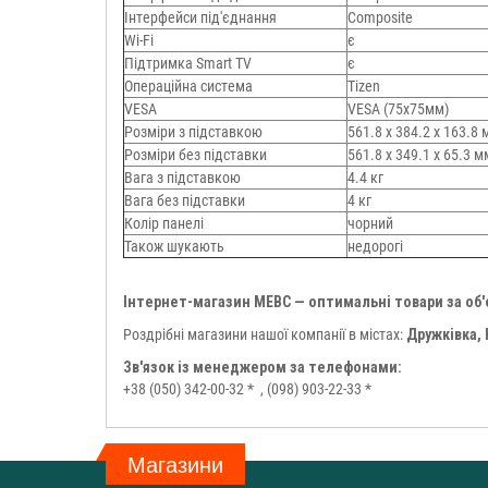
Інтерфейси під'єднання
Composite
Wi-Fi
є
Підтримка Smart TV
є
Операційна система
Tizen
VESA
VESA (75x75мм)
Розміри з підставкою
561.8 x 384.2 x 163.8
Розміри без підставки
561.8 x 349.1 x 65.3 м
Вага з підставкою
4.4 кг
Вага без підставки
4 кг
Колір панелі
чорний
Також шукають
недорогі
Інтернет-магазин МЕВС — оптимальні товари за об
Роздрібні магазини нашої компанії в містах:
Дружківка,
Зв'язок із менеджером за телефонами:
+38 (050) 342-00-32 *
, (098) 903-22-33 *
Магазини