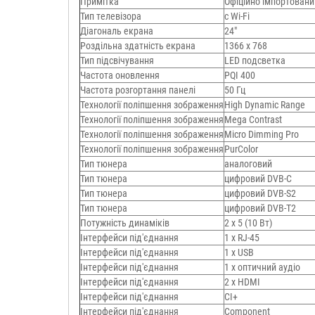
Примітка
Офіційно імпортовани
Тип телевізора
с Wi-Fi
Діагональ екрана
24"
Роздільна здатність екрана
1366 x 768
Тип підсвічування
LED подсветка
Частота оновлення
PQI 400
Частота розгортання панелі
50 Гц
Технології поліпшення зображення
High Dynamic Range
Технології поліпшення зображення
Mega Contrast
Технології поліпшення зображення
Micro Dimming Pro
Технології поліпшення зображення
PurColor
Тип тюнера
аналоговий
Тип тюнера
цифровий DVB-C
Тип тюнера
цифровий DVB-S2
Тип тюнера
цифровий DVB-T2
Потужність динаміків
2 х 5 (10 Вт)
Інтерфейси під'єднання
1 х RJ-45
Інтерфейси під'єднання
1 х USB
Інтерфейси під'єднання
1 х оптичний аудіо
Інтерфейси під'єднання
2 х HDMI
Інтерфейси під'єднання
CI+
Інтерфейси під'єднання
Component