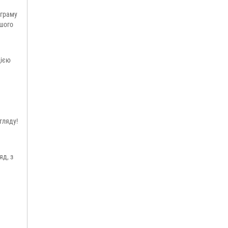
ограму
ашого
цією
гляду!
яд, з