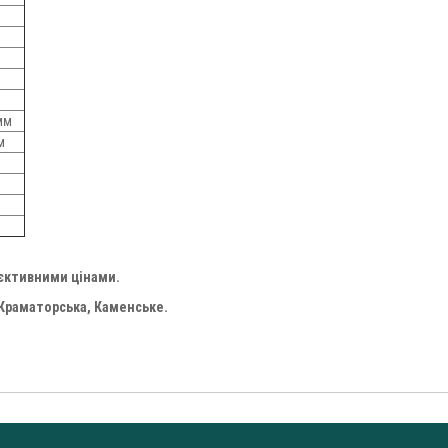
 мм
м
'єктивними цінами.
 Краматорська, Каменське.