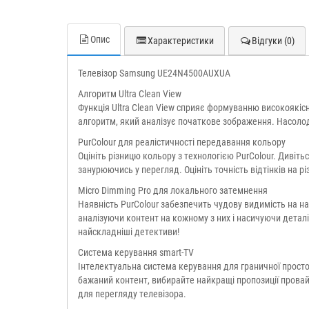
Опис
Характеристики
Відгуки (0)
Телевізор Samsung UE24N4500AUXUA
Алгоритм Ultra Clean View
Функція Ultra Clean View сприяє формуванню високоякісн
алгоритм, який аналізує початкове зображення. Насолод
PurColour для реалістичності передавання кольору
Оцініть різницю кольору з технологією PurColour. Диві
занурюючись у перегляд. Оцініть точність відтінків на 
Micro Dimming Pro для локального затемнення
Наявність PurColour забезпечить чудову видимість на на
аналізуючи контент на кожному з них і насичуючи деталі
найскладніші детективи!
Система керування smart-TV
Інтелектуальна система керування для граничної простот
бажаний контент, вибирайте найкращі пропозиції провай
для перегляду телевізора.