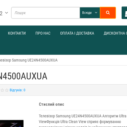
32
Всюди
КОНТАКТИ
ПРО НАС
ОПЛАТА І ДОСТАВКА
ДИСКОНТНА 
левізор Samsung UE24N4500AUXUA
4N4500AUXUA
Відгуків: 0
Стислий опис
Телевізор Samsung UE24N4500AUXUA Алгоритм Ultra
ViewФункція Ultra Clean View сприяє формуванню