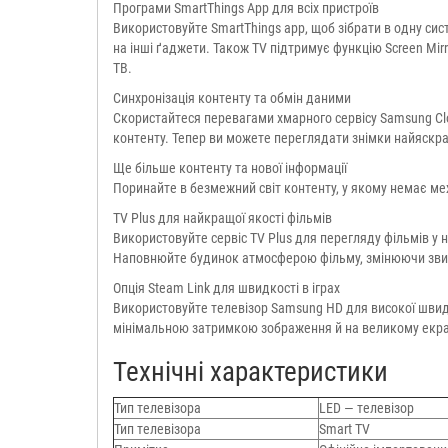
Програми SmartThings App для всіх пристроїв
Використовуйте SmartThings app, щоб зібрати в одну сис
на інші ґаджети. Також TV підтримує функцію Screen Mi
ТВ.
Синхронізація контенту та обмін даними
Скористайтеся перевагами хмарного сервісу Samsung Clo
контенту. Тепер ви можете переглядати знімки найяскр
Ще більше контенту та нової інформації
Поринайте в безмежний світ контенту, у якому немає ме
TV Plus для найкращої якості фільмів
Використовуйте сервіс TV Plus для перегляду фільмів у 
Наповнюйте будинок атмосферою фільму, змінюючи звич
Опція Steam Link для швидкості в іграх
Використовуйте телевізор Samsung HD для високої швидко
мінімальною затримкою зображення й на великому екран
Технічні характеристики
Тип телевізора
LED — телевізор
Тип телевізора
Smart TV