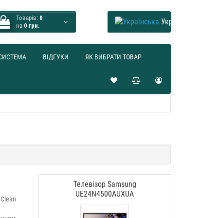
Товарів:
0
Українська
на
0 грн.
СИСТЕМА
ВІДГУКИ
ЯК ВИБРАТИ ТОВАР
Телевізор Samsung
UE24N4500AUXUA
 Clean