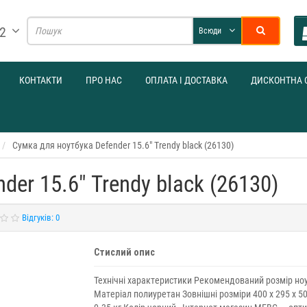
32
Всюди
КОНТАКТИ
ПРО НАС
ОПЛАТА І ДОСТАВКА
ДИСКОНТНА 
Сумка для ноутбука Defender 15.6" Trendy black (26130)
er 15.6" Trendy black (26130)
Відгуків: 0
Стислий опис
Технічні характеристики Рекомендований розмір ноу
Матеріал полиуретан Зовнішні розміри 400 x 295 x 5