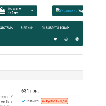
Товарів:
0
Українська
на
0 грн.
СИСТЕМА
ВІДГУКИ
ЯК ВИБРАТИ ТОВАР
631 грн.
тбука 16"
Наявність:
очікується 2-3 дні
0 мм Вага