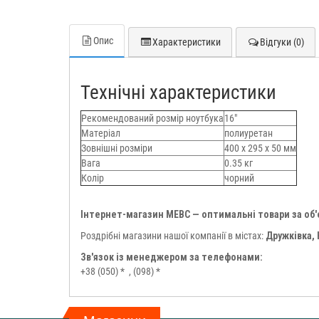
Опис
Характеристики
Відгуки (0)
Технічні характеристики
Рекомендований розмір ноутбука
16"
Матеріал
полиуретан
Зовнішні розміри
400 x 295 x 50 мм
Вага
0.35 кг
Колір
чорний
Інтернет-магазин МЕВС — оптимальні товари за об
Роздрібні магазини нашої компанії в містах:
Дружківка,
Зв'язок із менеджером за телефонами:
+38 (050) *
, (098) *