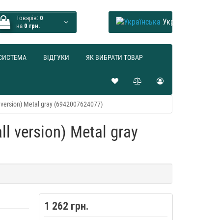
Товарів:
0
Українська
на
0 грн.
СИСТЕМА
ВІДГУКИ
ЯК ВИБРАТИ ТОВАР
version) Metal gray (6942007624077)
 version) Metal gray
1 262 грн.