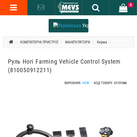
0
Українська
КОМП'ЮТЕРНІ ПРИСТРОЇ
МАНІПУЛЯТОРИ
Керма
Руль Hori Farming Vehicle Control System
(810050912211)
ВИРОБНИК:
HORI
КОД ТОВАРУ:
U1131566