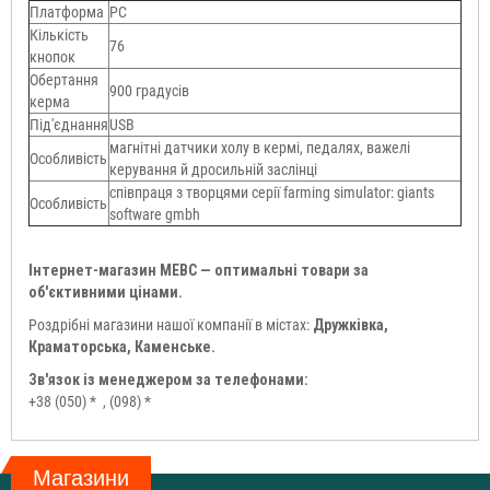
Платформа
PC
Кількість
76
кнопок
Обертання
900 градусів
керма
Під'єднання
USB
магнітні датчики холу в кермі, педалях, важелі
Особливість
керування й дросильній заслінці
співпраця з творцями серії farming simulator: giants
Особливість
software gmbh
Інтернет-магазин МЕВС — оптимальні товари за
об'єктивними цінами.
Роздрібні магазини нашої компанії в містах:
Дружківка,
Краматорська, Каменське.
Зв'язок із менеджером за телефонами:
+38 (050) *
, (098) *
Магазини