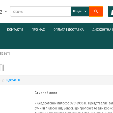
32
Всюди
КОНТАКТИ
ПРО НАС
ОПЛАТА І ДОСТАВКА
ДИСКОНТНА 
C8936TI
TI
Відгуків: 0
Стислий опис
Я бездротовий пилосос SVC 8936TI. Представляє ва
ручний пилосос від Sencor, що пропонує безліч кори