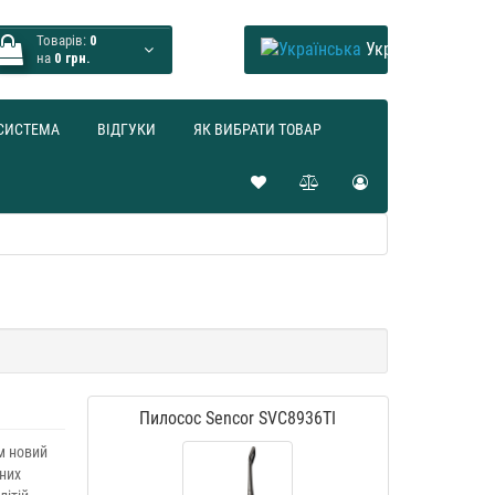
Товарів:
0
Українська
на
0 грн.
СИСТЕМА
ВІДГУКИ
ЯК ВИБРАТИ ТОВАР
Пилосос Sencor SVC8936TI
м новий
сних