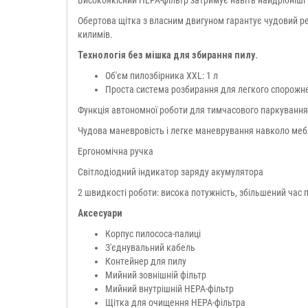
Високоякісний HEPA-фільтр затримує навіть найдрібніші 
Обертова щітка з власним двигуном гарантує чудовий ре
килимів.
Технологія без мішка для збирання пилу.
Об'єм пилозбірника XXL: 1 л
Проста система розбирання для легкого спорожн
Функція автономної роботи для тимчасового паркування 
Чудова маневровість і легке маневрування навколо меблі
Ергономічна ручка
Світлодіодний індикатор заряду акумулятора
2 швидкості роботи: висока потужність, збільшений час
Аксесуари
Корпус пилососа-палиці
З'єднувальний кабель
Контейнер для пилу
Мийний зовнішній фільтр
Мийний внутрішній HEPA-фільтр
Щітка для очищення HEPA-фільтра