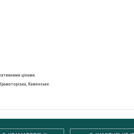
'єктивними цінами.
 Краматорська, Каменське.