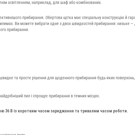
атнім освітленням, наприклад, для шаф або комбінованих.
фективнішого прибирання. Обертова щітка має спеціальну конструкцію й гар
 килимах. Ви можете вибрати одне з двох швидкостей прибирання: низьке —
кого прибирання.
— швидке та просте рішення для щоденного прибирання будь-яких поверхонь
найдрібніший пил і спрощує прибирання в темних місцях.
ю 36 В із коротким часом заряджання та тривалим часом роботи.