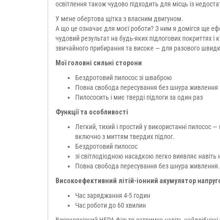
освітлення також чудово підходить для місць із недост
У мене обертова щітка з власним двигуном.
А що це означає для моєї роботи? З ним я домігся ще е
чудовий результат на будь-яких підлогових покриттях і
звичайного прибирання та високе — для разового швид
Мої головні сильні сторони
Бездротовий пилосос зі шваброю
Повна свобода пересування без шнура живлення
Пилососить і миє тверді підлоги за один раз
Функції та особливості
Легкий, тихий і простий у використанні пилосос 
включно з миттям твердих підлог.
Бездротовий пилосос
зі світлодіодною насадкою легко виявляє навіть 
Повна свобода пересування без шнура живлення.
Високоефективний літій-іонний акумулятор напруго
Час заряджання 4-5 годин
Час роботи до 60 хвилин