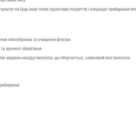
частинки пилу.
зультат на будь-яких типах підлогових покриттів і покращує прибирання пил
ення пилозбірника та очищення фільтра
та зручного зберігання
в завдяки насадці пилососа, що обертається, і невеликій вазі пилососа
 прибирання