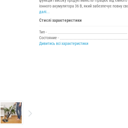
функцій і високу продуктивність! Працює від ємного л
іонного акумулятора 36 В, який забезпечує повну сво
далі...
Стислі характеристики
Тип -
Состояние -
Дивитись всі характеристики