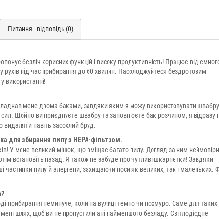
Питання - відповідь (0)
опонує безліч корисних функцій і високу продуктивність! Працює від ємного 
ду рухів під час прибирання до 60 хвилин. Насолоджуйтеся бездротовим
 у використанні!
обладнав мене двома баками, завдяки яким я можу використовувати швабру
 і сил. Щойно ви приєднуєте швабру та заповнюєте бак розчином, я відразу 
 видаляти навіть засохлий бруд.
ка для збирання пилу з HEPA-фільтром.
ків! У мене великий мішок, що вміщає багато пилу. Догляд за ним неймовір
потім встановіть назад. Я також не забуде про чутливі шкарпетки! Завдяки
і частинки пилу й алергени, захищаючи носи як великих, так і маленьких. Ф
ю?
оді прибирання неминуче, коли на вулиці темно чи похмуро. Саме для таких
є мені шлях, щоб ви не пропустили ані найменшого безладу. Світлодіодне