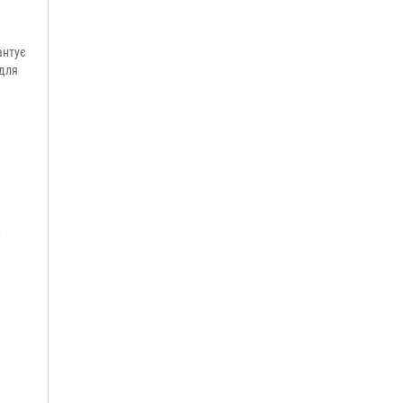
антує
 для
,