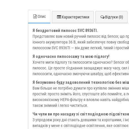
Опис
Характеристики
Відгуки (0)
Я бездротовий пилосос SVC 8936TI.
Представляє вам новий ручний пилосос від Sencor, що пр
іонного акумулятора 36 В, який забезпечує повну свобо
пилососом SVC 8936TI — він дуже легкий, тихий і простий
Я одночасно пилососажу та мою підлогу!
Хочете мити підлогу та пилососити одночасно? Sencor 
пилосос. Це просте з'єднання заощаджує масу часу, сил
пилососити, одночасно змочуючи швабру, щоб ефективно
Я безумовно буду задоволений технологією без міш
Вам більше не потрібно думати про купівлю змінних міш
простий: просто зніміть його, спустоште або помийте, а 
високоякісному HEPA-фільтру я вловлю навіть найдрібніш
також знімний і легко чиститься.
Чи чули ви про насадку зі світлодіодною підсвітко
З упродовж року дні стають довшими та коротшими, і ін
випадків у мене є світлодіодне освітлення, яке освітлю