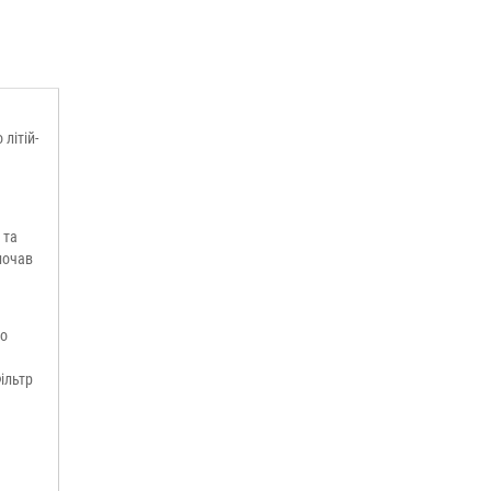
літій-
 та
почав
но
ільтр