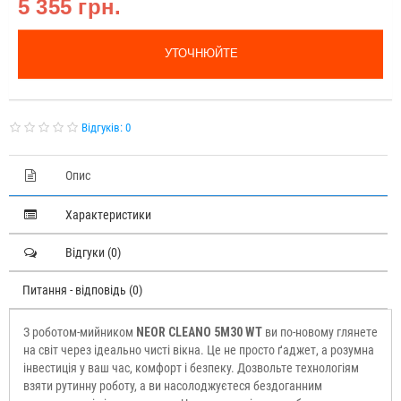
5 355 грн.
УТОЧНЮЙТЕ
Відгуків: 0
Опис
Характеристики
Відгуки (0)
Питання - відповідь (0)
З роботом-мийником
NEOR CLEANO 5M30 WT
ви по-новому глянете
на світ через ідеально чисті вікна. Це не просто ґаджет, а розумна
інвестиція у ваш час, комфорт і безпеку. Дозвольте технологіям
взяти рутинну роботу, а ви насолоджуєтеся бездоганним