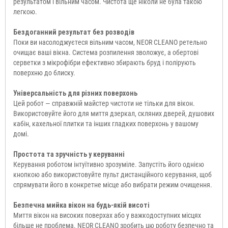
результатом і вільним часом. Чистота ще ніколи не була такою
легкою.
Бездоганний результат без розводів
Поки ви насолоджуєтеся вільним часом, NEOR CLEANO ретельно
очищає ваші вікна. Система розпилення зволожує, а обертові
серветки з мікрофібри ефективно збирають бруд і полірують
поверхню до блиску.
Універсальність для різних поверхонь
Цей робот — справжній майстер чистоти не тільки для вікон.
Використовуйте його для миття дзеркал, скляних дверей, душових
кабін, кахельної плитки та інших гладких поверхонь у вашому
домі.
Простота та зручність у керуванні
Керування роботом інтуїтивно зрозуміле. Запустіть його однією
кнопкою або використовуйте пульт дистанційного керування, щоб
спрямувати його в конкретне місце або вибрати режим очищення.
Безпечна мийка вікон на будь-якій висоті
Миття вікон на високих поверхах або у важкодоступних місцях
більше не проблема. NEOR CLEANO зробить цю роботу безпечно та