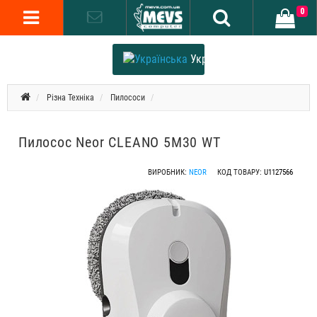
0
Українська
Різна Техніка
Пилососи
Пилосос Neor CLEANO 5M30 WT
ВИРОБНИК:
NEOR
КОД ТОВАРУ:
U1127566