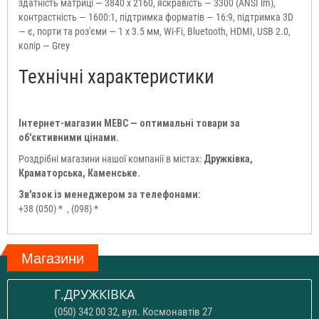
здатність матриці — 3840 x 2160, яскравість — 3300 (ANSI lm),
контрастність — 1600:1, підтримка форматів — 16:9, підтримка 3D
— є, порти та роз'єми — 1 x 3.5 мм, Wi-Fi, Bluetooth, HDMI, USB 2.0,
колір — Grey
Технічні характеристики
Інтернет-магазин МЕВС — оптимальні товари за
об'єктивними цінами.
Роздрібні магазини нашої компанії в містах:
Дружківка,
Краматорська, Каменське.
Зв'язок із менеджером за телефонами:
+38 (050) *
, (098) *
Магазини
Г.ДРУЖКІВКА
(050) 342 00 32, вул. Космонавтів 27