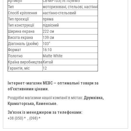
Артикул
CB-MP103(16:10)WM5
Тип
моторизовані, стельові, настінні
Спосіб кріплення
настінно-стельовий
Тип проєкції
пряма
Тип конструкції
підвісний
Ширина екрана
222 см
Висота екрана
139 см
Діагональ (дюйм)
103"
Формат
16:10
Полотно
Matte White
Країна виробництва
Китай
Гарантія, міс
12
Інтернет-магазин МЕВС — оптимальні товари за
об'єктивними цінами.
Роздрібні магазини нашої компанії в містах:
Дружківка,
Краматорська, Каменське.
Зв'язок із менеджером за телефонами:
+38 (050) *
, (098) *