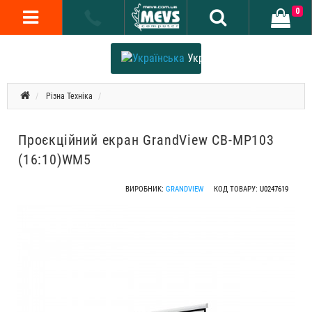
0
Українська
Різна Техніка
Проєкційний екран GrandView CB-MP103
(16:10)WM5
ВИРОБНИК:
GRANDVIEW
КОД ТОВАРУ:
U0247619