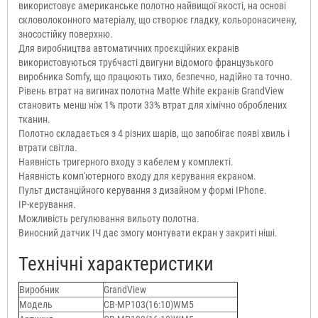
використовує американське полотно найвищої якості, на основі
скловолоконного матеріалу, що створює гладку, кольоронасичену,
зносостійку поверхню.
Для виробництва автоматичних проєкційних екранів
використовуються трубчасті двигуни відомого французького
виробника Somfy, що працюють тихо, безпечно, надійно та точно.
Рівень втрат на вигинах полотна Matte White екранів GrandView
становить менш ніж 1% проти 33% втрат для хімічно оброблених
тканин.
Полотно складається з 4 різних шарів, що запобігає появі хвиль і
втрати світла.
Наявність тригерного входу з кабелем у комплекті.
Наявність комп'ютерного входу для керування екраном.
Пульт дистанційного керування з дизайном у формі IPhone.
IP-керування.
Можливість регулювання вильоту полотна.
Виносний датчик ІЧ дає змогу монтувати екран у закриті ніші.
Технічні характеристики
Виробник
GrandView
Модель
CB-MP103(16:10)WM5