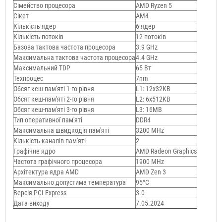
Сімейство процесора
AMD Ryzen 5
Сікет
AM4
Кількість ядер
6 ядер
Кількість потоків
12 потоків
Базова тактова частота процесора
3.9 GHz
Максимальна тактова частота процесора
4.4 GHz
Максимальний TDP
65 Вт
Техпроцес
7nm
Обсяг кеш-пам'яті 1-го рівня
L1: 12х32KB
Обсяг кеш-пам'яті 2-го рівня
L2: 6x512KB
Обсяг кеш-пам'яті 3-го рівня
L3: 16MB
Тип оперативної пам'яті
DDR4
Максимальна швидкодія пам'яті
3200 MHz
Кількість каналів пам'яті
2
Графічне ядро
AMD Radeon Graphics
Частота графічного процесора
1900 MHz
Архітектура ядра AMD
AMD Zen 3
Максимально допустима температура
95°C
Версія PCI Express
3.0
Дата виходу
7.05.2024