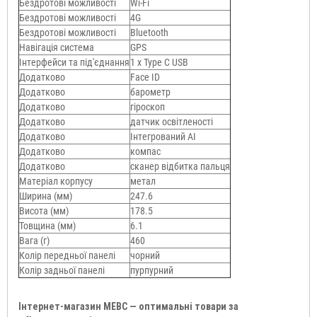
Бездротові можливості
Wi-Fi
Бездротові можливості
4G
Бездротові можливості
Bluetooth
Навігація система
GPS
Інтерфейси та під'єднання
1 x Type C USB
Додатково
Face ID
Додатково
барометр
Додатково
гіроскоп
Додатково
датчик освітленості
Додатково
Інтегрований AI
Додатково
компас
Додатково
сканер відбитка пальця
Матеріал корпусу
метал
Ширина (мм)
247.6
Висота (мм)
178.5
Товщина (мм)
6.1
Вага (г)
460
Колір передньої панелі
чорний
Колір задньої панелі
пурпурний
Інтернет-магазин МЕВС — оптимальні товари за