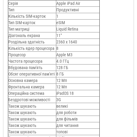
Серія
Apple iPad Air
Тип
Продуктивні
Кількість SIM-карток
1
Тип SIM-карток
eSIM
Тип матриці
Liquid Retina
Діагональ екрана
11"
Роздільна здатність
2360 x 1640
Кількість ядер процесора
8
Процесор
Apple M3
Частота процесора
4.0 ГГц
Вбудована пам'ять
128 ГБ
Обсяг оперативної пам'яті
8 ГБ
Основна камера
12 Мп
Фронтальна камера
12 Мп
Операційна система
iPadOS 18
Бездротові можливості
3G
Також шукають
великі
Також шукають
для роботи
Також шукають
для фільмів
Також шукають
для читання
Також шукають
топові