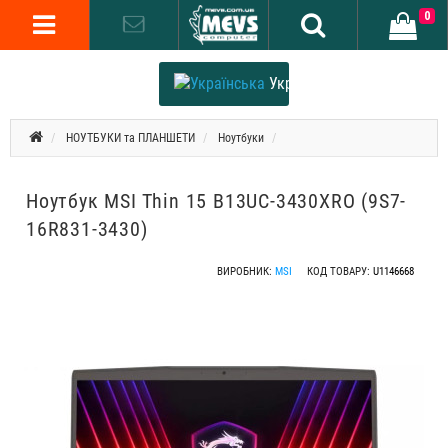
0
Українська
НОУТБУКИ та ПЛАНШЕТИ
Ноутбуки
Ноутбук MSI Thin 15 B13UC-3430XRO (9S7-
16R831-3430)
ВИРОБНИК:
MSI
КОД ТОВАРУ:
U1146668