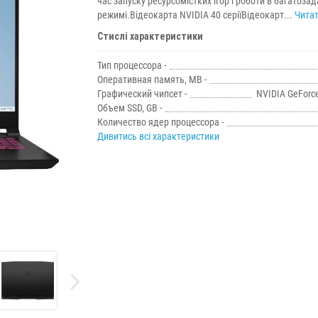
час запуску ресурсомістких ігор і роботи в багатоза
режимі.Відеокарта NVIDIA 40 серіїВідеокарт...
Читат
Стислі характеристики
Тип процессора -
Оперативная память, MB -
Графический чипсет -
NVIDIA GeForc
Объем SSD, GB -
Количество ядер процессора -
Дивитись всі характеристики