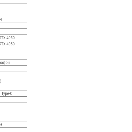
x4
RTX 4050
RTX 4050
рофон
)
1 Type-C
1
me