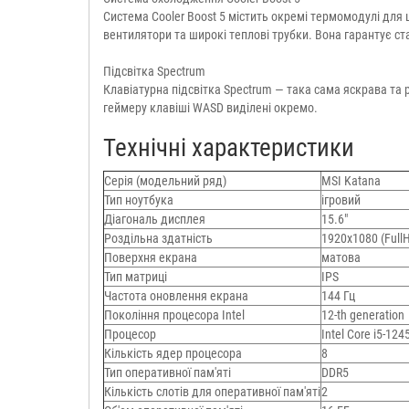
Система Cooler Boost 5 містить окремі термомодулі для 
вентилятори та широкі теплові трубки. Вона гарантує с
Підсвітка Spectrum
Клавіатурна підсвітка Spectrum — така сама яскрава та
геймеру клавіші WASD виділені окремо.
Технічні характеристики
Серія (модельний ряд)
MSI Katana
Тип ноутбука
ігровий
Діагональ дисплея
15.6"
Роздільна здатність
1920х1080 (Full
Поверхня екрана
матова
Тип матриці
IPS
Частота оновлення екрана
144 Гц
Покоління процесора Intel
12-th generation
Процесор
Intel Core i5-124
Кількість ядер процесора
8
Тип оперативної пам'яті
DDR5
Кількість слотів для оперативної пам'яті
2