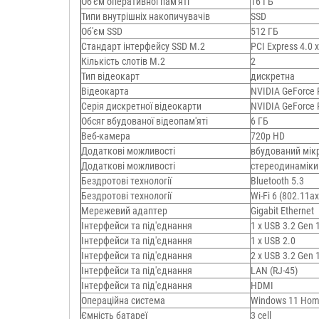
Об'єм оперативної пам'яті
16 ГБ
Типи внутрішніх накопичувачів
SSD
Об'єм SSD
512 ГБ
Стандарт інтерфейсу SSD M.2
PCI Express 4.0 
Кількість слотів M.2
2
Тип відеокарт
дискретна
Відеокарта
NVIDIA GeForce 
Серія дискретної відеокарти
NVIDIA GeForce 
Обсяг вбудованої відеопам'яті
6 ГБ
Веб-камера
720p HD
Додаткові можливості
вбудований мік
Додаткові можливості
стереодинаміки
Бездротові технології
Bluetooth 5.3
Бездротові технології
Wi-Fi 6 (802.11aх
Мережевий адаптер
Gigabit Ethernet
Інтерфейси та під'єднання
1 x USB 3.2 Gen 
Інтерфейси та під'єднання
1 х USB 2.0
Інтерфейси та під'єднання
2 x USB 3.2 Gen 
Інтерфейси та під'єднання
LAN (RJ-45)
Інтерфейси та під'єднання
HDMI
Операційна система
Windows 11 Ho
Ємність батареї
3 cell