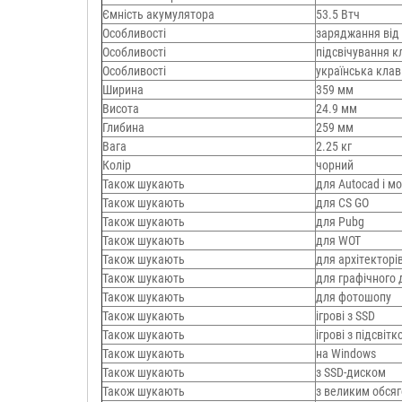
Ємність акумулятора
53.5 Втч
Особливості
заряджання від
Особливості
підсвічування к
Особливості
українська клав
Ширина
359 мм
Висота
24.9 мм
Глибина
259 мм
Вага
2.25 кг
Колір
чорний
Також шукають
для Autocad і 
Також шукають
для CS GO
Також шукають
для Pubg
Також шукають
для WOT
Також шукають
для архітекторі
Також шукають
для графічного 
Також шукають
для фотошопу
Також шукають
ігрові з SSD
Також шукають
ігрові з підсвіт
Також шукають
на Windows
Також шукають
з SSD-диском
Також шукають
з великим обсяг