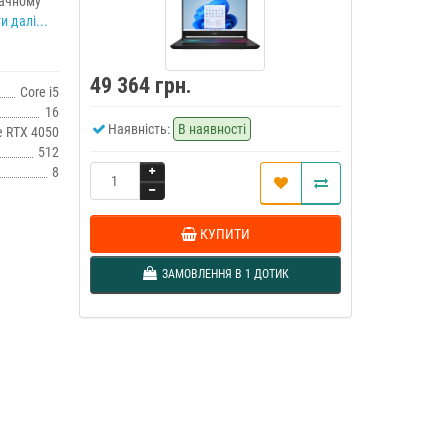
дачному
и далі...
49 364 грн.
Core i5
16
Наявність:
В наявності
e RTX 4050
512
8
КУПИТИ
ЗАМОВЛЕННЯ В 1 ДОТИК