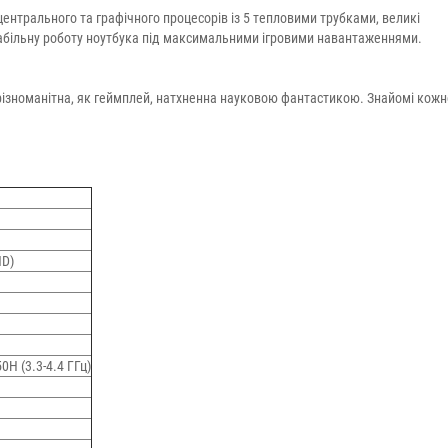
центрального та графічного процесорів із 5 тепловими трубками, великі
табільну роботу ноутбука під максимальними ігровими навантаженнями.
 різноманітна, як геймплей, натхненна науковою фантастикою. Знайомі кож
HD)
50H (3.3-4.4 ГГц)