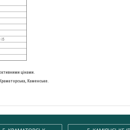
 i5
'єктивними цінами.
 Краматорська, Каменське.