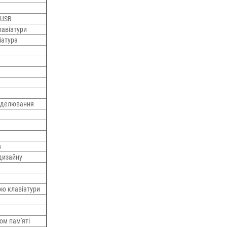
 USB
лавіатури
іатура
моделювання
в
дизайну
кою клавіатури
ом пам'яті