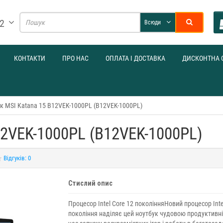
32
Всюди
КОНТАКТИ
ПРО НАС
ОПЛАТА І ДОСТАВКА
ДИСКОНТНА 
к MSI Katana 15 B12VEK-1000PL (B12VEK-1000PL)
12VEK-1000PL (B12VEK-1000PL)
Відгуків: 0
Стислий опис
Процесор Intel Core 12 поколінняНовий процесор Inte
покоління наділяє цей ноутбук чудовою продуктивні