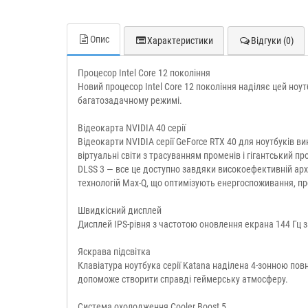
Опис
Характеристики
Відгуки (0)
Процесор Intel Core 12 покоління
Новий процесор Intel Core 12 покоління наділяє цей ноут
багатозадачному режимі.
Відеокарта NVIDIA 40 серії
Відеокарти NVIDIA серії GeForce RTX 40 для ноутбуків в
віртуальні світи з трасуванням променів і гігантський п
DLSS 3 — все це доступно завдяки високоефективній архі
технологій Max-Q, що оптимізують енергоспоживання, пр
Швидкісний дисплей
Дисплей IPS-рівня з частотою оновлення екрана 144 Гц 
Яскрава підсвітка
Клавіатура ноутбука серії Katana наділена 4-зонною по
допоможе створити справді геймерську атмосферу.
Система охолодження Cooler Boost 5