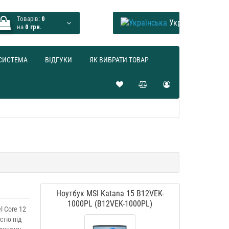
Товарів:
0
Українська
на
0 грн.
СИСТЕМА
ВІДГУКИ
ЯК ВИБРАТИ ТОВАР
Ноутбук MSI Katana 15 B12VEK-
1000PL (B12VEK-1000PL)
l Core 12
стю під