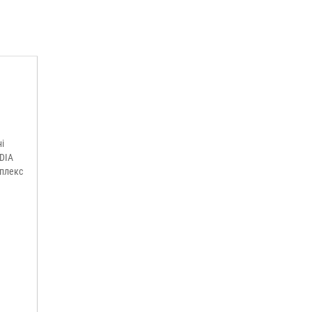
і
IDIA
мплекс