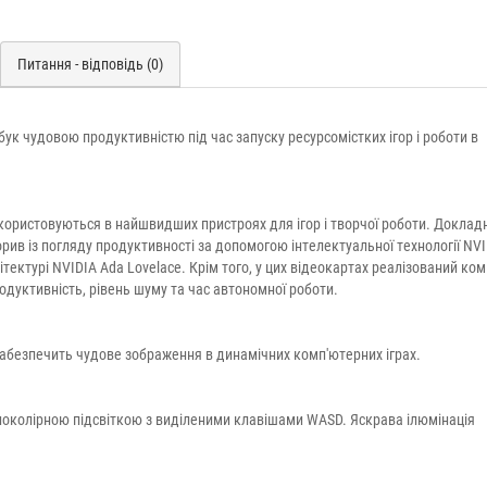
Питання - відповідь (0)
бук чудовою продуктивністю під час запуску ресурсомістких ігор і роботи в
икористовуються в найшвидших пристроях для ігор і творчої роботи. Докладн
рорив із погляду продуктивності за допомогою інтелектуальної технології NV
тектурі NVIDIA Ada Lovelace. Крім того, у цих відеокартах реалізований ко
одуктивність, рівень шуму та час автономної роботи.
забезпечить чудове зображення в динамічних комп'ютерних іграх.
вноколірною підсвіткою з виділеними клавішами WASD. Яскрава ілюмінація