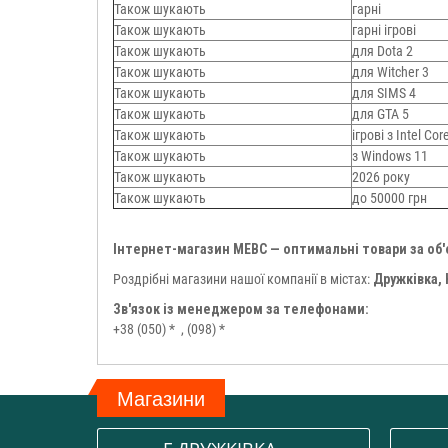
Також шукають
гарні
Також шукають
гарні ігрові
Також шукають
для Dota 2
Також шукають
для Witcher 3
Також шукають
для SIMS 4
Також шукають
для GTA 5
Також шукають
ігрові з Intel Core
Також шукають
з Windows 11
Також шукають
2026 року
Також шукають
до 50000 грн
Інтернет-магазин МЕВС — оптимальні товари за об
Роздрібні магазини нашої компанії в містах:
Дружківка,
Зв'язок із менеджером за телефонами:
+38 (050) *
, (098) *
Магазини