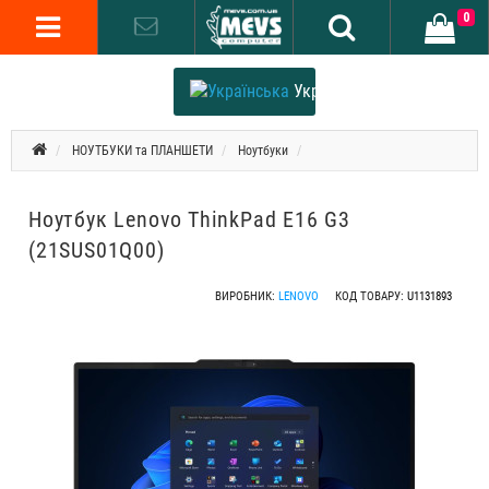
0
Українська
НОУТБУКИ та ПЛАНШЕТИ
Ноутбуки
Ноутбук Lenovo ThinkPad E16 G3
(21SUS01Q00)
ВИРОБНИК:
LENOVO
КОД ТОВАРУ:
U1131893