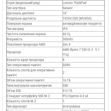
Серія (модельний ряд)
Lenovo ThinkPad
Тип ноутбука
бизнес
Діагональ дисплея
16"
Роздільна здатність
1920x1200 (WUXGA)
Поверхня екрана
антивідблискове покриття
Тип матриці
IPS
Частота оновлення екрана
60 Гц
Яскравість
300nits
Покоління процесора AMD
Zen 4
AMD Ryzen 7 250 (3.3 - 5.1
Процесор
ГГц)
Кількість ядер процесора
8
Тип оперативної пам'яті
DDR5
Кількість слотів для оперативної
2
пам'яті
Об'єм оперативної пам'яті
16 ГБ
Типи внутрішніх накопичувачів
SSD
Об'єм SSD
512 ГБ
Стандарт інтерфейсу SSD M.2
PCI Express 4.0 x4
Кількість слотів M.2
1
Тип відеокарт
інтегрована