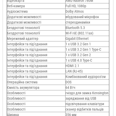
Відеокарта
AMD Radeon 780M
Веб-камера
Full HD, 1080p
Аудіосистема
Dolby Atmos
Додаткові можливості
вбудований мікрофон
Додаткові можливості
стереодинаміки
Бездротові технології
Bluetooth 5.3
Бездротові технології
Wi-Fi 6E (802.11ax)
Мережевий адаптер
Gigabit Ethernet
Інтерфейси та під'єднання
1 x USB 3.2 Gen 1
Інтерфейси та під'єднання
1 x USB 3.2 Gen 1 Type-C
Інтерфейси та під'єднання
1 x USB 3.2 Gen 2
Інтерфейси та під'єднання
1 x USB 4.0 Type-C
Інтерфейси та під'єднання
HDMI 2.1
Інтерфейси та під'єднання
LAN (RJ-45)
Інтерфейси та під'єднання
Комбінований аудіороз'єм
Операційна система
DOS
Ємність акумулятора
64 Втч
Особливості
гніздо для замка Kensington
Особливості
заряджання від USB
Особливості
підсвічування клавіатури
Особливості
сканер відбитків пальців
Ширина
356 мм