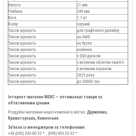
Висота
21 мм
Глибина
249 мм
Вага
1.7 кг
Колір
чорний
Також шукають
для графічного дизайну
Також шукають
на AMD
Також шукають
на Ryzen
Також шукають
новинки
Також шукають
з SSD-диском
Також шукають
з великим обсягом пам'яті
Також шукають
з великим екраном
Також шукають
2025 року
Також шукають
до 50000 грн
Інтернет-магазин МЕВС — оптимальні товари за
об'єктивними цінами.
Роздрібні магазини нашої компанії в містах:
Дружківка,
Краматорська, Каменське.
Зв'язок із менеджером за телефонами:
+38 (050) 342-00-32 *
, (098) 903-22-33 *