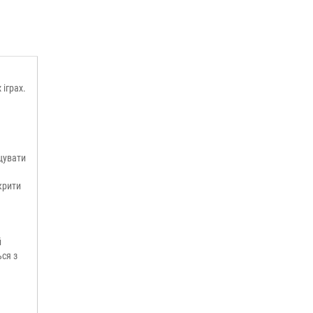
 іграх.
щувати
крити
й
ься з