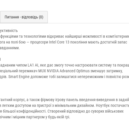
Питання - відповідь (0)
уктивність
ми функціями та технологіями відкриває найширші можливості в комп'ютерних
ога на полі бою — процесори Intel Core 13 покоління мають достатній запас
завданнями.
І
бладнаним чипом LA1 AI, яке дає змогу точно настроювати систему та покра
 Спеціальний перемикач MUX NVIDIA Advanced Optimus зменшує затримку,
адрів. Smart Engine допоможе тобі залишатися непереможним і повністю роз
гантний корпус, а також фірмову ігрову панель введення-виведення в задні
із легким доступом на пристрої з мінімальним дизайном. Ноутбук постачаєт
ільшої конфіденційності. Створений відповідно до суворих військових
ічним і міцним партнером у будь-якій грі.