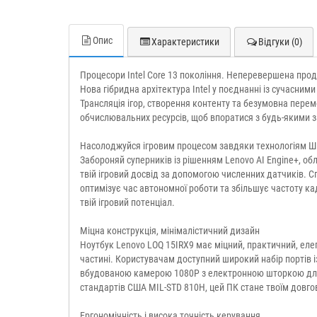
Опис
Характеристики
Відгуки (0)
Процесори Intel Core 13 покоління. Неперевершена прод
Нова гібридна архітектура Intel у поєднанні із сучасни
Трансляція ігор, створення контенту та безумовна перем
обчислювальних ресурсів, щоб впоратися з будь-якими 
Насолоджуйся ігровим процесом завдяки технологіям Ш
Забороняй суперників із рішенням Lenovo AI Engine+, о
твій ігровий досвід за допомогою численних датчиків.
оптимізує час автономної роботи та збільшує частоту к
твій ігровий потенціал.
Міцна конструкція, мінімалістичний дизайн
Ноутбук Lenovo LOQ 15IRX9 має міцний, практичний, еле
частині. Користувачам доступний широкий набір портів 
вбудованою камерою 1080P з електронною шторкою для б
стандартів США MIL-STD 810H, цей ПК стане твоїм довгов
Ергономічність і висока точність керування