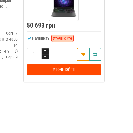
йширші
о...
50 693 грн.
Core i7
Наявність:
Уточнюйте
e RTX 4050
14
 - 4.9 ГГц)
Серый
УТОЧНЮЙТЕ