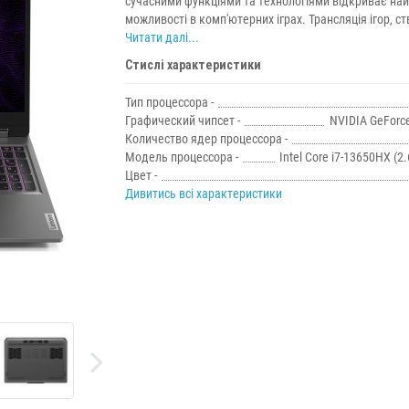
сучасними функціями та технологіями відкриває на
можливості в комп'ютерних іграх. Трансляція ігор, ств
Читати далі...
Стислі характеристики
Тип процессора -
Графический чипсет -
NVIDIA GeForc
Количество ядер процессора -
Модель процессора -
Intel Core i7-13650HX (2.6
Цвет -
Дивитись всі характеристики