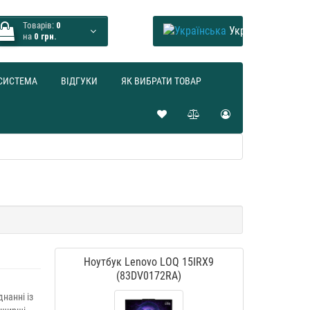
Товарів:
0
Українська
на
0 грн.
СИСТЕМА
ВІДГУКИ
ЯК ВИБРАТИ ТОВАР
Ноутбук Lenovo LOQ 15IRX9
(83DV0172RA)
нанні із