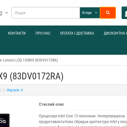
32
Всюди
КОНТАКТИ
ПРО НАС
ОПЛАТА І ДОСТАВКА
ДИСКОНТНА 
к Lenovo LOQ 15IRX9 (83DV0172RA)
X9 (83DV0172RA)
Відгуків: 0
Стислий опис
Процесори Intel Core 13 покоління. Неперевершена
продуктивністьНова гібридна архітектура Intel у поєд