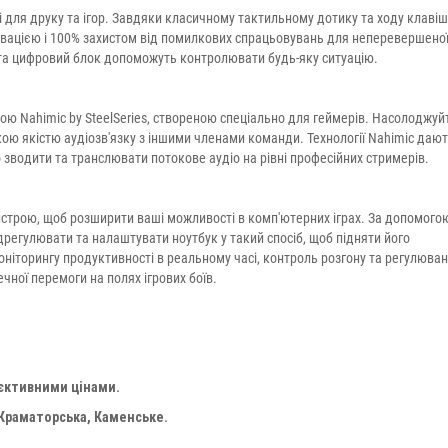
 для друку та ігор. Завдяки класичному тактильному дотику та ходу клавіш
ацією і 100% захистом від помилкових спрацьовувань для неперевершено
и та цифровий блок допоможуть контролювати будь-яку ситуацію.
ою Nahimic by SteelSeries, створеною спеціально для геймерів. Насолоджуй
ю якістю аудіозв'язку з іншими членами команди. Технології Nahimic даю
 зводити та транслювати потокове аудіо на рівні професійних стримерів.
истрою, щоб розширити ваші можливості в комп'ютерних іграх. За допомого
дрегулювати та налаштувати ноутбук у такий спосіб, щоб підняти його
оніторингу продуктивності в реальному часі, контроль розгону та регулюва
ної перемоги на полях ігрових боїв.
'єктивними цінами.
 Краматорська, Каменське.