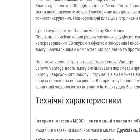
Клавіатура Lenovo LOQ відкриє для тебе нові можливості
мм ти насолоджуватимешся блискавично швидкою актив
точності керування. Повнорозмірні клавіші зі стрілкам
Ігрова аудіосистема Nahimic Audio by SteelSeries
Переходь на якісно новий рівень звучання з аудіосистем
неперевершеним 3D-звуком з ефектом занурення і високо
змогу шанувальникам комп'ютерних ігор легко та просто
Нові можливості в іграх із програмою Lenovo Vantage
Lenovo Vantage дасть змогу оптимізувати параметри пр
цього універсального набору інструментів ви зможете ві
продуктивність на новий рівень. Використовуй панель м
швидкодії за допомогою штучного інтелекту для безпереч
Технічні характеристики
Інтернет-магазин МЕВС — оптимальні товари за об
Роздрібні магазини нашої компанії в містах:
Дружківка,
Зв'язок із менеджером за телефонами: