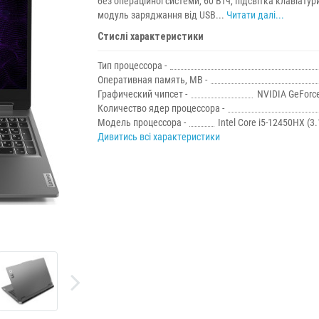
без операційної системи, 60 Втч, підсвітка клавіатур
модуль заряджання від USB...
Читати далі...
Стислі характеристики
Тип процессора -
Оперативная память, MB -
Графический чипсет -
NVIDIA GeForc
Количество ядер процессора -
Модель процессора -
Intel Core i5-12450HX (3.1
Дивитись всі характеристики