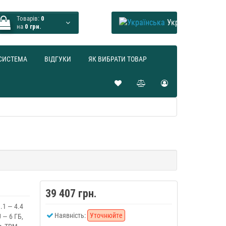
Товарів:
0
Українська
на
0 грн.
СИСТЕМА
ВІДГУКИ
ЯК ВИБРАТИ ТОВАР
39 407 грн.
3.1 — 4.4
Наявність:
Уточнюйте
 — 6 ГБ,