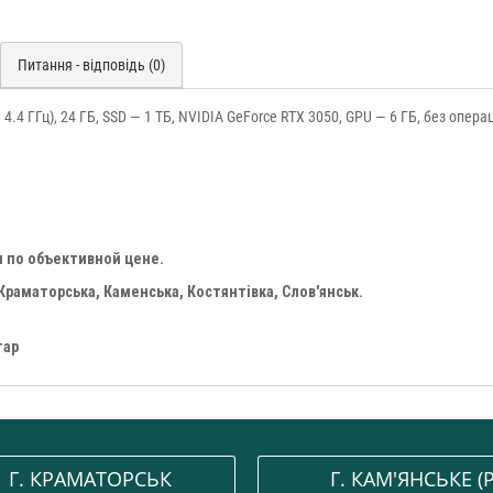
Питання - відповідь (0)
1 — 4.4 ГГц), 24 ГБ, SSD — 1 ТБ, NVIDIA GeForce RTX 3050, GPU — 6 ГБ, без опер
 по объективной цене.
Краматорська, Каменська, Костянтівка, Слов'янськ.
тар
Г. КРАМАТОРСЬК
Г. КАМ'ЯНСЬКЕ (P