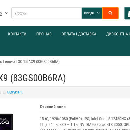
32
Всюди
КОНТАКТИ
ПРО НАС
ОПЛАТА І ДОСТАВКА
ДИСКОНТНА 
к Lenovo LOQ 15IAX9 (83GS00B6RA)
X9 (83GS00B6RA)
Відгуків: 0
Стислий опис
15.6", 1920х1080 (FullHD), IPS, Intel Core i5-12450HX (
ГГц), 24 ГБ, SSD — 1 ТБ, NVIDIA GeForce RTX 3050, GPU