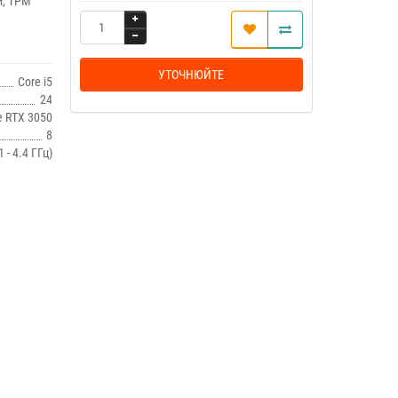
и, TPM
УТОЧНЮЙТЕ
Core i5
24
e RTX 3050
8
 - 4.4 ГГц)