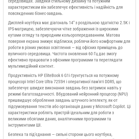
середовищах. Завдяки стильному дизайну та потужним
характеристикам він забезпечує ефективність і надійність для
повсякденних бізнес-завдань.
Дисплей ноутбука має діагональ 14" з роздільною здатністю 2.5K і
IPS-матрицею, забезпечуючи чітке зображення із широкими
кутами огляду та природним кольоропередаванням. Матова
поверхня екрана знижує відблиски, роблячи його комфортним для
роботи в різних умовах освітлення — від офісних приміщень до
вуличного середовища. Частота оновлення 60 Гц дає змогу
ефективно працювати з офісними програмами та переглядати
мультимедійний контент.
Продуктивність HP EliteBook 6 G1i ґрунтується на потужному
процесорі Intel Core Ultra 7255H і оперативної пам'яті DDR5, що
забезпечує швидке виконання завдань без затримок навіть у
режимі багатозадачності. Вбудований нейронний процесор (NPU)
пришвидшує оброблення завдань штучного інтелекту, як-от
підсумовування текстів або організація даних у Microsoft Copilot. Ці
характеристики роблять пристрій ідеальним для роботи з
великими обсягами даних, аналітичними програмами та
інструментами ШІ.
Безпека та під'єднання — сильні сторони цього ноутбука,