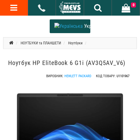
0
Українська
НОУТБУКИ та ПЛАНШЕТИ
Ноутбуки
Ноутбук HP EliteBook 6 G1i (AV3Q5AV_V6)
ВИРОБНИК:
HEWLETT PACKARD
КОД ТОВАРУ:
U1101967