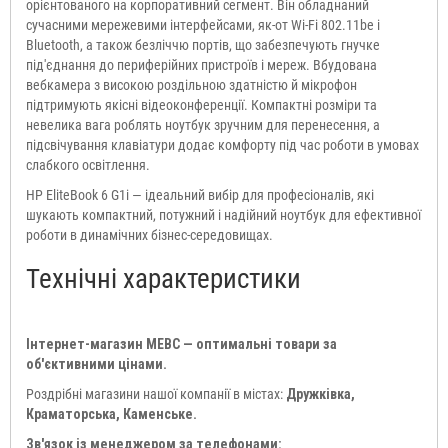
орієнтованого на корпоративний сегмент. Він обладнаний
сучасними мережевими інтерфейсами, як-от Wi-Fi 802.11be і
Bluetooth, а також безліччю портів, що забезпечують гнучке
під'єднання до периферійних пристроїв і мереж. Вбудована
вебкамера з високою роздільною здатністю й мікрофон
підтримують якісні відеоконференції. Компактні розміри та
невелика вага роблять ноутбук зручним для перенесення, а
підсвічування клавіатури додає комфорту під час роботи в умовах
слабкого освітлення.
HP EliteBook 6 G1i — ідеальний вибір для професіоналів, які
шукають компактний, потужний і надійний ноутбук для ефективної
роботи в динамічних бізнес-середовищах.
Технічні характеристики
Інтернет-магазин МЕВС — оптимальні товари за
об'єктивними цінами.
Роздрібні магазини нашої компанії в містах:
Дружківка,
Краматорська, Каменське.
Зв'язок із менеджером за телефонами: