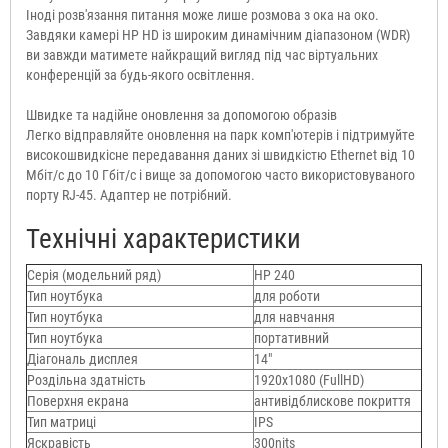
Іноді розв'язання питання може лише розмова з ока на око.
Завдяки камері HP HD із широким динамічним діапазоном (WDR)
ви завжди матимете найкращий вигляд під час віртуальних
конференцій за будь-якого освітлення.
Швидке та надійне оновлення за допомогою образів
Легко відправляйте оновлення на парк комп'ютерів і підтримуйте
високошвидкісне передавання даних зі швидкістю Ethernet від 10
Мбіт/с до 10 Гбіт/с і вище за допомогою часто використовуваного
порту RJ-45. Адаптер не потрібний.
Технічні характеристики
Серія (модельний ряд)
HP 240
Тип ноутбука
для роботи
Тип ноутбука
для навчання
Тип ноутбука
портативний
Діагональ дисплея
14"
Роздільна здатність
1920х1080 (FullHD)
Поверхня екрана
антивідблискове покриття
Тип матриці
IPS
Яскравість
300nits