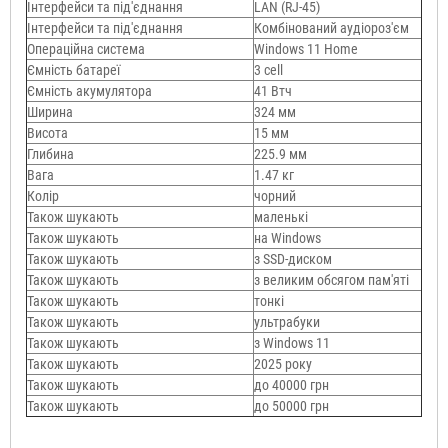
Інтерфейси та під'єднання
LAN (RJ-45)
Інтерфейси та під'єднання
Комбінований аудіороз'єм
Операційна система
Windows 11 Home
Ємність батареї
3 cell
Ємність акумулятора
41 Втч
Ширина
324 мм
Висота
15 мм
Глибина
225.9 мм
Вага
1.47 кг
Колір
чорний
Також шукають
маленькі
Також шукають
на Windows
Також шукають
з SSD-диском
Також шукають
з великим обсягом пам'яті
Також шукають
тонкі
Також шукають
ультрабуки
Також шукають
з Windows 11
Також шукають
2025 року
Також шукають
до 40000 грн
Також шукають
до 50000 грн