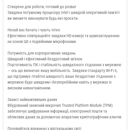
Створено для роботи, готовий до розваг
Завдяки потужному процесору Intel і швидкій оперативній пам'яті
ви зможете виконувати будь-які проєкти.
Нехай вас бачать і чують чітко
Ефективно співпрацюйте завдяки HD-камері та шумозаглушенню
на основі ШІ з подвійними мікрофонами.
Потужність для корпоративних завдань
Швидкий і ефективний бездротовий зв'язок
Портативність ПК і стабільність швидкісного з'єднання з мережею
— ось що визначає вашу мобільність. Завдяки стандарту Wi-Fi 6,
що підтримує гігабітні швидкості, ваше бездротове з'єднання з
мережею буде швидким і безперебійним навіть у мережах із
високим навантаженням.
Захист найважливіших даних
Вбудований захисний мікрочип Trusted Platform Module (TPM)
забезпечує шифрування інформації, електронної пошти та
облікових даних за допомогою апаратних криптографічних ключів.
Почувайтеся впевнено у віртуальному світі