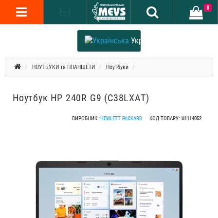
0
Українська
НОУТБУКИ та ПЛАНШЕТИ
Ноутбуки
Ноутбук HP 240R G9 (C38LXAT)
ВИРОБНИК:
HEWLETT PACKARD
КОД ТОВАРУ:
U1114052