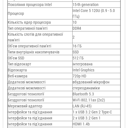
Покоління процесора Intel
15-th generation
Intel Core 5 120U (0.9 - 5.0
Процесор
ГГц)
Кількість ядер процесора
10
Тип оперативної пам'яті
DDR4
Кількість слотів для оперативної
2
пам'яті
Об'єм оперативної пам'яті
16 ГБ
Типи внутрішніх накопичувачів
SSD
Об'єм SSD
512 ГБ
Тип відеокарт
інтегрована
Відеокарта
Intel Graphics
Веб-камера
720p HD
Додаткові можливості
вбудований мікрофон
Додаткові можливості
стереодинаміки
Бездротові технології
Bluetooth 5.3
Бездротові технології
Wi-Fi 802.11ax (2x2)
Мережевий адаптер
LAN (RJ-45)
Інтерфейси та під'єднання
1 x USB 3.2 Gen 2 Type-C
Інтерфейси та під'єднання
2 x USB 3.2 Gen 1
Інтерфейси та під'єднання
HDMI 1.4b