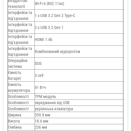
Бездротові
Wi-Fi 6 (802.11aх)
технології
Інтерфейси та
1 x USB 3.2 Gen 2 Type-C
під'єднання
Інтерфейси та
2 x USB 3.2 Gen 1
під'єднання
Інтерфейси та
HDMI 1.4b
під'єднання
Інтерфейси та
Комбінований аудіороз'єм
під'єднання
Операційна
DOS
система
Ємність
3 cell
батареї
Ємність
41 Втч
акумулятора
Особливості
TPM модуль
Особливості
заряджання від USB
Особливості
українська клавіатура
Ширина
359.8 мм
Висота
18.6 мм
Глибина
236 мм