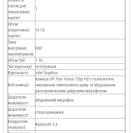
слотів для
1
оперативної
пам'яті
Об'єм
оперативної
16 ГБ
пам'яті
Типи
внутрішніх
SSD
накопичувачів
Об'єм SSD
1 ТБ
Тип відеокарт
інтегрована
Відеокарта
Intel Graphics
Камера HP True Vision 720p HD з технологією
Веб-камера
зменшення тимчасового шуму та вбудованим
двоспрямованим цифровим мікрофоном
Додаткові
вбудований мікрофон
можливості
Додаткові
стереодинаміки
можливості
Бездротові
Bluetooth 5.4
технології