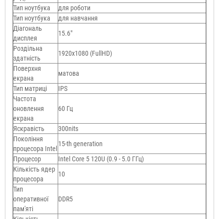
Тип ноутбука
для роботи
Тип ноутбука
для навчання
Діагональ
15.6"
дисплея
Роздільна
1920х1080 (FullHD)
здатність
Поверхня
матова
екрана
Тип матриці
IPS
Частота
оновлення
60 Гц
екрана
Яскравість
300nits
Покоління
15-th generation
процесора Intel
Процесор
Intel Core 5 120U (0.9 - 5.0 ГГц)
Кількість ядер
10
процесора
Тип
оперативної
DDR5
пам'яті
Кількість