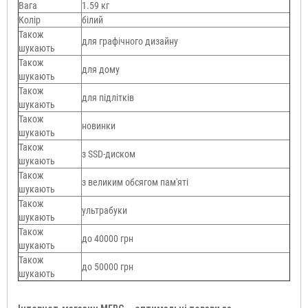
Вага
1.59 кг
Колір
білий
Також
для графічного дизайну
шукають
Також
для дому
шукають
Також
для підлітків
шукають
Також
новинки
шукають
Також
з SSD-диском
шукають
Також
з великим обсягом пам'яті
шукають
Також
ультрабуки
шукають
Також
до 40000 грн
шукають
Також
до 50000 грн
шукають