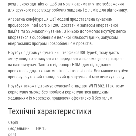
роздільною здатністю, щоб ви могли отримати чітке зображення
для зручного перегляду робочих завдань і фільмів для відпочинку.
Апаратна конфігурація цієї моделі представлена сучасним
процесором Intel Core 5 120U, достатнім запасом оперативної
пам'яті та SSD-накопичувачем. З їхньою допомогою ноутбук легко
впорається з обробленням великої кількості даних, запуском
енергоємних програм і розробленням проєктів.
Ноутбук підтримує сучасний інтерфейс USB Type-C, тому дасть
змогу швидко записувати та передавати інформацію з пристрою
на накопичувач. Також є відеопорт HDMI для під'єднання
проєкторів, додаткових моніторів і телевізорів. Без мишки ноутбук
пропонує чутливий тачпад, який для зручності має велику площу.
Ноутбук також підтримує сучасний стандарт Wi-Fi 802.11ax, тому
користувач зможе без проблем користуватися швидким
з'єднанням із мережею, працюючи ефективно й без гальм.
Технічні характеристики
Серія
(модельний
HP 15
ряд)