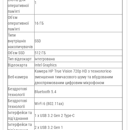
1
оперативної
пам'яті
Об'єм
оперативної
16 ГБ
пам'яті
Типи
внутрішніх
SSD
накопичувачів
Об'єм SSD
512 ГБ
Тип відеокарт
інтегрована
Відеокарта
Intel Graphics
Камера HP True Vision 720p HD з технологією
Веб-камера
зменшення тимчасового шуму та вбудованим
двоспрямованим цифровим мікрофоном
Бездротові
Bluetooth 5.4
технології
Бездротові
Wi-Fi 6 (802.11aх)
технології
Інтерфейси та
1 x USB 3.2 Gen 2 Type-C
під'єднання
Інтерфейси та
2 x USB 3.2 Gen 1