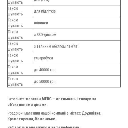
шукають
Також
для підлітків
шукають
Також
новинки
шукають
Також
з SSD-диском
шукають
Також
з великим обсягом пам'яті
шукають
Також
ультрабуки
шукають
Також
до 40000 грн
шукають
Також
до 50000 грн
шукають
Інтернет-магазин МЕВС — оптимальні товари за
об'єктивними цінами.
Роздрібні магазини нашої компанії в містах:
Дружківка,
Краматорська, Каменське.
Зв'язок із менеджером за телефонами: