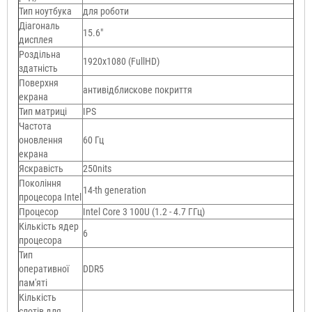
Тип ноутбука
для роботи
Діагональ
15.6"
дисплея
Роздільна
1920х1080 (FullHD)
здатність
Поверхня
антивідблискове покриття
екрана
Тип матриці
IPS
Частота
оновлення
60 Гц
екрана
Яскравість
250nits
Покоління
14-th generation
процесора Intel
Процесор
Intel Core 3 100U (1.2 - 4.7 ГГц)
Кількість ядер
6
процесора
Тип
оперативної
DDR5
пам'яті
Кількість
слотів для