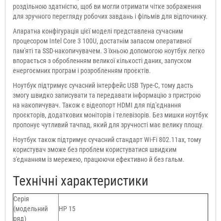
роздільною здатністю, щоб ви могли отримати чітке зображення
для зручного перегляду робочих завдань і фільмів для відпочинку.
Апаратна конфігурація цієї моделі представлена сучасним
процесором Intel Core 3 100U, достатнім запасом оперативної
пам'яті та SSD-накопичувачем. З їхньою допомогою ноутбук легко
впорається з обробленням великої кількості даних, запуском
енергоємних програм і розробленням проєктів.
Ноутбук підтримує сучасний інтерфейс USB Type-C, тому дасть
змогу швидко записувати та передавати інформацію з пристрою
на накопичувач. Також є відеопорт HDMI для під'єднання
проєкторів, додаткових моніторів і телевізорів. Без мишки ноутбук
пропонує чутливий тачпад, який для зручності має велику площу.
Ноутбук також підтримує сучасний стандарт Wi-Fi 802.11ax, тому
користувач зможе без проблем користуватися швидким
з'єднанням із мережею, працюючи ефективно й без гальм.
Технічні характеристики
Серія
(модельний
HP 15
ряд)