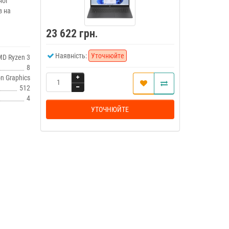
ної
в на
23 622 грн.
Наявність:
Уточнюйте
D Ryzen 3
8
n Graphics
512
4
УТОЧНЮЙТЕ