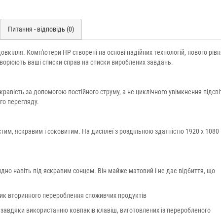
Питання - відповідь (0)
овкілля. Комп'ютери HP створені на основі надійних технологій, нового рівн
творюють ваші списки справ на списки вироблених завдань.
авість за допомогою постійного струму, а не циклічного увімкнення підсві
го перегляду.
тим, яскравим і соковитим. На дисплеї з роздільною здатністю 1920 x 1080
но навіть під яскравим сонцем. Він майже матовий і не дає відбиття, що
тик вторинного перероблення споживчих продуктів
 завдяки використанню ковпаків клавіш, виготовлених із переробленого