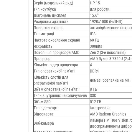
Серія (модельний ряд)
HP 15
Тип ноутбука
для роботи
Діагональ дисплея
15.6"
Роздільна здатність
1920х1080 (FullHD)
Поверхня екрана
антивідблискове покри
Тип матриці
IPS
Частота оновлення екрана
60 Гц
Яскравість
300nits
Покоління процесора AMD
Zen 2 (3-е покоління)
Процесор
AMD Ryzen 3 7320U (2.4 -
Кількість ядер процесора
4
Тип оперативної пам'яті
DDR4
Кількість слотів для
немає, розпаяна на МП
оперативної пам'яті
Об'єм оперативної пам'яті
8 ГБ
Типи внутрішніх накопичувачів
SSD
Об'єм SSD
512 ГБ
Тип відеокарт
інтегрована
Відеокарта
AMD Radeon Graphics
Камера HP True Vision 
Веб-камера
двоспрямованим цифро