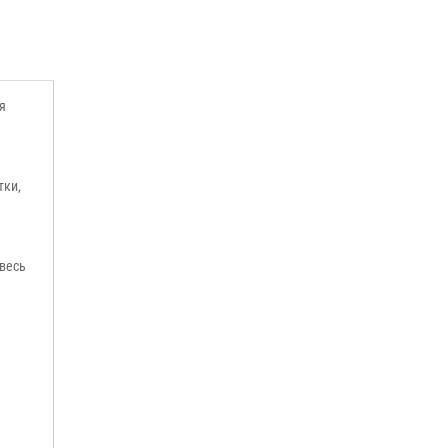
я
тки,
 весь