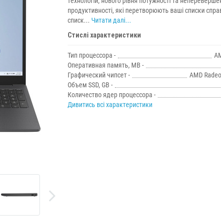
технологій, нового рівня потужності та непереверше
продуктивності, які перетворюють ваші списки спра
списк...
Читати далі...
Стислі характеристики
Тип процессора -
AM
Оперативная память, MB -
Графический чипсет -
AMD Radeo
Объем SSD, GB -
Количество ядер процессора -
Дивитись всі характеристики