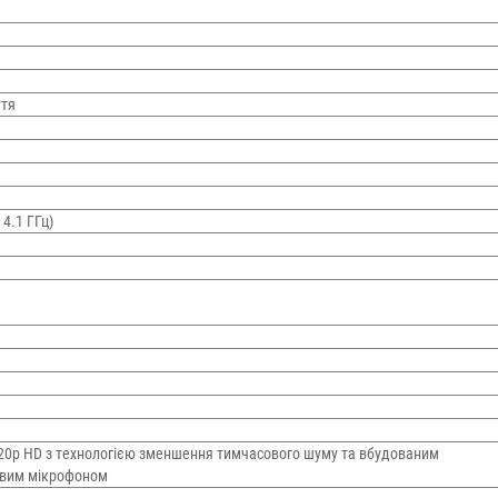
ття
 4.1 ГГц)
720p HD з технологією зменшення тимчасового шуму та вбудованим
вим мікрофоном