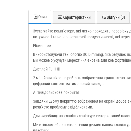
Опис
Характеристики
Відгуки (0)
Зустрічайте комп'ютери, які легко проходять перевірку д
потужності та неперевершеної продуктивності, які пере
Flicker-free
Використовуючи технологію DC Dimming, яка регулює яскр
ми можемо усунути мерехтіння екрана для комфортнішо
Дисплей Full HD
2 мільйони пікселів роблять зображення кришталево чис
цифровий контент матиме новий вигляд.
Антивідблискове покриття
Завдяки цьому покриттю зображення на екрані добре вид
розв'язує проблему з відблисками.
Для виробництва клавіш клавіатури використаний плас
Ми втілюємо більш екологічний дизайн наших клавіатур
пластику.