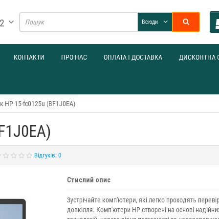
32
Всюди
КОНТАКТИ
ПРО НАС
ОПЛАТА І ДОСТАВКА
ДИСКОНТНА 
к HP 15-fc0125u (BF1J0EA)
BF1J0EA)
Відгуків: 0
Стислий опис
Зустрічайте комп'ютери, які легко проходять переві
довкілля. Комп'ютери HP створені на основі надійни