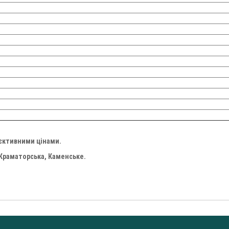
'єктивними цінами.
 Краматорська, Каменське.