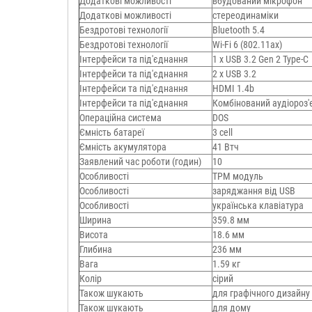
Додаткові можливості
вбудований мікрофон
Додаткові можливості
стереодинаміки
Бездротові технології
Bluetooth 5.4
Бездротові технології
Wi-Fi 6 (802.11aх)
Інтерфейси та під'єднання
1 x USB 3.2 Gen 2 Type-C
Інтерфейси та під'єднання
2 х USB 3.2
Інтерфейси та під'єднання
HDMI 1.4b
Інтерфейси та під'єднання
Комбінований аудіороз'
Операційна система
DOS
Ємність батареї
3 cell
Ємність акумулятора
41 Втч
Заявлений час роботи (годин)
10
Особливості
TPM модуль
Особливості
заряджання від USB
Особливості
українська клавіатура
Ширина
359.8 мм
Висота
18.6 мм
Глибина
236 мм
Вага
1.59 кг
Колір
сірий
Також шукають
для графічного дизайну
Також шукають
для дому