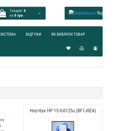
Товарів:
0
Українська
на
0 грн.
СИСТЕМА
ВІДГУКИ
ЯК ВИБРАТИ ТОВАР
Ноутбук HP 15-fc0125u (BF1J0EA)
рку
х