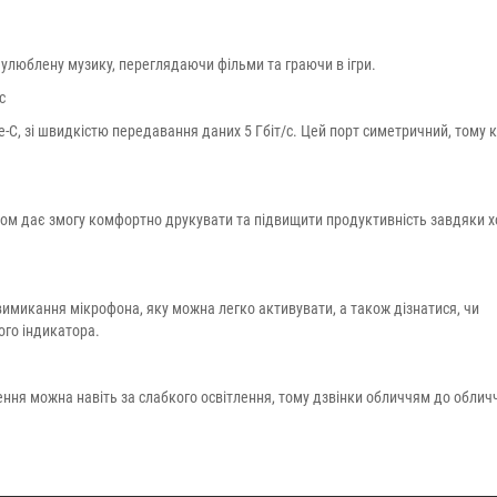
 улюблену музику, переглядаючи фільми та граючи в ігри.
с
-C, зі швидкістю передавання даних 5 Гбіт/с. Цей порт симетричний, тому 
ом дає змогу комфортно друкувати та підвищити продуктивність завдяки х
вимикання мікрофона, яку можна легко активувати, а також дізнатися, чи
ого індикатора.
ення можна навіть за слабкого освітлення, тому дзвінки обличчям до облич