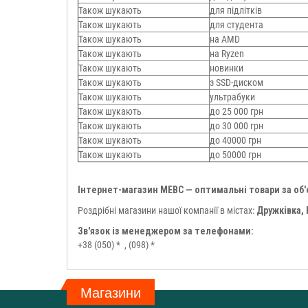
Також шукають
для підлітків
Також шукають
для студента
Також шукають
на AMD
Також шукають
на Ryzen
Також шукають
новинки
Також шукають
з SSD-диском
Також шукають
ультрабуки
Також шукають
до 25 000 грн
Також шукають
до 30 000 грн
Також шукають
до 40000 грн
Також шукають
до 50000 грн
Інтернет-магазин МЕВС — оптимальні товари за об
Роздрібні магазини нашої компанії в містах:
Дружківка,
Зв'язок із менеджером за телефонами:
+38 (050) *
, (098) *
Магазини