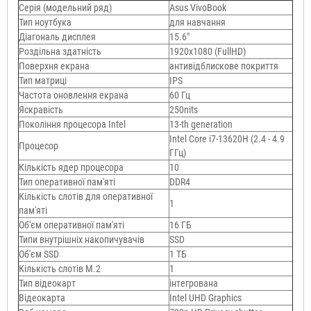
Серія (модельний ряд)
Asus VivoBook
Тип ноутбука
для навчання
Діагональ дисплея
15.6"
Роздільна здатність
1920х1080 (FullHD)
Поверхня екрана
антивідблискове покриття
Тип матриці
IPS
Частота оновлення екрана
60 Гц
Яскравість
250nits
Покоління процесора Intel
13-th generation
Intel Core i7-13620H (2.4 - 4.9
Процесор
ГГц)
Кількість ядер процесора
10
Тип оперативної пам'яті
DDR4
Кількість слотів для оперативної
1
пам'яті
Об'єм оперативної пам'яті
16 ГБ
Типи внутрішніх накопичувачів
SSD
Об'єм SSD
1 ТБ
Кількість слотів M.2
1
Тип відеокарт
інтегрована
Відеокарта
Intel UHD Graphics