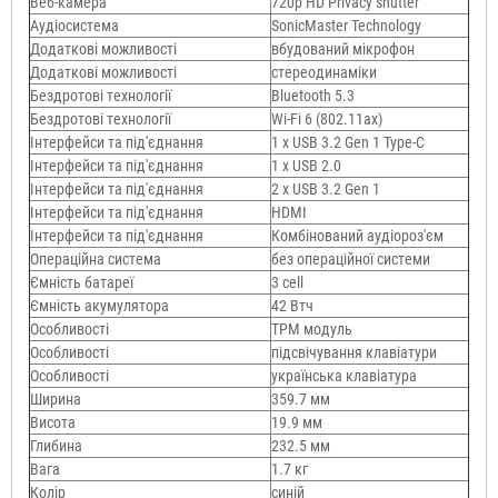
Веб-камера
720p HD Privacy shutter
Аудіосистема
SonicMaster Technology
Додаткові можливості
вбудований мікрофон
Додаткові можливості
стереодинаміки
Бездротові технології
Bluetooth 5.3
Бездротові технології
Wi-Fi 6 (802.11aх)
Інтерфейси та під'єднання
1 x USB 3.2 Gen 1 Type-C
Інтерфейси та під'єднання
1 х USB 2.0
Інтерфейси та під'єднання
2 x USB 3.2 Gen 1
Інтерфейси та під'єднання
HDMI
Інтерфейси та під'єднання
Комбінований аудіороз'єм
Операційна система
без операційної системи
Ємність батареї
3 cell
Ємність акумулятора
42 Втч
Особливості
TPM модуль
Особливості
підсвічування клавіатури
Особливості
українська клавіатура
Ширина
359.7 мм
Висота
19.9 мм
Глибина
232.5 мм
Вага
1.7 кг
Колір
синій