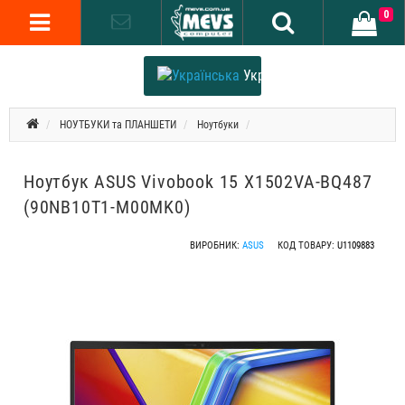
0
Українська
НОУТБУКИ та ПЛАНШЕТИ
Ноутбуки
Ноутбук ASUS Vivobook 15 X1502VA-BQ487
(90NB10T1-M00MK0)
ВИРОБНИК:
ASUS
КОД ТОВАРУ:
U1109883