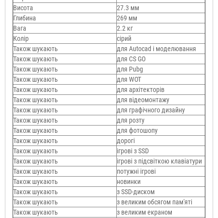
Висота
27.3 мм
Глибина
269 мм
Вага
2.2 кг
Колір
сірий
Також шукають
для Autocad і моделювання
Також шукають
для CS GO
Також шукають
для Pubg
Також шукають
для WOT
Також шукають
для архітекторів
Також шукають
для відеомонтажу
Також шукають
для графічного дизайну
Також шукають
для розту
Також шукають
для фотошопу
Також шукають
дорогі
Також шукають
ігрові з SSD
Також шукають
ігрові з підсвіткою клавіатури
Також шукають
потужні ігрові
Також шукають
новинки
Також шукають
з SSD-диском
Також шукають
з великим обсягом пам'яті
Також шукають
з великим екраном