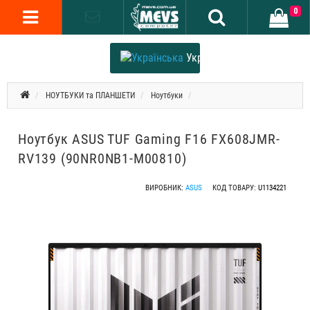
0
Українська
НОУТБУКИ та ПЛАНШЕТИ
Ноутбуки
Ноутбук ASUS TUF Gaming F16 FX608JMR-
RV139 (90NR0NB1-M00810)
ВИРОБНИК:
ASUS
КОД ТОВАРУ:
U1134221