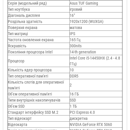
Серія (модельний ряд)
Asus TUF Gaming
Тип ноутбука
ігровий
Діагональ дисплея
16"
Роздільна здатність
1920x1200 (WUXGA)
Поверхня екрана
матова
Тип матриці
IPS
Частота оновлення екрана
165 Гц
Яскравість
300nits
Покоління процесора Intel
14-th generation
Intel Core i5-14450HX (2.4 - 4.8
Процесор
ГГц)
Кількість ядер процесора
10
Тип оперативної пам'яті
DDR5
Кількість слотів для оперативної
2
пам'яті
Об'єм оперативної пам'яті
16 ГБ
Типи внутрішніх накопичувачів
SSD
Об'єм SSD
1 ТБ
Стандарт інтерфейсу SSD M.2
PCI Express 4.0
Тип відеокарт
дискретна
Відеокарта
NVIDIA GeForce RTX 5060