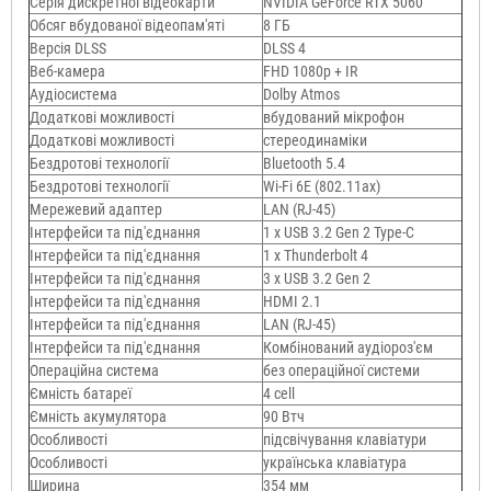
Серія дискретної відеокарти
NVIDIA GeForce RTX 5060
Обсяг вбудованої відеопам'яті
8 ГБ
Версія DLSS
DLSS 4
Веб-камера
FHD 1080p + IR
Аудіосистема
Dolby Atmos
Додаткові можливості
вбудований мікрофон
Додаткові можливості
стереодинаміки
Бездротові технології
Bluetooth 5.4
Бездротові технології
Wi-Fi 6E (802.11ax)
Мережевий адаптер
LAN (RJ-45)
Інтерфейси та під'єднання
1 x USB 3.2 Gen 2 Type-C
Інтерфейси та під'єднання
1 х Thunderbolt 4
Інтерфейси та під'єднання
3 x USB 3.2 Gen 2
Інтерфейси та під'єднання
HDMI 2.1
Інтерфейси та під'єднання
LAN (RJ-45)
Інтерфейси та під'єднання
Комбінований аудіороз'єм
Операційна система
без операційної системи
Ємність батареї
4 cell
Ємність акумулятора
90 Втч
Особливості
підсвічування клавіатури
Особливості
українська клавіатура
Ширина
354 мм