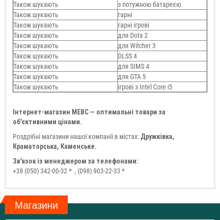
Також шукають
з потужною батареєю
Також шукають
гарні
Також шукають
гарні ігрові
Також шукають
для Dota 2
Також шукають
для Witcher 3
Також шукають
DLSS 4
Також шукають
для SIMS 4
Також шукають
для GTA 5
Також шукають
ігрові з Intel Core i5
Інтернет-магазин МЕВС — оптимальні товари за
об'єктивними цінами.
Роздрібні магазини нашої компанії в містах:
Дружківка,
Краматорська, Каменське.
Зв'язок із менеджером за телефонами:
+38 (050) 342-00-32 *
, (098) 903-22-33 *
Магазини