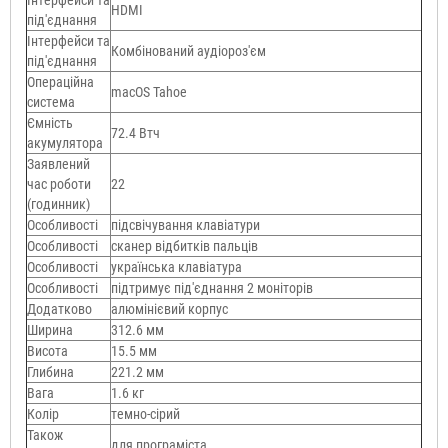
HDMI
під'єднання
Інтерфейси та
Комбінований аудіороз'єм
під'єднання
Операційна
macOS Tahoe
система
Ємність
72.4 Втч
акумулятора
Заявлений
час роботи
22
(годинник)
Особливості
підсвічування клавіатури
Особливості
сканер відбитків пальців
Особливості
українська клавіатура
Особливості
підтримує під'єднання 2 моніторів
Додатково
алюмінієвий корпус
Ширина
312.6 мм
Висота
15.5 мм
Глибина
221.2 мм
Вага
1.6 кг
Колір
темно-сірий
Також
для програміста