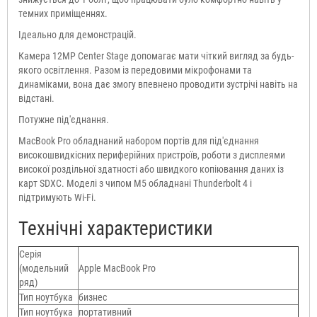
темних приміщеннях.
Ідеально для демонстрацій.
Камера 12MP Center Stage допомагає мати чіткий вигляд за будь-
якого освітлення. Разом із передовими мікрофонами та
динаміками, вона дає змогу впевнено проводити зустрічі навіть на
відстані.
Потужне під'єднання.
MacBook Pro обладнаний набором портів для під'єднання
високошвидкісних периферійних пристроїв, роботи з дисплеями
високої роздільної здатності або швидкого копіювання даних із
карт SDXC. Моделі з чипом M5 обладнані Thunderbolt 4 і
підтримують Wi-Fi.
Технічні характеристики
Серія
(модельний
Apple MacBook Pro
ряд)
Тип ноутбука
бизнес
Тип ноутбука
портативний