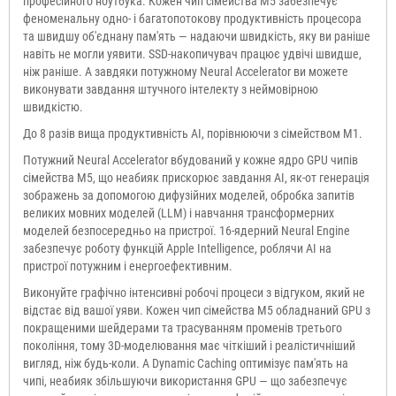
професійного ноутбука. Кожен чип сімейства M5 забезпечує
феноменальну одно- і багатопотокову продуктивність процесора
та швидшу об'єднану пам'ять — надаючи швидкість, яку ви раніше
навіть не могли уявити. SSD-накопичувач працює удвічі швидше,
ніж раніше. А завдяки потужному Neural Accelerator ви можете
виконувати завдання штучного інтелекту з неймовірною
швидкістю.
До 8 разів вища продуктивність AI, порівнюючи з сімейством M1.
Потужний Neural Accelerator вбудований у кожне ядро GPU чипів
сімейства M5, що неабияк прискорює завдання AI, як-от генерація
зображень за допомогою дифузійних моделей, обробка запитів
великих мовних моделей (LLM) і навчання трансформерних
моделей безпосередньо на пристрої. 16-ядерний Neural Engine
забезпечує роботу функцій Apple Intelligence, роблячи AI на
пристрої потужним і енергоефективним.
Виконуйте графічно інтенсивні робочі процеси з відгуком, який не
відстає від вашої уяви. Кожен чип сімейства M5 обладнаний GPU з
покращеними шейдерами та трасуванням променів третього
покоління, тому 3D-моделювання має чіткіший і реалістичніший
вигляд, ніж будь-коли. А Dynamic Caching оптимізує пам'ять на
чипі, неабияк збільшуючи використання GPU — що забезпечує