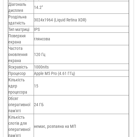
Діагональ
14.2"
дисплея
Роздільна
3024x1964 (Liquid Retina XDR)
здатність
Тип матриці
IPS
Поверхня
глянсова
екрана
Частота
оновлення
120 Гц
екрана
Яскравість
1000nits
Процесор
Apple M5 Pro (4.61 ГГц)
Кількість
ядер
15
процесора
Обсяг
оперативної
24 ГБ
пам'яті
Кількість
слотів для
немає, розпаяна на МП
оперативної
пам'яті