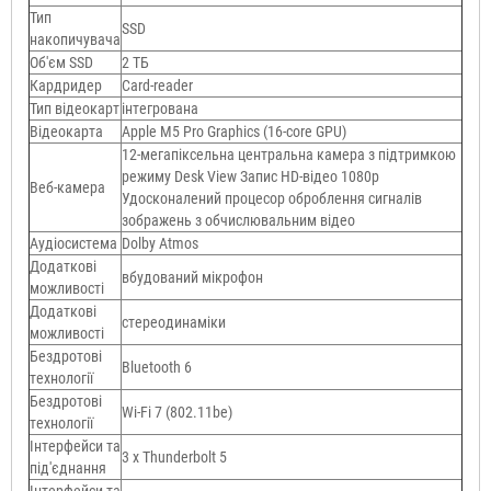
Тип
SSD
накопичувача
Об'єм SSD
2 ТБ
Кардридер
Card-reader
Тип відеокарт
інтегрована
Відеокарта
Apple M5 Pro Graphics (16-core GPU)
12-мегапіксельна центральна камера з підтримкою
режиму Desk View Запис HD-відео 1080p
Веб-камера
Удосконалений процесор оброблення сигналів
зображень з обчислювальним відео
Аудіосистема
Dolby Atmos
Додаткові
вбудований мікрофон
можливості
Додаткові
стереодинаміки
можливості
Бездротові
Bluetooth 6
технології
Бездротові
Wi-Fi 7 (802.11be)
технології
Інтерфейси та
3 х Thunderbolt 5
під'єднання
Інтерфейси та