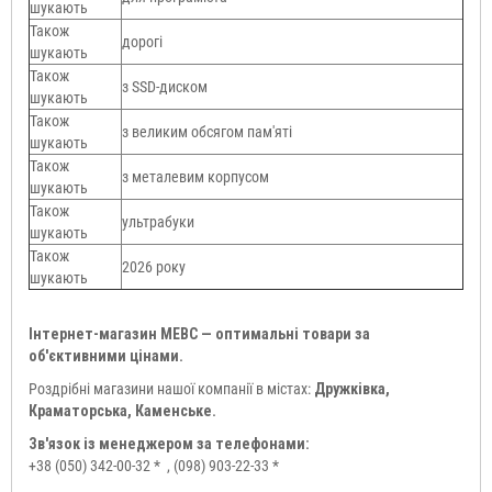
шукають
Також
дорогі
шукають
Також
з SSD-диском
шукають
Також
з великим обсягом пам'яті
шукають
Також
з металевим корпусом
шукають
Також
ультрабуки
шукають
Також
2026 року
шукають
Інтернет-магазин МЕВС — оптимальні товари за
об'єктивними цінами.
Роздрібні магазини нашої компанії в містах:
Дружківка,
Краматорська, Каменське.
Зв'язок із менеджером за телефонами:
+38 (050) 342-00-32 *
, (098) 903-22-33 *