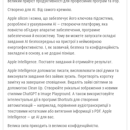
великий приріст продуктивності для професійних програм та ігор.
Створено для AI. Від самого кремнію.
Apple silicon і кожна, що забезпечує його ключова підсистема,
розроблені з урахуванням AI — створюючи платформу, яка
повністю об'єднує апаратне забезпечення, програмне
забезпечення й екосистему. Тому ви можете запускати складні
завдання AI безпосередньо на пристрої з неймовірною
енергоефективністю. І, як зазвичай, безпека та конфіденційність
закладені в основу, а не додані пізніше.
Apple Intelligence. Поставте завдання й отримайте результат.
Apple Intelligence допомагає писати, висловлювати свої думки та
виконувати завдання без зайвих зусиль. Перетворіть коротку
замітку на завершене сповіщення. Видаліть зайві світлини за
допомогою Clean Up. Створюйте унікальні зображення з новими
стилями ChatGPT в Image Playground. А також використовуйте
інтелектуальні дії в програмі Shortcuts для створення
автоматизацій — наприклад, порівняння аудіотранскрипції з
текстовими нотатками або витягання інформації з PDF. Apple
Intelligence — це AI для вас.
Велика сила приходить із великою конфіденційністю.