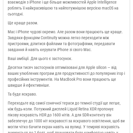
взаємодія з iPhone і ще більше можливостей Apple Intelligence
роблять її найкрасивішою та найпотужнішою версією macOS на
сьогодні.
Ще краще разом.
Mac і iPhone чудові окремо. Але разом вони працюють ще краще.
Завдяки функціям Continuity можна легко переходити між
пристроями, ділитися файлами та фотографіями, передавати
завдання й навіть керувати iPhone зі свого Mac.
Ваші амбіції. Для цього є застосунок.
Десятки тисяч застосунків оптимізовані для Apple silicon — від
ваших улюблених програм для продуктивності до популярних ігор і
професійних інструментів. На MacBook Pro вони працюють ще
швидше й ефективніше.
Та буде яскраво.
Переходьте від самої сонячної тераси до темної студії ще легше,
ніж будь-коли. Потужний дисплей Liquid Retina XDR пропонує
пікову яскравість HDR до 1600 нітів. А для SDR-контенту він
забезпечує до 1000 ніт яскравості за яскравого освітлення, щоб ви
могли чітко бачити екран навіть на вулиці. У темряві яскравість
знижується до 1 болт, щоб працювати було комфортно навіть у