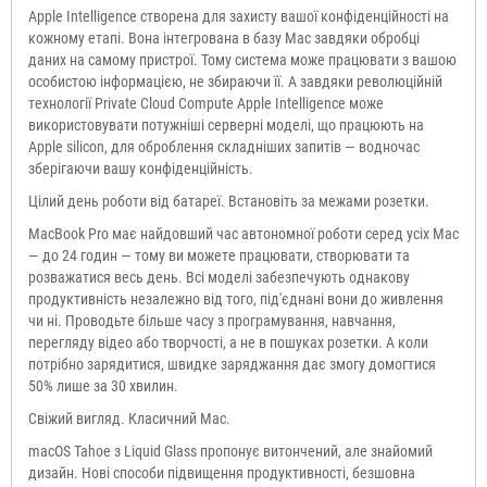
Apple Intelligence створена для захисту вашої конфіденційності на
кожному етапі. Вона інтегрована в базу Mac завдяки обробці
даних на самому пристрої. Тому система може працювати з вашою
особистою інформацією, не збираючи її. А завдяки революційній
технології Private Cloud Compute Apple Intelligence може
використовувати потужніші серверні моделі, що працюють на
Apple silicon, для оброблення складніших запитів — водночас
зберігаючи вашу конфіденційність.
Цілий день роботи від батареї. Встановіть за межами розетки.
MacBook Pro має найдовший час автономної роботи серед усіх Mac
— до 24 годин — тому ви можете працювати, створювати та
розважатися весь день. Всі моделі забезпечують однакову
продуктивність незалежно від того, під'єднані вони до живлення
чи ні. Проводьте більше часу з програмування, навчання,
перегляду відео або творчості, а не в пошуках розетки. А коли
потрібно зарядитися, швидке заряджання дає змогу домогтися
50% лише за 30 хвилин.
Свіжий вигляд. Класичний Mac.
macOS Tahoe з Liquid Glass пропонує витончений, але знайомий
дизайн. Нові способи підвищення продуктивності, безшовна