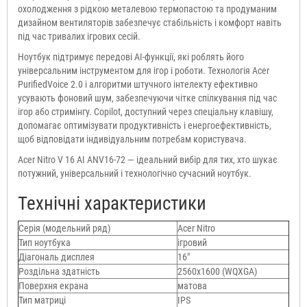
охолодження з рідкою металевою термопастою та продуманим
дизайном вентиляторів забезпечує стабільність і комфорт навіть
під час тривалих ігрових сесій.
Ноутбук підтримує передові AI-функції, які роблять його
універсальним інструментом для ігор і роботи. Технологія Acer
PurifiedVoice 2.0 і алгоритми штучного інтелекту ефективно
усувають фоновий шум, забезпечуючи чітке спілкування під час
ігор або стримінгу. Copilot, доступний через спеціальну клавішу,
допомагає оптимізувати продуктивність і енергоефективність,
щоб відповідати індивідуальним потребам користувача.
Acer Nitro V 16 AI ANV16-72 — ідеальний вибір для тих, хто шукає
потужний, універсальний і технологічно сучасний ноутбук.
Технічні характеристики
Серія (модельний ряд)
Acer Nitro
Тип ноутбука
ігровий
Діагональ дисплея
16"
Роздільна здатність
2560x1600 (WQXGA)
Поверхня екрана
матова
Тип матриці
IPS