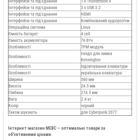
Інтерфейси та під'єднання
1 х Thunderbolt 4
Інтерфейси та під'єднання
3 х USB 3.2
Інтерфейси та під'єднання
HDMI
Інтерфейси та під'єднання
Комбінований аудіороз'єм
Операційна система
Linux
Ємність батареї
4 cell
Ємність акумулятора
76 Втч
Особливості
TPM модуль
гніздо для замка
Особливості
Kensington
Особливості
підсвічування клавіатури
Особливості
українська клавіатура
Ширина
360 мм
Висота
24.5 мм
Глибина
274.5 мм
Вага
2.4 кг
Колір
чорний
Також шукають
для Cyberpunk 2077
Інтернет-магазин МЕВС — оптимальні товари за
об'єктивними цінами.