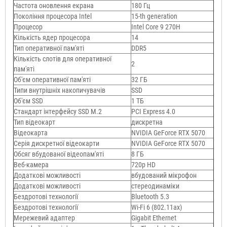
Частота оновлення екрана
180 Гц
Покоління процесора Intel
15-th generation
Процесор
Intel Core 9 270H
Кількість ядер процесора
14
Тип оперативної пам'яті
DDR5
Кількість слотів для оперативної
2
пам'яті
Об'єм оперативної пам'яті
32 ГБ
Типи внутрішніх накопичувачів
SSD
Об'єм SSD
1 ТБ
Стандарт інтерфейсу SSD M.2
PCI Express 4.0
Тип відеокарт
дискретна
Відеокарта
NVIDIA GeForce RTX 5070
Серія дискретної відеокарти
NVIDIA GeForce RTX 5070
Обсяг вбудованої відеопам'яті
8 ГБ
Веб-камера
720p HD
Додаткові можливості
вбудований мікрофон
Додаткові можливості
стереодинаміки
Бездротові технології
Bluetooth 5.3
Бездротові технології
Wi-Fi 6 (802.11aх)
Мережевий адаптер
Gigabit Ethernet