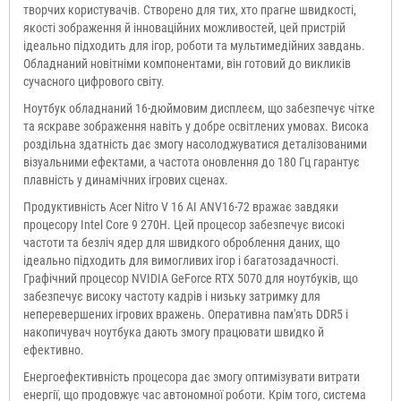
творчих користувачів. Створено для тих, хто прагне швидкості,
якості зображення й інноваційних можливостей, цей пристрій
ідеально підходить для ігор, роботи та мультимедійних завдань.
Обладнаний новітніми компонентами, він готовий до викликів
сучасного цифрового світу.
Ноутбук обладнаний 16-дюймовим дисплеєм, що забезпечує чітке
та яскраве зображення навіть у добре освітлених умовах. Висока
роздільна здатність дає змогу насолоджуватися деталізованими
візуальними ефектами, а частота оновлення до 180 Гц гарантує
плавність у динамічних ігрових сценах.
Продуктивність Acer Nitro V 16 AI ANV16-72 вражає завдяки
процесору Intel Core 9 270H. Цей процесор забезпечує високі
частоти та безліч ядер для швидкого оброблення даних, що
ідеально підходить для вимогливих ігор і багатозадачності.
Графічний процесор NVIDIA GeForce RTX 5070 для ноутбуків, що
забезпечує високу частоту кадрів і низьку затримку для
неперевершених ігрових вражень. Оперативна пам'ять DDR5 і
накопичувач ноутбука дають змогу працювати швидко й
ефективно.
Енергоефективність процесора дає змогу оптимізувати витрати
енергії, що продовжує час автономної роботи. Крім того, система