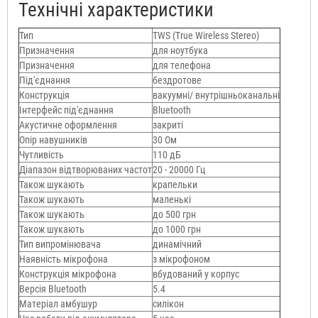
Технічні характеристики
Тип
TWS (True Wireless Stereo)
Призначення
для ноутбука
Призначення
для телефона
Під'єднання
бездротове
Конструкція
вакуумні/ внутрішньоканальні
Інтерфейс під'єднання
Bluetooth
Акустичне оформлення
закриті
Опір навушників
30 Ом
Чутливість
110 дБ
Діапазон відтворюваних частот
20 - 20000 Гц
Також шукають
крапельки
Також шукають
маленькі
Також шукають
до 500 грн
Також шукають
до 1000 грн
Тип випромінювача
динамічний
Наявність мікрофона
з мікрофоном
Конструкція мікрофона
вбудований у корпус
Версія Bluetooth
5.4
Матеріал амбушур
силікон