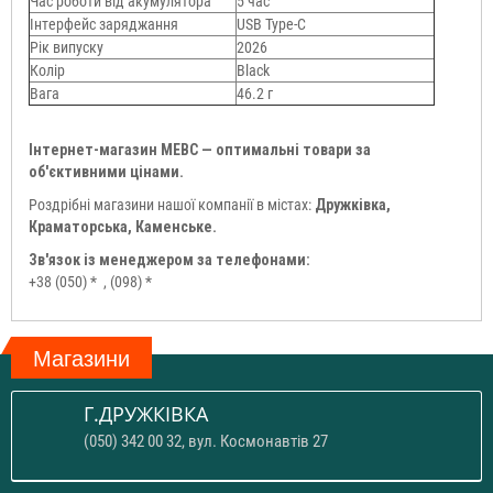
Час роботи від акумулятора
5 час
Інтерфейс заряджання
USB Type-C
Рік випуску
2026
Колір
Black
Вага
46.2 г
Інтернет-магазин МЕВС — оптимальні товари за
об'єктивними цінами.
Роздрібні магазини нашої компанії в містах:
Дружківка,
Краматорська, Каменське.
Зв'язок із менеджером за телефонами:
+38 (050) *
, (098) *
Магазини
Г.ДРУЖКІВКА
(050) 342 00 32, вул. Космонавтів 27