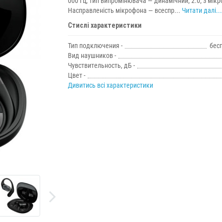
000 Гц, тип випромінювача — динамічний, 2.0, з мік
Насправленість мікрофона — всеспр...
Читати далі...
Стислі характеристики
Тип подключения -
бес
Вид наушников -
Чувствительность, дБ -
Цвет -
Дивитись всі характеристики