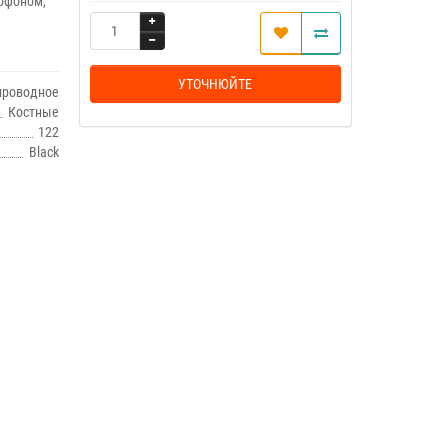
рофоном,
УТОЧНЮЙТЕ
проводное
Костные
122
Black