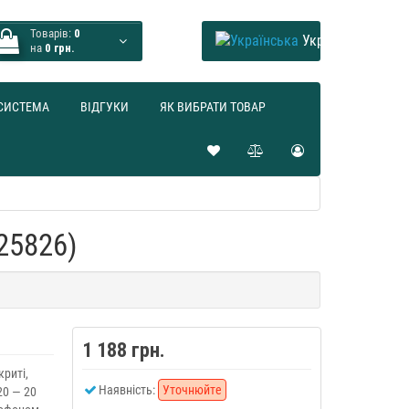
Товарів:
0
Українська
на
0 грн.
СИСТЕМА
ВІДГУКИ
ЯК ВИБРАТИ ТОВАР
25826)
1 188 грн.
криті,
Наявність:
Уточнюйте
20 — 20