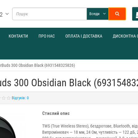
32
Всюди
КОНТАКТИ
ПРО НАС
ОПЛАТА І ДОСТАВКА
ДИСКОНТНА 
rBuds 300 Obsidian Black (6931548325826)
ds 300 Obsidian Black (69315483
Відгуків: 0
Стислий опис
TWS (True Wireless Stereo), бездротове, Bluetooth, від
Випромінювач — 18 мм, 24 Ом, чутливість — 122 дБ, 