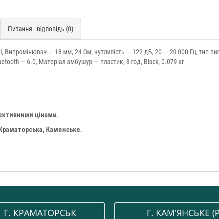
Питання - відповідь (0)
иті, Випромінювач — 18 мм, 24 Ом, чутливість — 122 дБ, 20 — 20 000 Гц, тип 
ooth — 6.0, Матеріал амбушур — пластик, 8 год, Black, 0.079 кг
'єктивними цінами.
 Краматорська, Каменське.
Г. КРАМАТОРСЬК
Г. КАМ'ЯНСЬКЕ (P