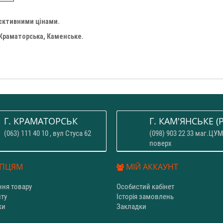
'єктивними цінами.
 Краматорська, Каменське.
Г. КРАМАТОРСЬК
Г. КАМ'ЯНСЬКЕ (P
(063) 111 40 10 , вул Стуса 62
(098) 903 22 33 маг.ЦУМ
поверх
ПЦЯМ
МІЙ АККАУНТ
ня товару
Особистий кабінет
йту
Історія замовлень
ки
Закладки
и