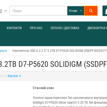
32
Всюди
КОНТАКТИ
ПРО НАС
ОПЛАТА І ДОСТАВКА
ДИСКОНТНА 
увачі
Накопитель SSD U.2 2.5" 3.2TB D7-P5620 SOLIDIGM (SSDPF2KE032T1
 3.2TB D7-P5620 SOLIDIGM (SSDP
Відгуків: 0
Стислий опис
Технічні характеристики Тип накопичувача внутрішні
Solidigm D7-P5620 Обсяг пам'яті 3.20 TB Тип флешпам