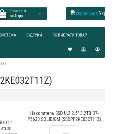
Товарів:
0
Українська
на
0 грн.
СИСТЕМА
ВІДГУКИ
ЯК ВИБРАТИ ТОВАР
1Z)
F2KE032T11Z)
Накопитель SSD U.2 2.5" 3.2TB D7-
P5620 SOLIDIGM (SSDPF2KE032T11Z)
й Серія
'яті 3D