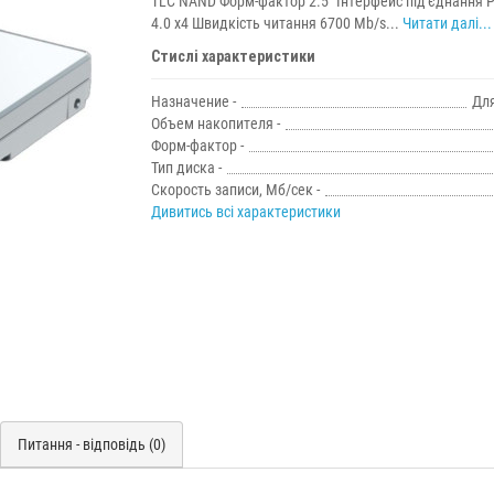
TLC NAND Форм-фактор 2.5" Інтерфейс під'єднання P
4.0 x4 Швидкість читання 6700 Mb/s...
Читати далі...
Стислі характеристики
Назначение -
Для
Объем накопителя -
Форм-фактор -
Тип диска -
Скорость записи, Мб/сек -
Дивитись всі характеристики
Питання - відповідь (0)