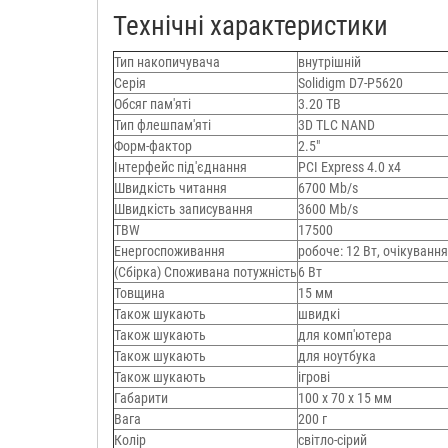
Технічні характеристики
Тип накопичувача
внутрішній
Серія
Solidigm D7-P5620
Обсяг пам'яті
3.20 TB
Тип флешпам'яті
3D TLC NAND
Форм-фактор
2.5"
Інтерфейс під'єднання
PCI Express 4.0 x4
Швидкість читання
6700 Mb/s
Швидкість записування
3600 Mb/s
TBW
17500
Енергоспоживання
робоче: 12 Вт, очікування
(Сбірка) Споживана потужність
6 Вт
Товщина
15 мм
Також шукають
швидкі
Також шукають
для комп'ютера
Також шукають
для ноутбука
Також шукають
ігрові
Габарити
100 х 70 х 15 мм
Вага
200 г
Колір
світло-сірий