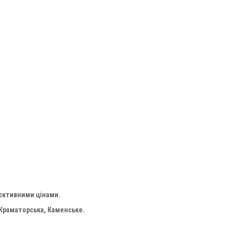
'єктивними цінами.
 Краматорська, Каменське.