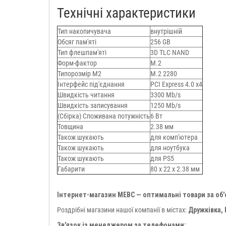
Технічні характеристики
Тип накопичувача
внутрішній
Обсяг пам'яті
256 GB
Тип флешпам'яті
3D TLC NAND
Форм-фактор
M.2
Типорозмір М2
M.2 2280
Інтерфейс під'єднання
PCI Express 4.0 x4
Швидкість читання
3300 Mb/s
Швидкість записування
1250 Mb/s
(Сбірка) Споживана потужність
6 Вт
Товщина
2.38 мм
Також шукають
для комп'ютера
Також шукають
для ноутбука
Також шукають
для PS5
Габарити
80 х 22 х 2.38 мм
Інтернет-магазин МЕВС — оптимальні товари за об
Роздрібні магазини нашої компанії в містах:
Дружківка,
Зв'язок із менеджером за телефонами: