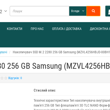
32
Всюди
КОНТАКТИ
ПРО НАС
ОПЛАТА І ДОСТАВКА
ДИСКОНТНА 
увачі
Накопичувач SSD M.2 2280 256 GB Samsung (MZVL4256HBJD-00BH1
80 256 GB Samsung (MZVL4256HB
Відгуків: 0
Стислий опис
Технічні характеристики Тип накопичувача внутрішні
пам'яті 256 GB Тип флешпам'яті 3D TLC NAND Форм-