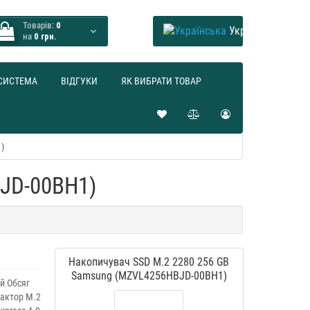
Товарів:
0
Українська
на
0 грн.
СИСТЕМА
ВІДГУКИ
ЯК ВИБРАТИ ТОВАР
)
JD-00BH1)
Накопичувач SSD M.2 2280 256 GB
Samsung (MZVL4256HBJD-00BH1)
й Обсяг
фактор M.2