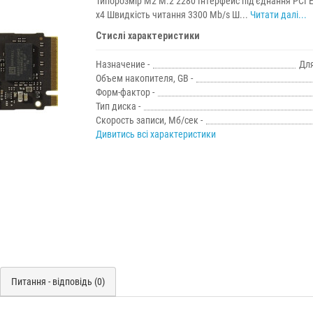
Типорозмір М2 M.2 2280 Інтерфейс під'єднання PCI E
x4 Швидкість читання 3300 Mb/s Ш...
Читати далі...
Стислі характеристики
Назначение -
Для
Объем накопителя, GB -
Форм-фактор -
Тип диска -
Скорость записи, Мб/сек -
Дивитись всі характеристики
Питання - відповідь (0)