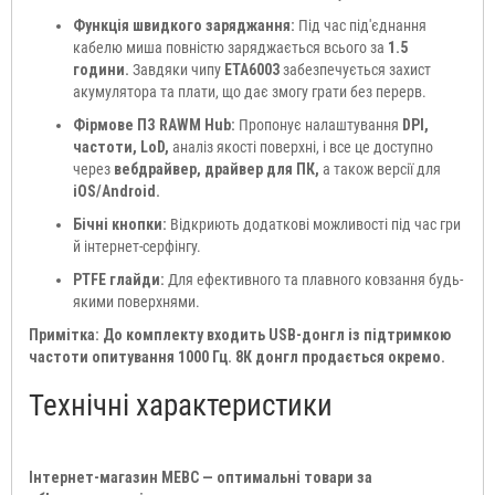
Функція швидкого заряджання:
Під час під'єднання
кабелю миша повністю заряджається всього за
1.5
години.
Завдяки чипу
ETA6003
забезпечується захист
акумулятора та плати, що дає змогу грати без перерв.
Фірмове ПЗ RAWM Hub:
Пропонує налаштування
DPI,
частоти, LoD,
аналіз якості поверхні, і все це доступно
через
вебдрайвер, драйвер для ПК,
а також версії
для
iOS/Android.
Бічні кнопки:
Відкриють додаткові можливості під час гри
й інтернет-серфінгу.
PTFE глайди:
Для ефективного та плавного ковзання будь-
якими поверхнями.
Примітка: До комплекту входить USB-донгл із підтримкою
частоти опитування 1000 Гц. 8К донгл продається окремо.
Технічні характеристики
Інтернет-магазин МЕВС — оптимальні товари за