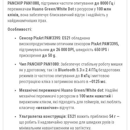
PANCHIP PAN1080,
підтримки частоти опитування
до 8000 Гц
і
перемикачам
Huano Green/White Dot
з ресурсом у
100 млн
кліків,
вона забезпечує блискавичний відгук і надійність у
найдинамічніших іграх.
Особливості:
Сенсор PixArt PAW3395: ES21
обладнана
високопродуктивним оптичним сенсором
PixArt PAW3395,
підтримувальним
до 26 000 DPI,
швидкість
650 IPS
і
прискорення
до 50 g.
Чип PANCHIP PAN1080:
Забезпечує стабільну роботу мишки
як у дротовому, так і в
Bluetooth 5.3
и
2.4 ГГц
бездротових
режимів із частотою опитування до
8 кГц
і миттєвою
реєстрацією кліка з затримкою всього в
~0125 мс.
Механічні перемикачі Huano Green/White dot:
Надійні
механічні перемикачі з ресурсом в
100 млн нажатий
і
вираженим кліком, які підходять для геймерів, які люблять
класичну
«механічне»
відчуття.
Ультралегка конструкція: ES21
важить приблизно
54 г —
що робить її надзвичайно зручною для швидких рухів із
мінімальним навантаженням на зап'ястку.