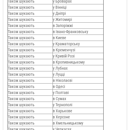
Також шукають
у Броварах
Також шукають
у Вінніці
Також шукають
у Дніпрі
Також шукають
у Житомирі
Також шукають
в Запоріжжі
Також шукають
в Івано-Франковську
Також шукають
в Киеве
Також шукають
у Краматорську
Також шукають
в Кременчузі
Також шукають
у Кривій Розі
Також шукають
в Кропивницькому
Також шукають
у Лубнах
Також шукають
у Луцці
Також шукають
в Ніколаєві
Також шукають
в Одесі
Також шукають
у Полтаві
Також шукають
в Сумах
Також шукають
у Тернополі
Також шукають
в Харькове
Також шукають
в Херсоне
Також шукають
в Хмельницькому
Також шукають
у Черкасах