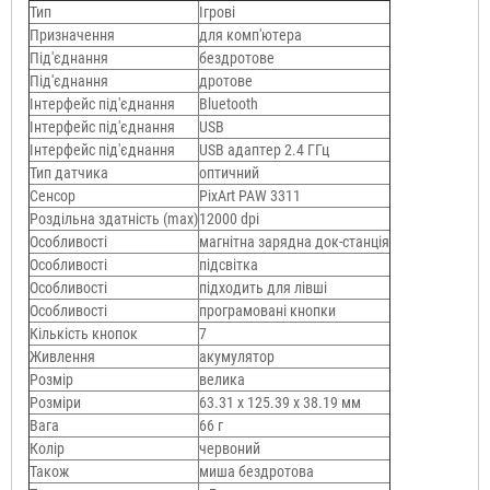
Тип
Ігрові
Призначення
для комп'ютера
Під'єднання
бездротове
Під'єднання
дротове
Інтерфейс під'єднання
Bluetooth
Інтерфейс під'єднання
USB
Інтерфейс під'єднання
USB адаптер 2.4 ГГц
Тип датчика
оптичний
Сенсор
PixArt PAW 3311
Роздільна здатність (max)
12000 dpi
Особливості
магнітна зарядна док-станція
Особливості
підсвітка
Особливості
підходить для лівші
Особливості
програмовані кнопки
Кількість кнопок
7
Живлення
акумулятор
Розмір
велика
Розміри
63.31 х 125.39 х 38.19 мм
Вага
66 г
Колір
червоний
Також
миша бездротова