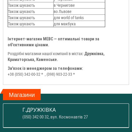
Також шукають
в Чернигове
Також шукають
во Львове
Також шукають
для world of tanks
Також шукають
для макбука
Інтернет-магазин МЕВС — оптимальні товари за
об'єктивними цінами.
Роздрібні магазини нашої компанії в містах:
Дружківка,
Краматорська, Каменське.
Зв'язок із менеджером за телефонами:
+38 (050) 342-00-32 *
, (098) 903-22-33 *
Магазини
Г.ДРУЖКІВКА
(050) 342 00 32, вул. Космонавтів 27