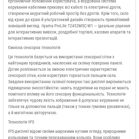
ергономічне положення користувача, а вбудована система
керування кабелями приховує всі кабелі та електричні дроти,
створюючи акуратний робочий простір без дротів. Крім того, скло
від краю до краю й ультратонкий дизайн створюють привабливий
зовнішній вигляд. Iiyama ProLite T2452MSC-W1 — ідеальне рішення
для інтерактивних вивісок, роздрібної торгівлі, касових апаратів та
інтерактивних презентацій.
Ємнісна сенсорна технологія
Ця технологія базується на використанні сенсорної сітки з
найтонших провідників, наклеєних на скляну поверхню панелі.
Дотик розпізнається за зміною електричних характеристик
сенсорної сітки, коли користувач торкається пальцем скла.
Завдяки використанню скляної поверхні такі дисплеї вирізняються
підвищеною зносостійкістю: навіть подряпини на екрані не мають
помітного впливу на його сенсорну функціональність. Технологія
забезпечує чудову якість зображення й допускає керування не
тільки за допомогою пальців (також у тонких гумових рукавичках),
а й магнітною авторучкою.
Технологія IPS
IPS-дисплеї відомі своїми широкими кутами огляду, природними
кольорами та точним передаванням кольору. Вони особливо