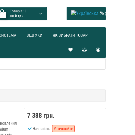
Товарів:
0
Українська
на
0 грн.
СИСТЕМА
ВІДГУКИ
ЯК ВИБРАТИ ТОВАР
7 388 грн.
 оновлення
Наявність:
Уточнюйте
mium і