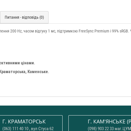
Питання - відповідь (0)
лення 200 Hz, часом відгуку 1 мс, підтримкою FreeSync Premium і 99% sRGB. 
'єктивними цінами.
 Краматорська, Каменське.
Г. КРАМАТОРСЬК
Г. КАМ'ЯНСЬКЕ (P
(063) 111 40 10 , вул Стуса 62
(098) 903 22 33 маг.ЦУМ