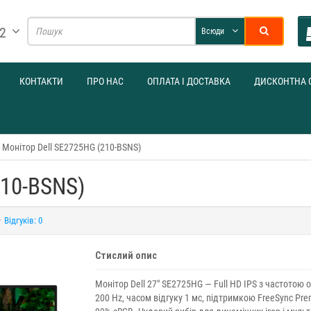
32
Всюди
КОНТАКТИ
ПРО НАС
ОПЛАТА І ДОСТАВКА
ДИСКОНТНА 
Монітор Dell SE2725HG (210-BSNS)
210-BSNS)
Відгуків: 0
Стислий опис
Монітор Dell 27" SE2725HG — Full HD IPS з частотою
200 Hz, часом відгуку 1 мс, підтримкою FreeSync Pre