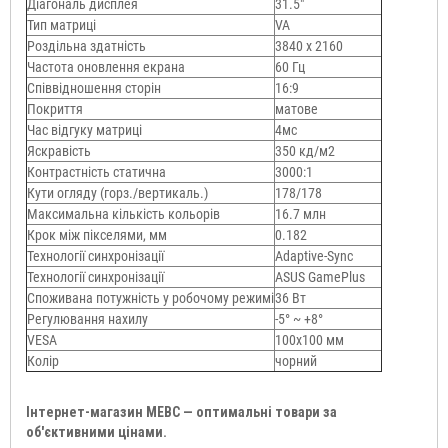
Діагональ дисплея
31.5"
Тип матриці
VA
Роздільна здатність
3840 x 2160
Частота оновлення екрана
60 Гц
Співвідношення сторін
16:9
Покриття
матове
Час відгуку матриці
4мс
Яскравість
350 кд/м2
Контрастність статична
3000:1
Кути огляду (горз./вертикаль.)
178/178
Максимальна кількість кольорів
16.7 млн
Крок між пікселями, мм
0.182
Технології синхронізації
Adaptive-Sync
Технології синхронізації
ASUS GamePlus
Споживана потужність у робочому режимі
36 Вт
Регулювання нахилу
-5° ~ +8°
VESA
100x100 мм
Колір
чорний
Інтернет-магазин МЕВС — оптимальні товари за
об'єктивними цінами.