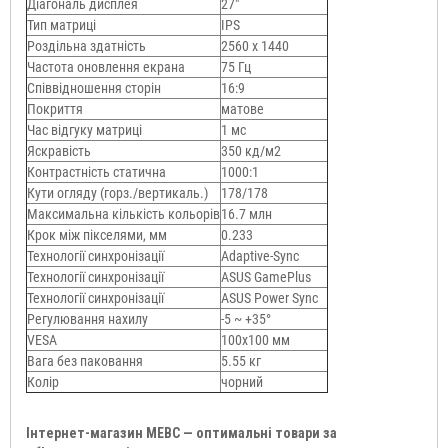
Діагональ дисплея
27"
Тип матриці
IPS
Роздільна здатність
2560 x 1440
Частота оновлення екрана
75 Гц
Співвідношення сторін
16:9
Покриття
матове
Час відгуку матриці
1 мс
Яскравість
350 кд/м2
Контрастність статична
1000:1
Кути огляду (горз./вертикаль.)
178/178
Максимальна кількість кольорів
16.7 млн
Крок між пікселями, мм
0.233
Технології синхронізації
Adaptive-Sync
Технології синхронізації
ASUS GamePlus
Технології синхронізації
ASUS Power Sync
Регулювання нахилу
-5 ~ +35°
VESA
100x100 мм
Вага без паковання
5.55 кг
Колір
чорний
Інтернет-магазин МЕВС — оптимальні товари за