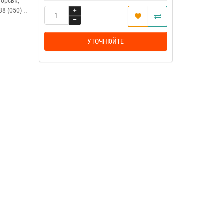
торськ,
 (050) ...
УТОЧНЮЙТЕ