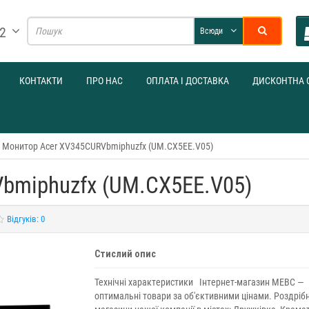
32
Всюди
КОНТАКТИ
ПРО НАС
ОПЛАТА І ДОСТАВКА
ДИСКОНТНА 
Монитор Acer XV345CURVbmiphuzfx (UM.CX5EE.V05)
bmiphuzfx (UM.CX5EE.V05)
Відгуків: 0
Стислий опис
Технічні характеристики Інтернет-магазин МЕВС —
оптимальні товари за об'єктивними цінами. Роздрібн