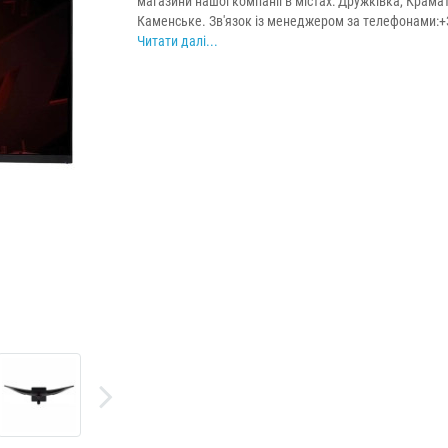
магазини нашої компанії в містах: Дружківка, Крама
Каменське. Зв'язок із менеджером за телефонами:+38
Читати далі...