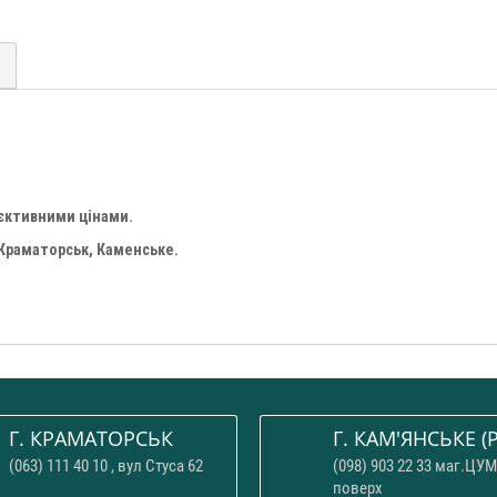
'єктивними цінами.
 Краматорськ, Каменське.
Г. КРАМАТОРСЬК
Г. КАМ'ЯНСЬКЕ (P
(063) 111 40 10 , вул Стуса 62
(098) 903 22 33 маг.ЦУМ
поверх