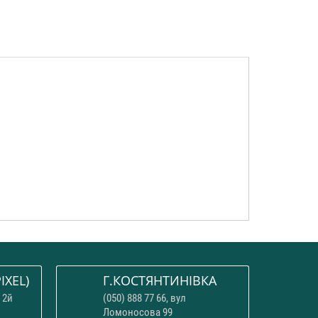
IXEL)
Г.КОСТЯНТИНІВКА
 2й
(050) 888 77 66, вул
Ломоносова 99