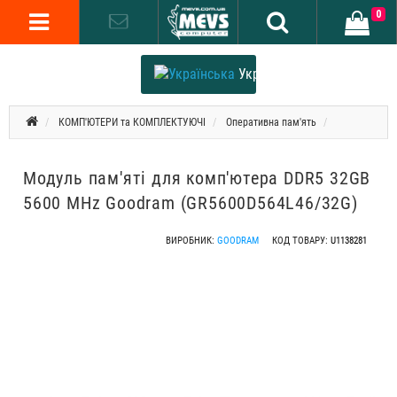
0
Українська
КОМП'ЮТЕРИ та КОМПЛЕКТУЮЧІ
Оперативна пам'ять
Модуль пам'яті для комп'ютера DDR5 32GB
5600 MHz Goodram (GR5600D564L46/32G)
ВИРОБНИК:
GOODRAM
КОД ТОВАРУ:
U1138281