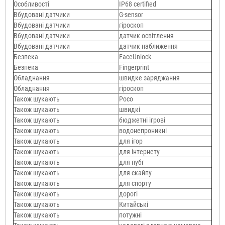
Особливості
IP68 certified
Вбудовані датчики
G-sensor
Вбудовані датчики
гіроскоп
Вбудовані датчики
датчик освітлення
Вбудовані датчики
датчик наближення
Безпека
FaceUnlock
Безпека
Fingerprint
Обладнання
швидке заряджання
Обладнання
гіроскоп
Також шукають
Poco
Також шукають
швидкі
Також шукають
бюджетні ігрові
Також шукають
водонепроникні
Також шукають
для ігор
Також шукають
для інтернету
Також шукають
для пубг
Також шукають
для скайпу
Також шукають
для спорту
Також шукають
дорогі
Також шукають
Китайські
Також шукають
потужні