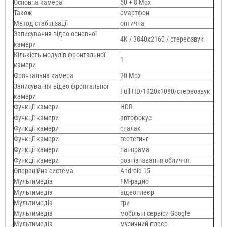
Основна камера
50 + 8 Mpx
Також
смартфон
Метод стабілізації
оптична
Записування відео основної
4K / 3840x2160 / стереозвук
камери
Кількість модулів фронтальної
1
камери
Фронтальна камера
20 Mpx
Записування відео фронтальної
Full HD/1920х1080/стереозвук
камери
Функції камери
HDR
Функції камери
автофокус
Функції камери
спалах
Функції камери
геотегинг
Функції камери
панорама
Функції камери
розпізнавання обличчя
Операційна система
Android 15
Мультимедіа
FM-радио
Мультимедіа
відеоплеєр
Мультимедіа
гри
Мультимедіа
мобільні сервіси Google
Мультимедіа
музичний плеєр