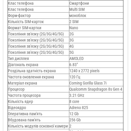
Клас телефона
Смартфони
Клас телефона
Multi SIM
Форм-фактор
моноблок
Кількість SIM-карток
2 SIM
Формат SIM-картки
Nano
Покоління зв'язку (2G/3G/4G/5G)
2G
Покоління зв'язку (2G/3G/4G/5G)
3G
Покоління зв'язку (2G/3G/4G/5G)
4G
Покоління зв'язку (2G/3G/4G/5G)
5G
Тип дисплея
AMOLED
Діагональ екрана
6.83"
Роздільна здатність екрана
1240 x 2772 pixels
Частота оновлення екрана
120 Гц
Матеріал екрана
Corning Gorilla Glass 7i
Процесор
Qualcomm Snapdragon 8s Gen 4
Частота процесора
3.21 GHz
Кількість ядер
8 core
Відеоядро
Adreno 825
Оперативна пам'ять
12 Gb
Вбудована пам'ять
256 Gb
Кількість модулів основної камери
2