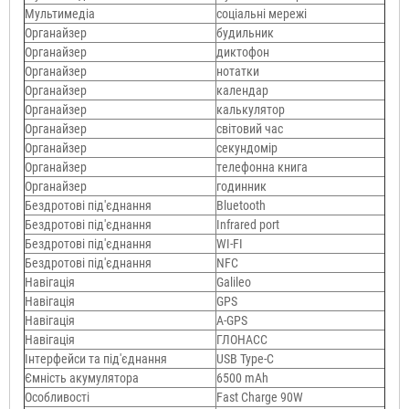
Мультимедіа
соціальні мережі
Органайзер
будильник
Органайзер
диктофон
Органайзер
нотатки
Органайзер
календар
Органайзер
калькулятор
Органайзер
світовий час
Органайзер
секундомір
Органайзер
телефонна книга
Органайзер
годинник
Бездротові під'єднання
Bluetooth
Бездротові під'єднання
Infrared port
Бездротові під'єднання
WI-FI
Бездротові під'єднання
NFC
Навігація
Galileo
Навігація
GPS
Навігація
A-GPS
Навігація
ГЛОНАСС
Інтерфейси та під'єднання
USB Type-C
Ємність акумулятора
6500 mAh
Особливості
Fast Charge 90W