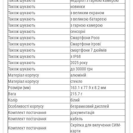
Також шукають
недорогі з гарною камерою
Також шукають
новинки
Також шукають
з великим екраном
Також шукають
з великою батареєю
Також шукають
з гарною камерою
Також шукають
сенсорні
Також шукають
Смартфони Poco
Також шукають
Смартфони ігрові
Також шукають
смартфони 7 дюймів
Також шукають
з IP68
Також шукають
2025 року
Також шукають
до 30000 грн
Матеріал корпусу
алюміній
Матеріал корпусу
стекло
Розміри (мм)
163.1 x 77.9 x 8.2 мм
Вага
215.7 г
Колір
білий
Особливості корпусу
безрамковий дисплей
Комплект постачання
документація
Комплект постачання
кабель
Скріпка для вилучення СИМ-
Комплект постачання
карти