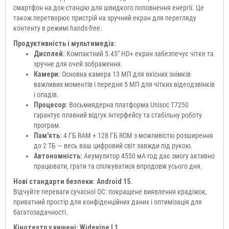
смартфон на док-станцію для швидкого поповнення енергії. Це
також перетворює пристрій на зручний екран для перегляду
контенту в режимі hands-free.
Продуктивність і мультимедіа:
Дисплей:
Компактний 5.45" HD+ екран забезпечує чітке та
зручне для очей зображення.
Камери:
Основна камера 13 МП для якісних знімків
важливих моментів і передня 5 МП для чітких відеодзвінків
і опадів.
Процесор:
Восьмиядерна платформа Unisoc T7250
гарантує плавний відгук інтерфейсу та стабільну роботу
програм.
Пам'ять:
4 ГБ RAM + 128 ГБ ROM з можливістю розширення
до 2 ТБ — весь ваш цифровий світ завжди під рукою.
Автономність:
Акумулятор 4550 мА·год дає змогу активно
працювати, грати та спілкуватися впродовж усього дня.
Нові стандарти безпеки: Android 15.
Відчуйте переваги сучасної ОС: покращене виявлення крадіжок,
приватний простір для конфіденційних даних і оптимізація для
багатозадачності.
Кінотеатр у кишені: Widevine L1.