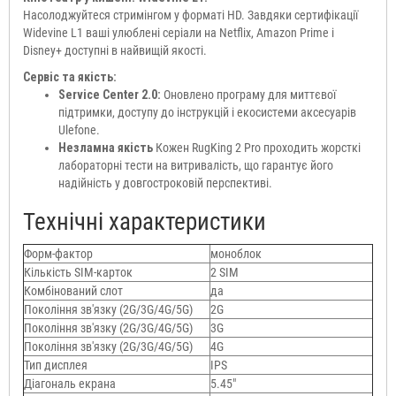
Насолоджуйтеся стримінгом у форматі HD. Завдяки сертифікації
Widevine L1 ваші улюблені серіали на Netflix, Amazon Prime і
Disney+ доступні в найвищій якості.
Сервіс та якість:
Service Center 2.0:
Оновлено програму для миттєвої
підтримки, доступу до інструкцій і екосистеми аксесуарів
Ulefone.
Незламна якість
Кожен RugKing 2 Pro проходить жорсткі
лабораторні тести на витривалість, що гарантує його
надійність у довгостроковій перспективі.
Технічні характеристики
Форм-фактор
моноблок
Кількість SIM-карток
2 SIM
Комбінований слот
да
Покоління зв'язку (2G/3G/4G/5G)
2G
Покоління зв'язку (2G/3G/4G/5G)
3G
Покоління зв'язку (2G/3G/4G/5G)
4G
Тип дисплея
IPS
Діагональ екрана
5.45"