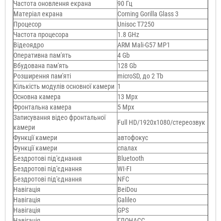
Частота оновлення екрана
90 Гц
Матеріал екрана
Corning Gorilla Glass 3
Процесор
Unisoc T7250
Частота процесора
1.8 GHz
Відеоядро
ARM Mali-G57 MP1
Оперативна пам'ять
4 Gb
Вбудована пам'ять
128 Gb
Розширення пам'яті
microSD, до 2 Тb
Кількість модулів основної камери
1
Основна камера
13 Mpx
Фронтальна камера
5 Mpx
Записування відео фронтальної
Full HD/1920х1080/стереозвук
камери
Функції камери
автофокус
Функції камери
спалах
Бездротові під'єднання
Bluetooth
Бездротові під'єднання
WI-FI
Бездротові під'єднання
NFC
Навігація
BeiDou
Навігація
Galileo
Навігація
GPS
Навігація
ГЛОНАСС