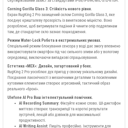
Сертифікований захист за стандартами IP68/IP69K/MIL-STD-810H.
Corning Gorilla Glass 3: Стійкість нового рівня.
Екран RugKing 2 Pro захищений склом Corning Gorilla Glass 3, яке
поєднує кришталеву прозорість із винятковою міцністю. Воно
розроблене, щоб витримувати падіння й чинити опір подряпинам
там, де стандартне скло зазнає пошкодження.
Режим Water-Lock Робота в екстремальних умовах.
Спеціальний режим блокування сенсора у воді дає змогу впевнено
використовувати смартфон під час сильного зливи або у вологому
середовищі, виключаючи випадкові спрацьовування.
Естетика «МЕХ»: Дизайн, загартований у боях.
RugKing 2 Pro уособлює дух пригод у своєму унікальному дизайні.
Поєднання лаконічності з механічними деталями та посиленими
кутовими елементами створює агресивний, тактичний образ
реального «броні».
Ulefone AI Pro Ваш інтелектуальний помічник.
AI Recording Summary:
Фіксуйте кожне слово. ШІ-диктофон
миттєво створює транскрипції та короткі результати
зустрічей, лекцій або дзвінків для максимальної
продуктивності.
AI Writing Assist:
Пишіть професійно. Інструменти для