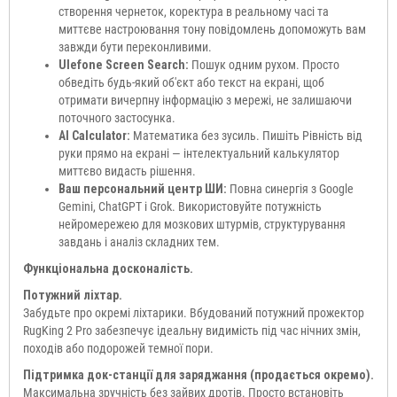
створення чернеток, коректура в реальному часі та
миттєве настроювання тону повідомлень допоможуть вам
завжди бути переконливими.
Ulefone Screen Search:
Пошук одним рухом. Просто
обведіть будь-який об'єкт або текст на екрані, щоб
отримати вичерпну інформацію з мережі, не залишаючи
поточного застосунка.
AI Calculator:
Математика без зусиль. Пишіть Рівність від
руки прямо на екрані — інтелектуальний калькулятор
миттєво видасть рішення.
Ваш персональний центр ШИ:
Повна синергія з Google
Gemini, ChatGPT і Grok. Використовуйте потужність
нейромережею для мозкових штурмів, структурування
завдань і аналіз складних тем.
Функціональна досконалість.
Потужний ліхтар.
Забудьте про окремі ліхтарики. Вбудований потужний прожектор
RugKing 2 Pro забезпечує ідеальну видимість під час нічних змін,
походів або подорожей темної пори.
Підтримка док-станції для заряджання (продається окремо).
Максимальна зручність без зайвих дротів. Просто встановіть