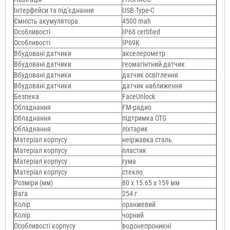
Інтерфейси та під'єднання
USB Type-C
Ємність акумулятора
4500 mah
Особливості
IP68 certified
Особливості
IP69K
Вбудовані датчики
акселерометр
Вбудовані датчики
геомагінтний датчик
Вбудовані датчики
датчик освітлення
Вбудовані датчики
датчик наближення
Безпека
FaceUnlock
Обладнання
FM-радио
Обладнання
підтримка OTG
Обладнання
ліхтарик
Матеріал корпусу
неіржавка сталь
Матеріал корпусу
пластик
Матеріал корпусу
гума
Матеріал корпусу
стекло
Розміри (мм)
80 х 15.65 х 159 мм
Вага
254 г
Колір
оранжевий
Колір
чорний
Особливості корпусу
водонепроникні