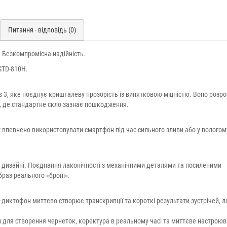
Питання - відповідь (0)
. Безкомпромісна надійність.
STD-810H.
ss 3, яке поєднує кришталеву прозорість із винятковою міцністю. Воно розр
, де стандартне скло зазнає пошкодження.
 впевнено використовувати смартфон під час сильного зливи або у вологом
у дизайні. Поєднання лаконічності з механічними деталями та посиленими
раз реального «броні».
-диктофон миттєво створює транскрипції та короткі результати зустрічей, л
 для створення чернеток, коректура в реальному часі та миттєве настрою