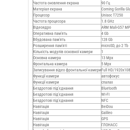
Частота оновлення екрана
90 Гц
Матеріал екрана
Corning Gorilla Gl
Процесор
Unisoc T7250
Частота процесора
1.8 GHz
Відеоядро
ARM Mali-G57 M
Оперативна пам'ять
4 Gb
Вбудована пам'ять
128 Gb
Розширення пам'яті
microSD, до 2 Тb
Кількість модулів основної камери
1
Основна камера
13 Mpx
Фронтальна камера
5 Mpx
Записування відео фронтальної камери
Full HD/1920х10
Функції камери
автофокус
Функції камери
спалах
Бездротові під'єднання
Bluetooth
Бездротові під'єднання
WI-FI
Бездротові під'єднання
NFC
Навігація
BeiDou
Навігація
Galileo
Навігація
GPS
Навігація
ГЛОНАСС