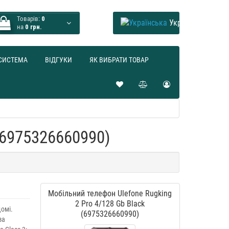
Товарів:
0
Українська
на
0 грн.
СИСТЕМА
ВІДГУКИ
ЯК ВИБРАТИ ТОВАР
(6975326660990)
Мобільний телефон Ulefone Rugking
2 Pro 4/128 Gb Black
домі.
(6975326660990)
за