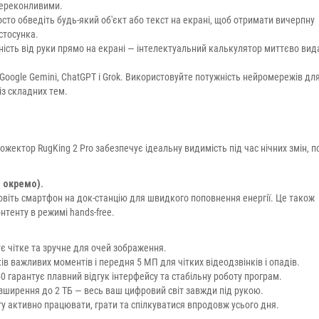
переконливими.
то обведіть будь-який об'єкт або текст на екрані, щоб отримати вичерпну
стосунка.
ість від руки прямо на екрані — інтелектуальний калькулятор миттєво вид
Google Gemini, ChatGPT і Grok. Використовуйте потужність нейромережів дл
із складних тем.
жектор RugKing 2 Pro забезпечує ідеальну видимість під час нічних змін, п
 окремо).
овіть смартфон на док-станцію для швидкого поповнення енергії. Це також
тенту в режимі hands-free.
 чітке та зручне для очей зображення.
в важливих моментів і передня 5 МП для чітких відеодзвінків і опадів.
гарантує плавний відгук інтерфейсу та стабільну роботу програм.
зширення до 2 ТБ — весь ваш цифровий світ завжди під рукою.
у активно працювати, грати та спілкуватися впродовж усього дня.