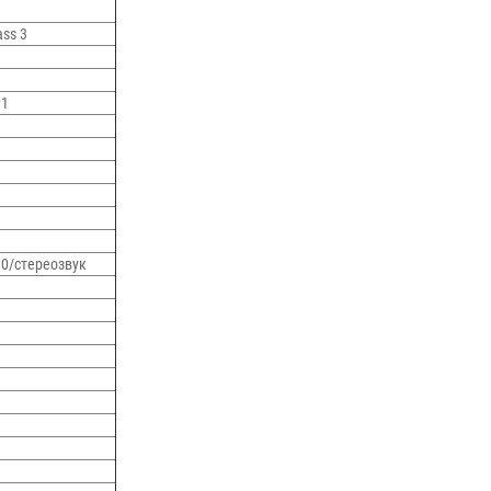
ass 3
P1
80/стереозвук