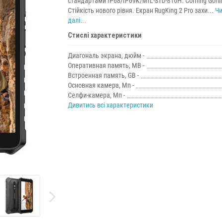
стандартами IP68/IP69K/MIL-STD-810H. Corning Gorilla
Стійкість нового рівня. Екран RugKing 2 Pro захи...
Чи
далі...
Стислі характеристики
Диагональ экрана, дюйм -
Оперативная память, MB -
Встроенная память, GB -
Основная камера, Мп -
Селфи-камера, Мп -
Дивитись всі характеристики