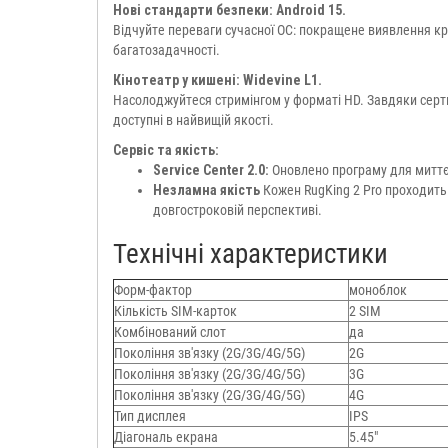
Нові стандарти безпеки: Android 15.
Відчуйте переваги сучасної ОС: покращене виявлення кр
багатозадачності.
Кінотеатр у кишені: Widevine L1.
Насолоджуйтеся стримінгом у форматі HD. Завдяки сертифі
доступні в найвищій якості.
Сервіс та якість:
Service Center 2.0:
Оновлено програму для миттєво
Незламна якість
Кожен RugKing 2 Pro проходить 
довгостроковій перспективі.
Технічні характеристики
Форм-фактор
моноблок
Кількість SIM-карток
2 SIM
Комбінований слот
да
Покоління зв'язку (2G/3G/4G/5G)
2G
Покоління зв'язку (2G/3G/4G/5G)
3G
Покоління зв'язку (2G/3G/4G/5G)
4G
Тип дисплея
IPS
Діагональ екрана
5.45"