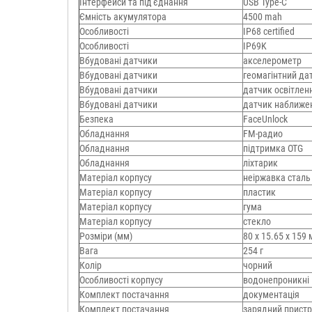
Інтерфейси та під'єднання
USB Type-C
Ємність акумулятора
4500 mah
Особливості
IP68 certified
Особливості
IP69K
Вбудовані датчики
акселерометр
Вбудовані датчики
геомагінтний да
Вбудовані датчики
датчик освітлен
Вбудовані датчики
датчик наближе
Безпека
FaceUnlock
Обладнання
FM-радио
Обладнання
підтримка OTG
Обладнання
ліхтарик
Матеріал корпусу
неіржавка сталь
Матеріал корпусу
пластик
Матеріал корпусу
гума
Матеріал корпусу
стекло
Розміри (мм)
80 х 15.65 х 159
Вага
254 г
Колір
чорний
Особливості корпусу
водонепроникні
Комплект постачання
документація
Комплект постачання
зарядний пристр