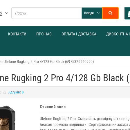
32
Всюди
КОНТАКТИ
ПРО НАС
ОПЛАТА І ДОСТАВКА
ДИСКОНТНА 
 Ulefone Rugking 2 Pro 4/128 Gb Black (6975326660990)
e Rugking 2 Pro 4/128 Gb Black 
Відгуків: 0
Стислий опис
Ulefone RugKing 2 Pro. Сміливість досліджувати неві
Безкомпромісна надійність. Сертифікований захист 