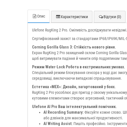
Опис
Характеристики
Відгуки (0)
Ulefone RugKing 2 Pro. Сміливість досліджувати невідомі
Сертифікований захист за стандартами IP68/IP69K/MIL-
Corning Gorilla Glass 3: Стійкість нового рівня.
Екран RugKing 2 Pro захищений склом Corning Gorilla Gla
щоб витримувати падіння й чинити опір подряпинам там
Режим Water-Lock Робота в екстремальних умовах.
Спеціальний режим блокування сенсора у воді дає змогу
середовищі, виключаючи випадкові спрацьовування.
Естетика «МЕХ»: Дизайн, загартований у боях.
RugKing 2 Pro уособлює дух пригод у своєму унікальном
кутовими елементами створює агресивний, тактичний об
Ulefone AI Pro Ваш інтелектуальний помічник.
AI Recording Summary:
Фіксуйте кожне слово. ШІ
або дзвінків для максимальної продуктивності.
AI Writing Assist:
Пишіть професійно. Інструменти