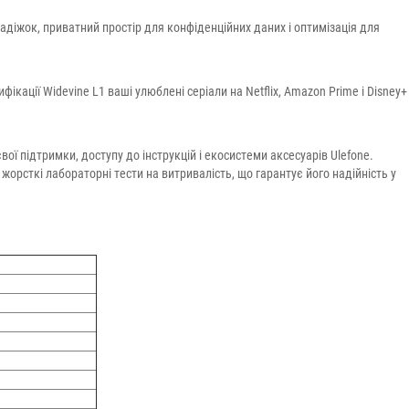
адіжок, приватний простір для конфіденційних даних і оптимізація для
кації Widevine L1 ваші улюблені серіали на Netflix, Amazon Prime і Disney+
ї підтримки, доступу до інструкцій і екосистеми аксесуарів Ulefone.
жорсткі лабораторні тести на витривалість, що гарантує його надійність у