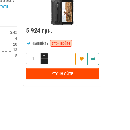
 Glass 3:
тати
5 924 грн.
5.45
4
Наявність:
Уточнюйте
128
13
5
УТОЧНЮЙТЕ