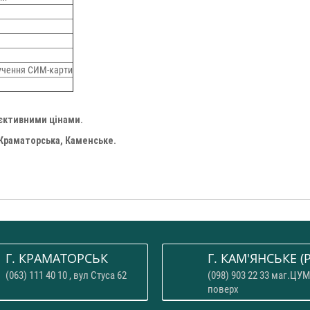
учення СИМ-карти
'єктивними цінами.
 Краматорська, Каменське.
Г. КРАМАТОРСЬК
Г. КАМ'ЯНСЬКЕ (P
(063) 111 40 10 , вул Стуса 62
(098) 903 22 33 маг.ЦУМ
поверх