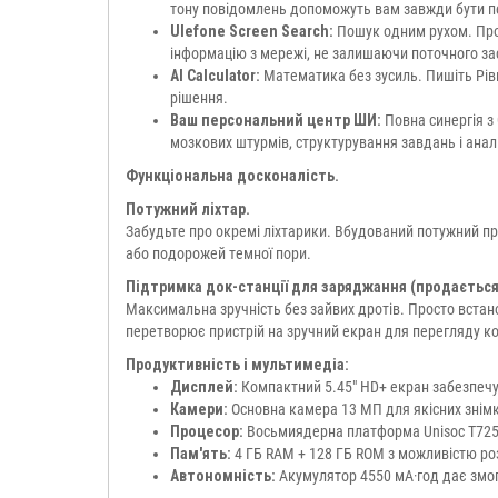
тону повідомлень допоможуть вам завжди бути 
Ulefone Screen Search:
Пошук одним рухом. Прос
інформацію з мережі, не залишаючи поточного за
AI Calculator:
Математика без зусиль. Пишіть Рівн
рішення.
Ваш персональний центр ШИ:
Повна синергія з 
мозкових штурмів, структурування завдань і анал
Функціональна досконалість.
Потужний ліхтар.
Забудьте про окремі ліхтарики. Вбудований потужний про
або подорожей темної пори.
Підтримка док-станції для заряджання (продається
Максимальна зручність без зайвих дротів. Просто встан
перетворює пристрій на зручний екран для перегляду кон
Продуктивність і мультимедіа:
Дисплей:
Компактний 5.45" HD+ екран забезпечує
Камери:
Основна камера 13 МП для якісних знімкі
Процесор:
Восьмиядерна платформа Unisoc T7250 
Пам'ять:
4 ГБ RAM + 128 ГБ ROM з можливістю ро
Автономність:
Акумулятор 4550 мА·год дає змог