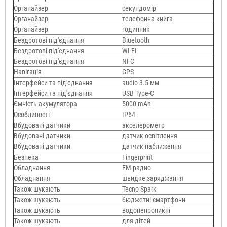
Органайзер
секундомір
Органайзер
телефонна книга
Органайзер
годинник
Бездротові під'єднання
Bluetooth
Бездротові під'єднання
WI-FI
Бездротові під'єднання
NFC
Навігація
GPS
Інтерфейси та під'єднання
audio 3.5 мм
Інтерфейси та під'єднання
USB Type-C
Ємність акумулятора
5000 mAh
Особливості
IP64
Вбудовані датчики
акселерометр
Вбудовані датчики
датчик освітлення
Вбудовані датчики
датчик наближення
Безпека
Fingerprint
Обладнання
FM-радио
Обладнання
швидке заряджання
Також шукають
Tecno Spark
Також шукають
бюджетні смартфони
Також шукають
водонепроникні
Також шукають
для дітей