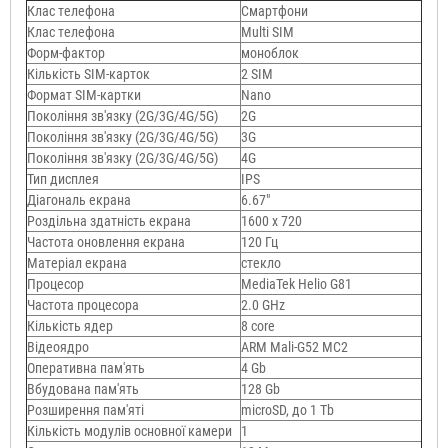
Клас телефона
Смартфони
Клас телефона
Multi SIM
Форм-фактор
моноблок
Кількість SIM-карток
2 SIM
Формат SIM-картки
Nano
Покоління зв'язку (2G/3G/4G/5G)
2G
Покоління зв'язку (2G/3G/4G/5G)
3G
Покоління зв'язку (2G/3G/4G/5G)
4G
Тип дисплея
IPS
Діагональ екрана
6.67"
Роздільна здатність екрана
1600 х 720
Частота оновлення екрана
120 Гц
Матеріал екрана
стекло
Процесор
MediaTek Helio G81
Частота процесора
2.0 GHz
Кількість ядер
8 core
Відеоядро
ARM Mali-G52 MC2
Оперативна пам'ять
4 Gb
Вбудована пам'ять
128 Gb
Розширення пам'яті
microSD, до 1 Тb
Кількість модулів основної камери
1