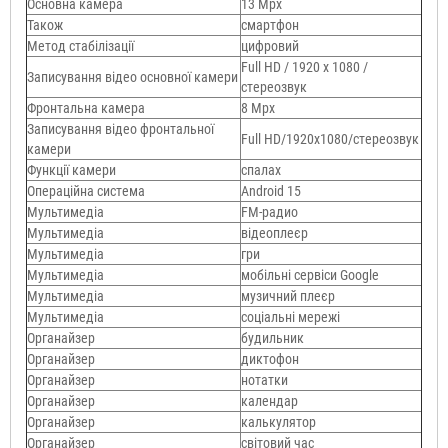
Основна камера
13 Mpx
Також
смартфон
Метод стабілізації
цифровий
Full HD / 1920 х 1080 /
Записування відео основної камери
стереозвук
Фронтальна камера
8 Mpx
Записування відео фронтальної
Full HD/1920х1080/стереозвук
камери
Функції камери
спалах
Операційна система
Android 15
Мультимедіа
FM-радио
Мультимедіа
відеоплеєр
Мультимедіа
гри
Мультимедіа
мобільні сервіси Google
Мультимедіа
музичний плеєр
Мультимедіа
соціальні мережі
Органайзер
будильник
Органайзер
диктофон
Органайзер
нотатки
Органайзер
календар
Органайзер
калькулятор
Органайзер
світовий час