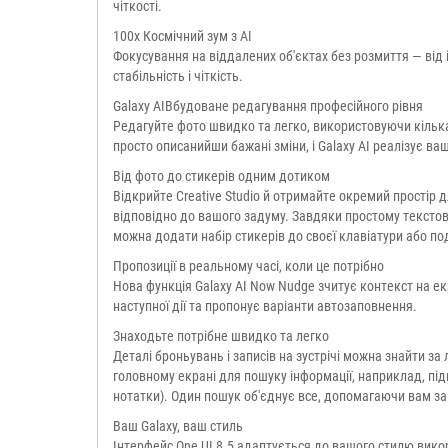
чіткості.
100x Космічний зум з AI
Фокусування на віддалених об'єктах без розмиття — від 
стабільність і чіткість.
Galaxy AIВбудоване редагування професійного рівня
Редагуйте фото швидко та легко, використовуючи кілька
просто описанийши бажані зміни, і Galaxy AI реалізує ваш
Від фото до стикерів одним дотиком
Відкрийте Creative Studio й отримайте окремий простір д
відповідно до вашого задуму. Завдяки простому текстов
можна додати набір стикерів до своєї клавіатури або по
Пропозиції в реальному часі, коли це потрібно
Нова функція Galaxy AI Now Nudge зчитує контекст на екр
наступної дії та пропонує варіанти автозаповнення.
Знаходьте потрібне швидко та легко
Деталі броньувань і записів на зустрічі можна знайти за
головному екрані для пошуку інформації, наприклад, пі
нотатки). Один пошук об'єднує все, допомагаючи вам запа
Ваш Galaxy, ваш стиль
Інтерфейс One UI 8.5 адаптується до вашого стилю викор