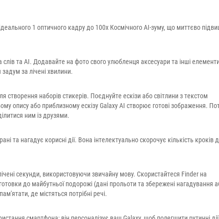
ідеального 1 оптичного кадру до 100x Космічного AI-зуму, що миттєво підв
 слів та AI. Додавайте на фото свого улюбленця аксесуари та інші елементи
 задум за лічені хвилини.
ля створення наборів стикерів. Поєднуйте ескізи або світлини з текстом
ому опису або приблизному ескізу Galaxy AI створює готові зображення. По
ділитися ним із друзями.
ані та нагадує корисні дії. Вона інтелектуально скорочує кількість кроків 
 лічені секунди, використовуючи звичайну мову. Скористайтеся Finder на
дготовки до майбутньої подорожі (дані прольоти та збережені нагадування а
м'ятати, де містяться потрібні речі.
истання смартфона: він персоналізує ваш Galaxy, щоб полегшити рутинні дії