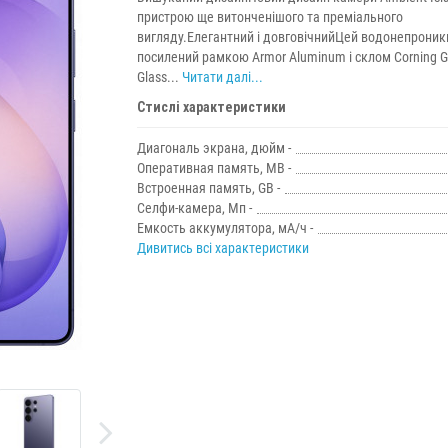
пристрою ще витонченішого та преміального
вигляду.Елегантний і довговічнийЦей водонепроник
посилений рамкою Armor Aluminum і склом Corning Go
Glass...
Читати далі...
Стислі характеристики
Диагональ экрана, дюйм -
Оперативная память, MB -
Встроенная память, GB -
Селфи-камера, Мп -
Емкость аккумулятора, мА/ч -
Дивитись всі характеристики