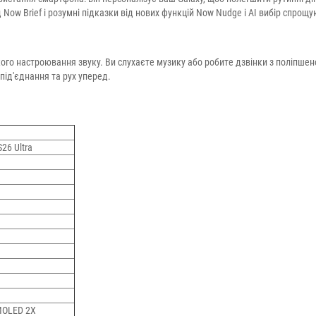
д Now Brief і розумні підказки від нових функцій Now Nudge і AI вибір спрощ
егкого настроювання звуку. Ви слухаєте музику або робите дзвінки з поліпше
під'єднання та рух уперед.
26 Ultra
MOLED 2X