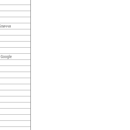
бличчя
 Google
а