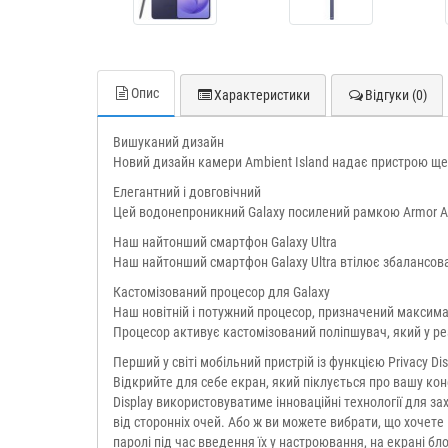
Опис
Характеристики
Відгуки (0)
Вишуканий дизайн
Новий дизайн камери Ambient Island надає пристрою ще
Елегантний і довговічний
Цей водонепроникний Galaxy посилений рамкою Armor Alum
Наш найтонший смартфон Galaxy Ultra
Наш найтонший смартфон Galaxy Ultra втілює збалансова
Кастомізований процесор для Galaxy
Наш новітній і потужний процесор, призначений максима
Процесор активує кастомізований поліпшувач, який у реал
Перший у світі мобільний пристрій із функцією Privacy Dis
Відкрийте для себе екран, який піклується про вашу конфі
Display використовуватиме інноваційні технології для з
від сторонніх очей. Або ж ви можете вибрати, що хочете 
паролі під час введення їх у настроювання, на екрані бл