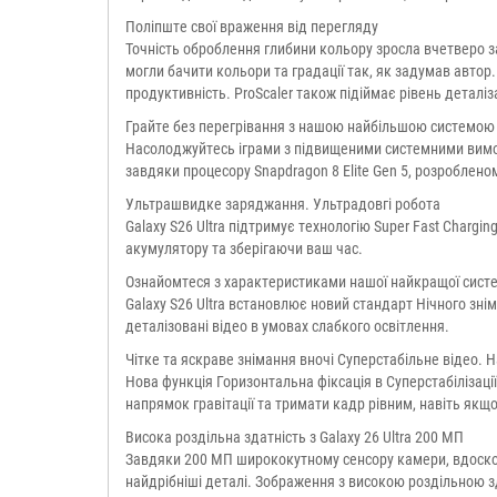
Поліпште свої враження від перегляду
Точність оброблення глибини кольору зросла вчетверо зав
могли бачити кольори та градації так, як задумав автор.
продуктивність. ProScaler також підіймає рівень деталі
Грайте без перегрівання з нашою найбільшою системо
Насолоджуйтесь іграми з підвищеними системними вимога
завдяки процесору Snapdragon 8 Elite Gen 5, розроблено
Ультрашвидке заряджання. Ультрадовгі робота
Galaxy S26 Ultra підтримує технологію Super Fast Char
акумулятору та зберігаючи ваш час.
Ознайомтеся з характеристиками нашої найкращої сист
Galaxy S26 Ultra встановлює новий стандарт Нічного зн
деталізовані відео в умовах слабкого освітлення.
Чітке та яскраве знімання вночі Суперстабільне відео. На
Нова функція Горизонтальна фіксація в Суперстабілізаці
напрямок гравітації та тримати кадр рівним, навіть якщо
Висока роздільна здатність з Galaxy 26 Ultra 200 МП
Завдяки 200 МП ширококутному сенсору камери, вдоскона
найдрібніші деталі. Зображення з високою роздільною зд