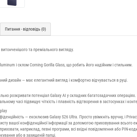
Питання - відповідь (0)
 витонченішого та преміального вигляду.
inum і склом Corning Gorilla Glass, що робить його надійним і стильним.
ний дизайн — має елегантний вигляд і комфортно відчувається в руці.
льно розкривати потенціал Galaxy AI у складних багатозадачних операціях.
ьному часі підвищує чіткість і плавність відтворення в застосунках і конте
play
денційність — ексклюзив Galaxy S26 Ultra. Просто увімкніть вручну, і Privac
ахисту вашої конфіденційної інформації за допомогою приховування всього е
приховати, наприклад, певні програми, всі вхідні повідомлення або PIN-код
окування або в захищеній папці.