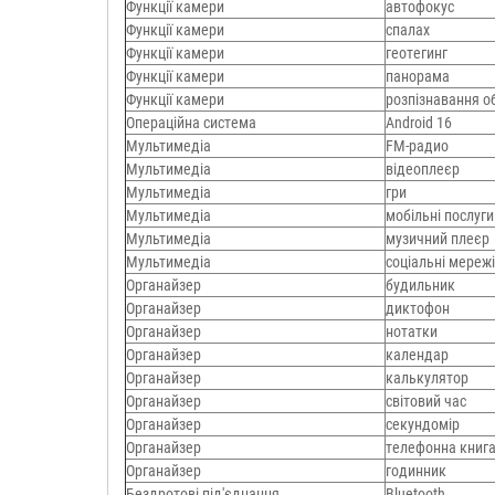
Функції камери
автофокус
Функції камери
спалах
Функції камери
геотегинг
Функції камери
панорама
Функції камери
розпізнавання о
Операційна система
Android 16
Мультимедіа
FM-радио
Мультимедіа
відеоплеєр
Мультимедіа
гри
Мультимедіа
мобільні послуги
Мультимедіа
музичний плеєр
Мультимедіа
соціальні мережі
Органайзер
будильник
Органайзер
диктофон
Органайзер
нотатки
Органайзер
календар
Органайзер
калькулятор
Органайзер
світовий час
Органайзер
секундомір
Органайзер
телефонна книг
Органайзер
годинник
Бездротові під'єднання
Bluetooth