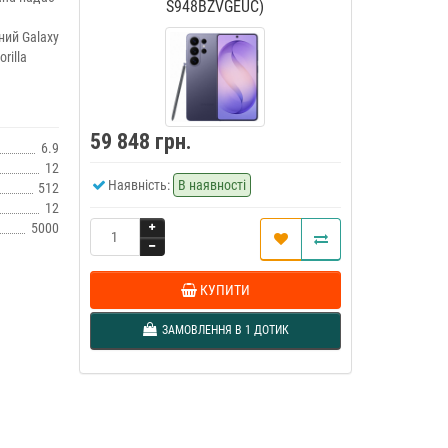
S948BZVGEUC)
ний Galaxy
rilla
59 848 грн.
6.9
12
Наявність:
В наявності
512
12
5000
КУПИТИ
ЗАМОВЛЕННЯ В 1 ДОТИК