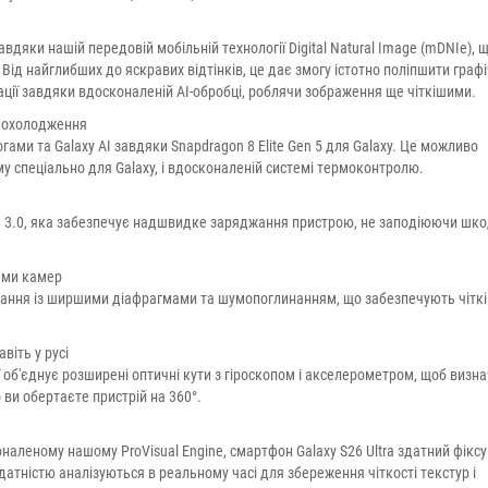
дяки нашій передовій мобільній технології Digital Natural Image (mDNIe), 
 Від найглибших до яскравих відтінків, це дає змогу істотно поліпшити граф
зації завдяки вдосконаленій AI-обробці, роблячи зображення ще чіткішими.
ю охолодження
ми та Galaxy AI завдяки Snapdragon 8 Elite Gen 5 для Galaxy. Це можливо
му спеціально для Galaxy, і вдосконаленій системі термоконтролю.
ging 3.0, яка забезпечує надшвидке заряджання пристрою, не заподіюючи шк
еми камер
імання із ширшими діафрагмами та шумопоглинанням, що забезпечують чіткі
віть у русі
ї об'єднує розширені оптичні кути з гіроскопом і акселерометром, щоб визн
 ви обертаєте пристрій на 360°.
леному нашому ProVisual Engine, смартфон Galaxy S26 Ultra здатний фікс
атністю аналізуються в реальному часі для збереження чіткості текстур і