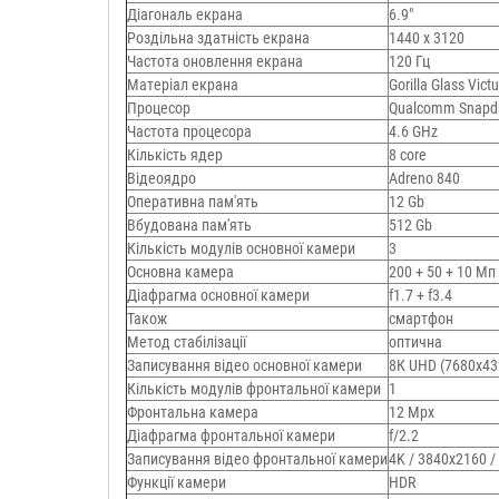
Діагональ екрана
6.9"
Роздільна здатність екрана
1440 x 3120
Частота оновлення екрана
120 Гц
Матеріал екрана
Gorilla Glass Vict
Процесор
Qualcomm Snapdra
Частота процесора
4.6 GHz
Кількість ядер
8 core
Відеоядро
Adreno 840
Оперативна пам'ять
12 Gb
Вбудована пам'ять
512 Gb
Кількість модулів основної камери
3
Основна камера
200 + 50 + 10 Мп
Діафрагма основної камери
f1.7 + f3.4
Також
смартфон
Метод стабілізації
оптична
Записування відео основної камери
8К UHD (7680x43
Кількість модулів фронтальної камери
1
Фронтальна камера
12 Mpx
Діафрагма фронтальної камери
f/2.2
Записування відео фронтальної камери
4K / 3840x2160 /
Функції камери
HDR