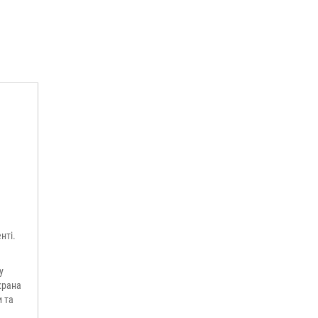
нті.
y
крана
и та