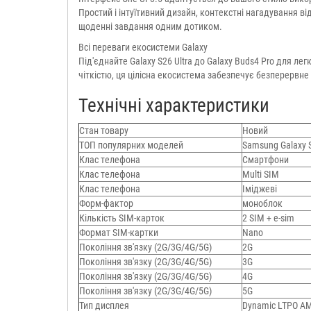
Простий і інтуїтивний дизайн, контекстні нагадування ві
щоденні завдання одним дотиком.
Всі переваги екосистеми Galaxy
Під'єднайте Galaxy S26 Ultra до Galaxy Buds4 Pro для л
чіткістю, ця цілісна екосистема забезпечує безперервне 
Технічні характеристики
Стан товару
Новий
ТОП популярних моделей
Samsung Galaxy S
Клас телефона
Смартфони
Клас телефона
Multi SIM
Клас телефона
Іміджеві
Форм-фактор
моноблок
Кількість SIM-карток
2 SIM + e-sim
Формат SIM-картки
Nano
Покоління зв'язку (2G/3G/4G/5G)
2G
Покоління зв'язку (2G/3G/4G/5G)
3G
Покоління зв'язку (2G/3G/4G/5G)
4G
Покоління зв'язку (2G/3G/4G/5G)
5G
Тип дисплея
Dynamic LTPO A