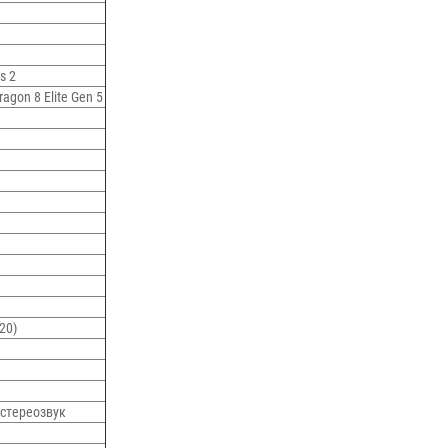
us 2
gon 8 Elite Gen 5
20)
 стереозвук