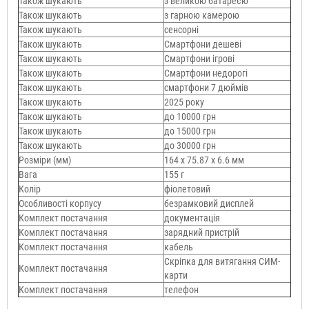
Також шукають
з великою батареєю
Також шукають
з гарною камерою
Також шукають
сенсорні
Також шукають
Смартфони дешеві
Також шукають
Смартфони ігрові
Також шукають
Смартфони недорогі
Також шукають
смартфони 7 дюймів
Також шукають
2025 року
Також шукають
до 10000 грн
Також шукають
до 15000 грн
Також шукають
до 30000 грн
Розміри (мм)
164 х 75.87 х 6.6 мм
Вага
155 г
Колір
фіолетовий
Особливості корпусу
безрамковий дисплей
Комплект постачання
документація
Комплект постачання
зарядний пристрій
Комплект постачання
кабель
Скріпка для витягання СИМ-
Комплект постачання
карти
Комплект постачання
телефон