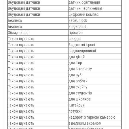
Вбудовані датчики
датчик освітлення
Вбудовані датчики
датчик наближення
Вбудовані датчики
цифровий компас
Безпека
FaceUnlock
Безпека
Fingerprint
Обладнання
гіроскоп
Також шукають
швидкі
Також шукають
бюджетні ігрові
Також шукають
водонепроникні
Також шукають
для дітей
Також шукають
для ігор
Також шукають
для інтернету
Також шукають
для пубг
Також шукають
для роботи
Також шукають
для скайпу
Також шукають
для студентів
Також шукають
для школяра
Також шукають
Китайські
Також шукають
потужні
Також шукають
недорогі з гарною камерою
Також шукають
з великим екраном