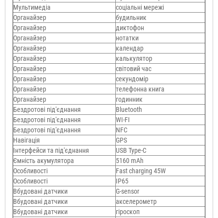
Мультимедіа
соціальні мережі
Органайзер
будильник
Органайзер
диктофон
Органайзер
нотатки
Органайзер
календар
Органайзер
калькулятор
Органайзер
світовий час
Органайзер
секундомір
Органайзер
телефонна книга
Органайзер
годинник
Бездротові під'єднання
Bluetooth
Бездротові під'єднання
WI-FI
Бездротові під'єднання
NFC
Навігація
GPS
Інтерфейси та під'єднання
USB Type-C
Ємність акумулятора
5160 mAh
Особливості
Fast charging 45W
Особливості
IP65
Вбудовані датчики
G-sensor
Вбудовані датчики
акселерометр
Вбудовані датчики
гіроскоп