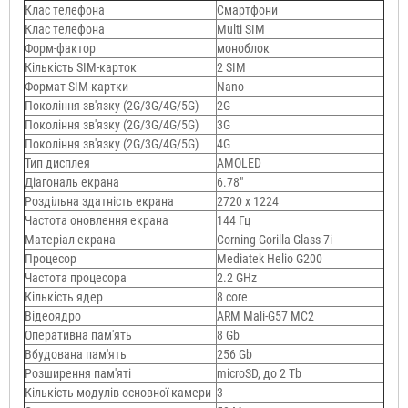
Клас телефона
Смартфони
Клас телефона
Multi SIM
Форм-фактор
моноблок
Кількість SIM-карток
2 SIM
Формат SIM-картки
Nano
Покоління зв'язку (2G/3G/4G/5G)
2G
Покоління зв'язку (2G/3G/4G/5G)
3G
Покоління зв'язку (2G/3G/4G/5G)
4G
Тип дисплея
AMOLED
Діагональ екрана
6.78"
Роздільна здатність екрана
2720 x 1224
Частота оновлення екрана
144 Гц
Матеріал екрана
Corning Gorilla Glass 7i
Процесор
Mediatek Helio G200
Частота процесора
2.2 GHz
Кількість ядер
8 core
Відеоядро
ARM Mali-G57 MC2
Оперативна пам'ять
8 Gb
Вбудована пам'ять
256 Gb
Розширення пам'яті
microSD, до 2 Тb
Кількість модулів основної камери
3