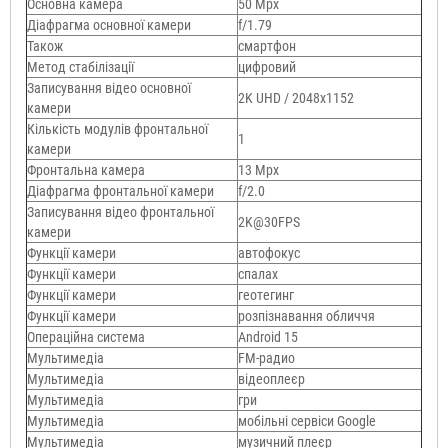
Основна камера
50 Mpx
Діафрагма основної камери
f/1.79
Також
смартфон
Метод стабілізації
цифровий
Записування відео основної
2K UHD / 2048x1152
камери
Кількість модулів фронтальної
1
камери
Фронтальна камера
13 Mpx
Діафрагма фронтальної камери
f/2.0
Записування відео фронтальної
2K@30FPS
камери
Функції камери
автофокус
Функції камери
спалах
Функції камери
геотегинг
Функції камери
розпізнавання обличчя
Операційна система
Android 15
Мультимедіа
FM-радио
Мультимедіа
відеоплеєр
Мультимедіа
гри
Мультимедіа
мобільні сервіси Google
Мультимедіа
музичний плеєр