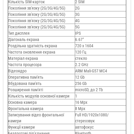
Кількість SIM-карток
2 SIM
Покоління зв'язку (2G/3G/4G/5G)
2G
Покоління зв'язку (2G/3G/4G/5G)
3G
Покоління зв'язку (2G/3G/4G/5G)
4G
Покоління зв'язку (2G/3G/4G/5G)
5G
Тип дисплея
IPS
Діагональ екрана
6.67"
Роздільна здатність екрана
720 x 1604
Частота оновлення екрана
120 Гц
Матеріал екрана
стекло
Частота процесора
2.2 GHz
Відеоядро
ARM Mali-G57 MC4
Оперативна пам'ять
12 Gb
Вбудована пам'ять
256 Gb
Розширення пам'яті
microSD, до 2 Тb
Кількість модулів основної камери
1
Основна камера
16 Mpx
Фронтальна камера
8 Mpx
Записування відео фронтальної
Full HD/1920х1080/
камери
стереозвук
Функції камери
автофокус
Бездротові під'єднання
Bluetooth