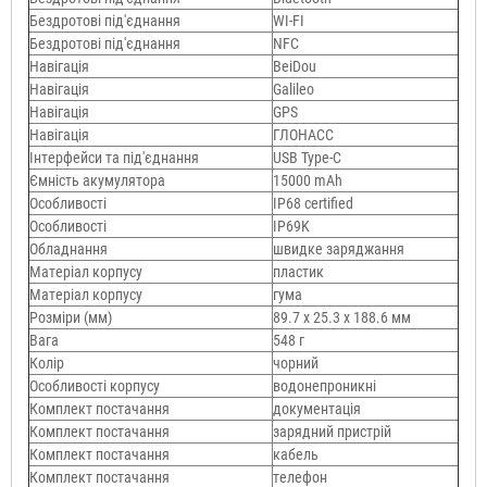
Бездротові під'єднання
WI-FI
Бездротові під'єднання
NFC
Навігація
BeiDou
Навігація
Galileo
Навігація
GPS
Навігація
ГЛОНАСС
Інтерфейси та під'єднання
USB Type-C
Ємність акумулятора
15000 mAh
Особливості
IP68 certified
Особливості
IP69K
Обладнання
швидке заряджання
Матеріал корпусу
пластик
Матеріал корпусу
гума
Розміри (мм)
89.7 х 25.3 х 188.6 мм
Вага
548 г
Колір
чорний
Особливості корпусу
водонепроникні
Комплект постачання
документація
Комплект постачання
зарядний пристрій
Комплект постачання
кабель
Комплект постачання
телефон