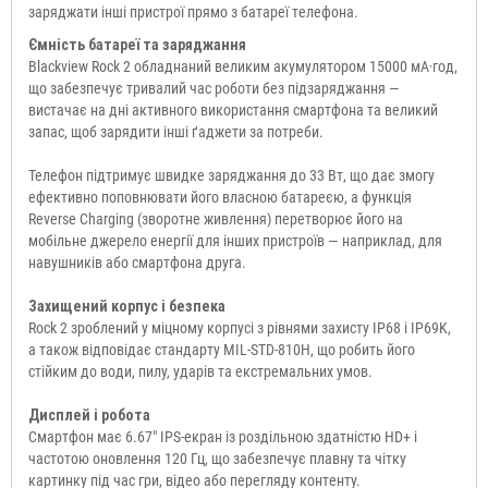
заряджати інші пристрої прямо з батареї телефона.
Ємність батареї та заряджання
Blackview Rock 2 обладнаний великим акумулятором 15000 мА·год,
що забезпечує тривалий час роботи без підзаряджання —
вистачає на дні активного використання смартфона та великий
запас, щоб зарядити інші ґаджети за потреби.
Телефон підтримує швидке заряджання до 33 Вт, що дає змогу
ефективно поповнювати його власною батареєю, а функція
Reverse Charging (зворотне живлення) перетворює його на
мобільне джерело енергії для інших пристроїв — наприклад, для
навушників або смартфона друга.
Захищений корпус і безпека
Rock 2 зроблений у міцному корпусі з рівнями захисту IP68 і IP69K,
а також відповідає стандарту MIL-STD-810H, що робить його
стійким до води, пилу, ударів та екстремальних умов.
Дисплей і робота
Смартфон має 6.67" IPS-екран із роздільною здатністю HD+ і
частотою оновлення 120 Гц, що забезпечує плавну та чітку
картинку під час гри, відео або перегляду контенту.